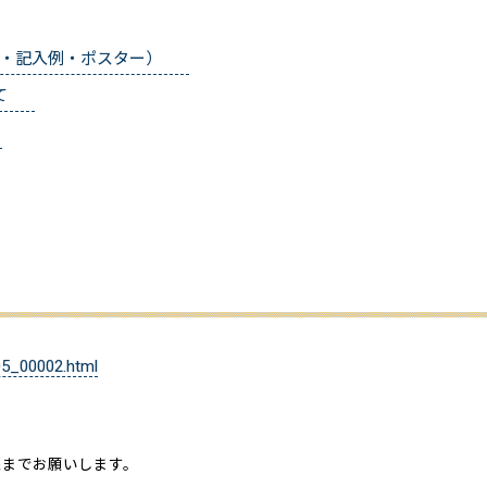
・記入例・ポスター）
て
05_00002.html
課までお願いします。