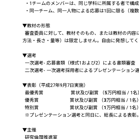
・1チームのメンバーは、同じ学科に所属する者で構成
・同一チーム、同一人物による応募は1回に限る（複数
▼教材の形態
審査委員に対して、教材そのもの、または教材の内容
方法・長さ・量等）は限定しません。自由に発想してく
▼選考
一次選考- 応募書類（様式1および2）による書類審査
二次選考- 一次選考採用者によるプレゼンテーション選
▼表彰（平成27年9月7日実施）
最優秀賞 賞状及び副賞 （
5
万円相当 / 1名
優秀賞 賞状及び副賞 （
3
万円相当 / 1名
特別賞 賞状及び副賞 （
1
万円相当 / 1名
※プレゼンテーション選考と同日に、総長による表彰
▼主催
研究倫理推進室