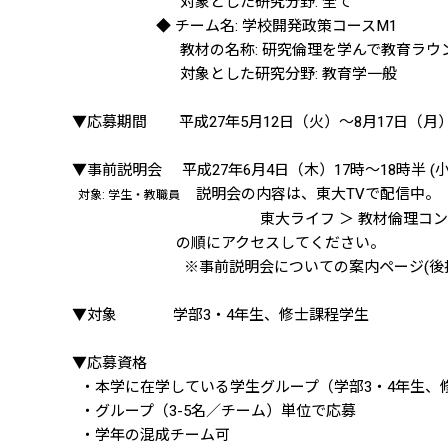
対象とした研究分野: 全て
◆ チーム名: 学校開発政策コースM1
教材の名称: 研究倫理を学んで教育ラウン
対象とした研究分野: 教育学一般
▼応募期間 平成27年5月12日（火）～8月17日（月）
▼事前説明会 平成27年6月4日（木）17時～18時半
説明会の内容は、東大TVで配信中。
対象: 学生・教職員
東大ライフ ＞ 教材倫理コンテスト ＞ 
の順にアクセスしてください。
※事前説明会についての案内ページ(後掲の関
▼対象 学部3・4年生、修士課程学生
▼応募資格
・本学に在学している学生グループ（学部3・4年生、
・グループ（3-5名／チーム）単位で応募
・学年の混成チーム可