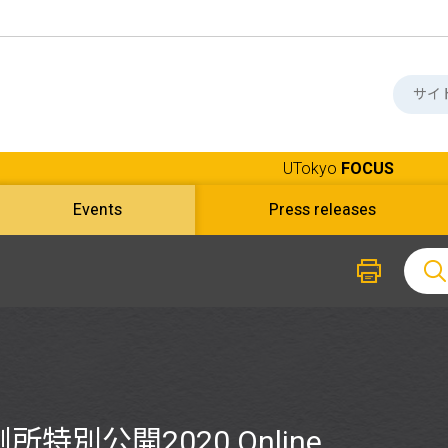
UTokyo
FOCUS
Events
Press releases
特別公開2020 Online