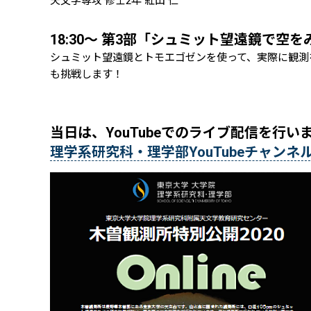
天文学専攻 修士2年 紅山 仁
18:30～ 第3部「シュミット望遠鏡で空を
シュミット望遠鏡とトモエゴゼンを使って、実際に観測
も挑戦します！
当日は、YouTubeでのライブ配信を行い
理学系研究科・理学部YouTubeチャンネ