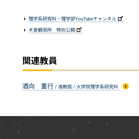
理学系研究科・理学部YouTubeチャンネル
木曽観測所 特別公開
関連教員
酒向 重行
/ 准教授 / 大学院理学系研究科