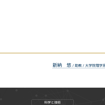
新納 悠
/ 助教 / 大学院理
科学と技術