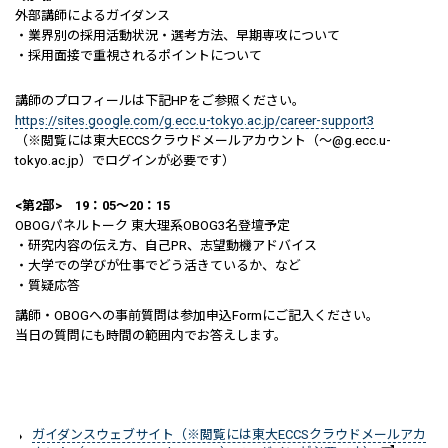
外部講師によるガイダンス
・業界別の採用活動状況・選考方法、早期専攻について
・採用面接で重視されるポイントについて
講師のプロフィールは下記HPをご参照ください。
https://sites.google.com/g.ecc.u-tokyo.ac.jp/career-support3
（※閲覧には東大ECCSクラウドメールアカウント（～@g.ecc.u-
tokyo.ac.jp）でログインが必要です）
<第2部> 19：05～20：15
OBOGパネルトーク 東大理系OBOG3名登壇予定
・研究内容の伝え方、自己PR、志望動機アドバイス
・大学での学びが仕事でどう活きているか、など
・質疑応答
講師・OBOGへの事前質問は参加申込Formにご記入ください。
当日の質問にも時間の範囲内でお答えします。
ガイダンスウェブサイト（※閲覧には東大ECCSクラウドメールアカ