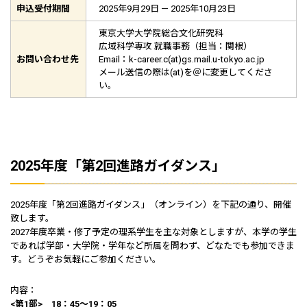
申込受付期間
2025年9月29日 — 2025年10月23日
東京大学大学院総合文化研究科
広域科学専攻 就職事務（担当：関根）
お問い合わせ先
Email：k-career.c(at)gs.mail.u-tokyo.ac.jp
メール送信の際は(at)を＠に変更してくださ
い。
2025年度「第2回進路ガイダンス」
2025年度「第2回進路ガイダンス」（オンライン）を下記の通り、開催
致します。
2027年度卒業・修了予定の理系学生を主な対象としますが、本学の学生
であれば学部・大学院・学年など所属を問わず、どなたでも参加できま
す。どうぞお気軽にご参加ください。
内容：
<第1部> 18：45～19：05