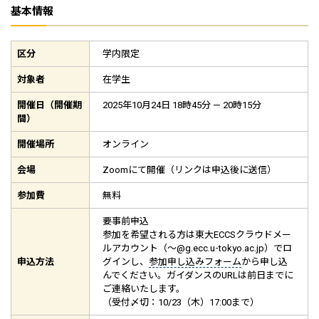
基本情報
区分
学内限定
対象者
在学生
開催日（開催期
2025年10月24日 18時45分 — 20時15分
間）
開催場所
オンライン
会場
Zoomにて開催（リンクは申込後に送信）
参加費
無料
要事前申込
参加を希望される方は東大ECCSクラウドメー
ルアカウント（～@g.ecc.u-tokyo.ac.jp）でロ
申込方法
グインし、
参加申し込みフォーム
から申し込
んでください。ガイダンスのURLは前日までに
ご連絡いたします。
（受付〆切：10/23（木）17:00まで）