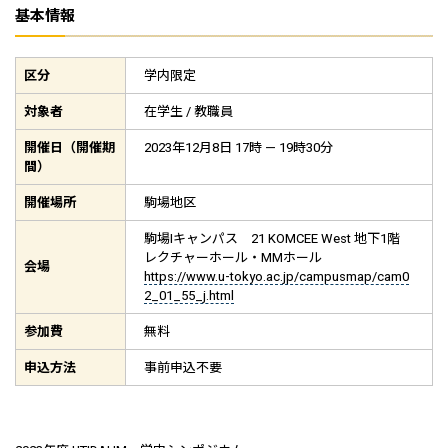
基本情報
区分
学内限定
対象者
在学生 / 教職員
開催日（開催期
2023年12月8日 17時 — 19時30分
間）
開催場所
駒場地区
駒場Iキャンパス 21 KOMCEE West 地下1階
レクチャーホール・MMホール
会場
https://www.u-tokyo.ac.jp/campusmap/cam0
2_01_55_j.html
参加費
無料
申込方法
事前申込不要