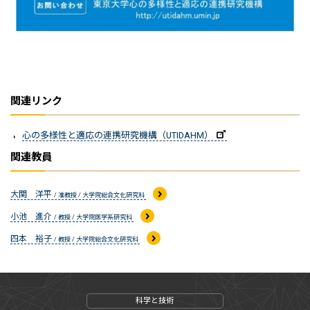
関連リンク
心の多様性と適応の連携研究機構（UTIDAHM）
関連教員
大関 洋平
/ 准教授 / 大学院総合文化研究科
小池 進介
/ 教授 / 大学院医学系研究科
四本 裕子
/ 教授 / 大学院総合文化研究科
科学と技術