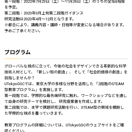
第一段階：2022年7月23日（土）～11月26日（土）のうちの全5回程度
を予定。
第二段階：2023年3月上旬第二段階ガイダンス
研究活動は2023年4月～12月となります。
※都合により、講義内容・講師・日程等が変更になる場合があります。
予めご了承ください。
プログラム
グローバルな視点に立って、今後の社会をデザインできる革新的な科学
技術人材として、「新しい知の創造」、 そして「社会的価値の創造」を
目指しませんか？
UTokyoGSCでは、東京大学の多様な分野を活用した 「2段階のSTEAM
型教育プログラム」を実施します。
第一段階では、学際的な最先端研究に触れ、ワークショップなどを通し
て自身の研究テーマを検討し、 研究提案書を作成します。
第二段階では、本学で課題研究活動を行い、STEAM型の領域を横断し
た学際的な視点を養っていきます。
教育プログラムの詳細については、UTokyoGSCのウェブサイトをご確
認ください。