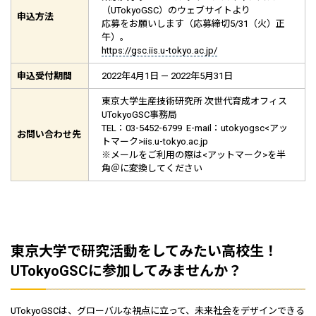
（UTokyoGSC）のウェブサイトより
申込方法
応募をお願いします（応募締切5/31（火）正
午）。
https://gsc.iis.u-tokyo.ac.jp/
申込受付期間
2022年4月1日 — 2022年5月31日
東京大学生産技術研究所 次世代育成オフィス
UTokyoGSC事務局
TEL：03-5452-6799 E-mail：utokyogsc<アッ
お問い合わせ先
トマーク>iis.u-tokyo.ac.jp
※メールをご利用の際は<アットマーク>を半
角＠に変換してください
東京大学で研究活動をしてみたい高校生！
UTokyoGSCに参加してみませんか？
UTokyoGSCは、グローバルな視点に立って、未来社会をデザインできる