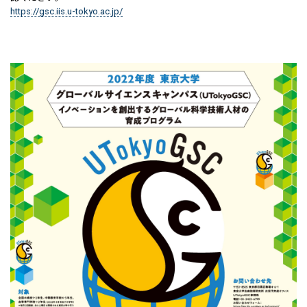
https://gsc.iis.u-tokyo.ac.jp/