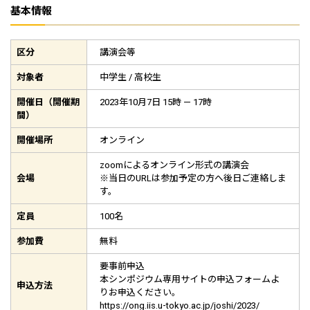
基本情報
区分
講演会等
対象者
中学生 / 高校生
開催日（開催期
2023年10月7日 15時 — 17時
間）
開催場所
オンライン
zoomによるオンライン形式の講演会
会場
※
当日のURLは参加予定の方へ後日ご連絡しま
す。
定員
100名
参加費
無料
要事前申込
本シンポジウム専用サイトの申込フォームよ
申込方法
りお申込ください。
https://ong.iis.u-tokyo.ac.jp/joshi/2023/