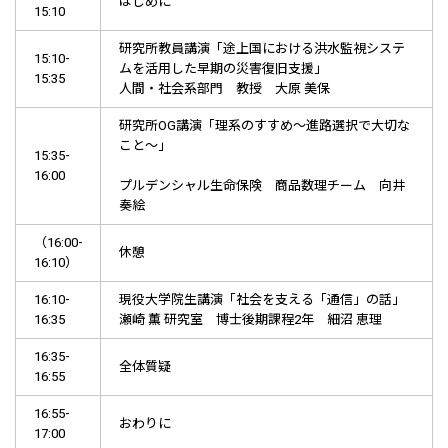
はじめに
15:10
研究所教員講演「途上国における洪水監視システ
15:10-
ムを活用した早期の災害復旧支援」
15:35
人間・社会系部門 教授 大原 美保
研究所OG講演「理系のすすめ～進路選択で大切な
こと～」
15:35-
16:00
プルデンシャル生命保険 商品数理チーム 向井
奏絵
（16:00-
休憩
16:10）
16:10-
現役大学院生講演「社会を支える「通信」の話」
16:35
瀬崎 薫 研究室 博士後期課程2年 細沼 恵理
16:35-
全体質疑
16:55
16:55-
おわりに
17:00