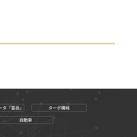
ータ「富岳」
ターボ機械
自動車