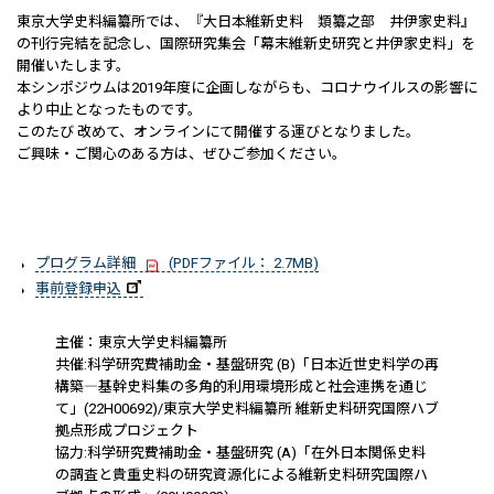
東京大学史料編纂所では、『大日本維新史料 類纂之部 井伊家史料』
の刊行完結を記念し、国際研究集会「幕末維新史研究と井伊家史料」を
開催いたします。
本シンポジウムは2019年度に企画しながらも、コロナウイルスの影響に
より中止となったものです。
このたび 改めて、オンラインにて開催する運びとなりました。
ご興味・ご関心のある方は、ぜひご参加ください。
プログラム詳細
(PDFファイル： 2.7MB)
事前登録申込
主催：東京大学史料編纂所
共催:科学研究費補助金・基盤研究 (B)「日本近世史料学の再
構築―基幹史料集の多角的利用環境形成と社会連携を通じ
て」(22H00692)/東京大学史料編纂所 維新史料研究国際ハブ
拠点形成プロジェクト
協力:科学研究費補助金・基盤研究 (A)「在外日本関係史料
の調査と貴重史料の研究資源化による維新史料研究国際ハ