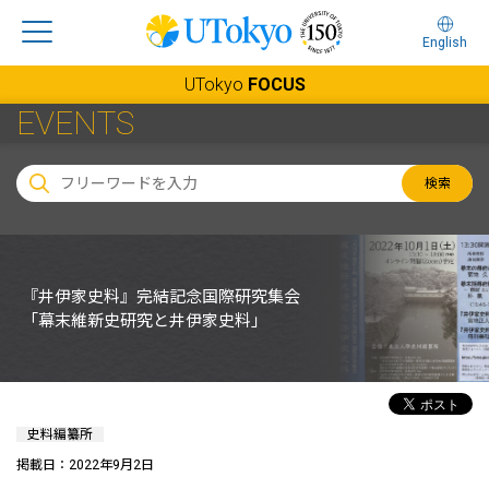
English
UTokyo
FOCUS
EVENTS
検索
『井伊家史料』完結記念国際研究集会
「幕末維新史研究と井伊家史料」
史料編纂所
掲載日：2022年9月2日