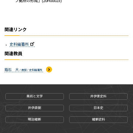
ブ拠点の形成」(20H00023)
関連リンク
史料編纂所
関連教員
箱石 大
/ 教授 / 史料編纂所
美術と文学
井伊家史料
井伊直弼
日本史
明治維新
維新史料