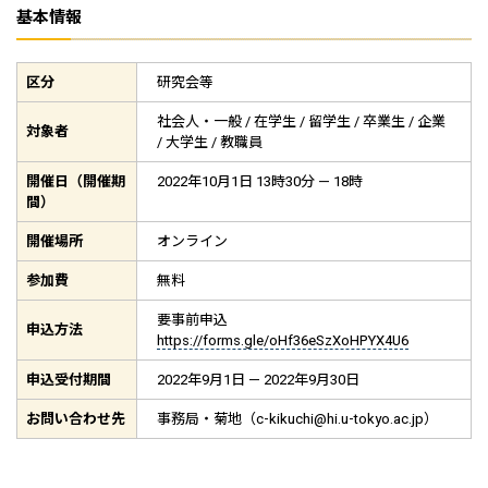
基本情報
区分
研究会等
社会人・一般 / 在学生 / 留学生 / 卒業生 / 企業
対象者
/ 大学生 / 教職員
開催日（開催期
2022年10月1日 13時30分 — 18時
間）
開催場所
オンライン
参加費
無料
要事前申込
申込方法
https://forms.gle/oHf36eSzXoHPYX4U6
申込受付期間
2022年9月1日 — 2022年9月30日
お問い合わせ先
事務局・菊地（c-kikuchi@hi.u-tokyo.ac.jp）