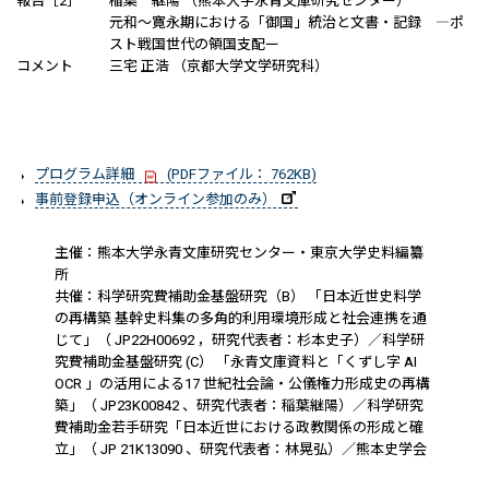
報告［2］
稲葉 継陽 （熊本大学永青文庫研究センター）
元和～寛永期における「御国」統治と文書・記録 ―ポ
スト戦国世代の領国支配ー
コメント
三宅 正浩 （京都大学文学研究科）
プログラム詳細
(PDFファイル： 762KB)
事前登録申込（オンライン参加のみ）
主催：熊本大学永青文庫研究センター・東京大学史料編纂
所
共催：科学研究費補助金基盤研究（B） 「日本近世史料学
の再構築 基幹史料集の多角的利用環境形成と社会連携を通
じて」（ JP22H00692 ，研究代表者：杉本史子）／科学研
究費補助金基盤研究 (C） 「永青文庫資料と「くずし字 AI
OCR 」の活用による17 世紀社会論・公儀権力形成史の再構
築」（ JP23K00842 、研究代表者：稲葉継陽）／科学研究
費補助金若手研究「日本近世における政教関係の形成と確
立」（ JP 21K13090 、研究代表者：林晃弘）／熊本史学会