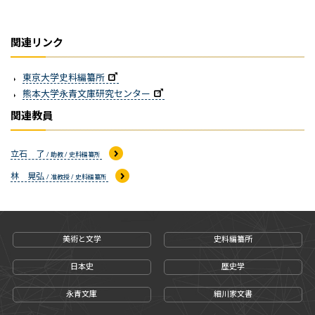
関連リンク
東京大学史料編纂所
熊本大学永青文庫研究センター
関連教員
立石 了
/ 助教 / 史料編纂所
林 晃弘
/ 准教授 / 史料編纂所
美術と文学
史料編纂所
日本史
歴史学
永青文庫
細川家文書