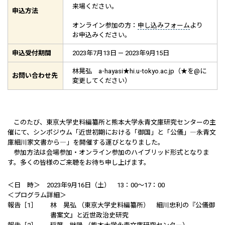
来場ください。
申込方法
オンライン参加の方：
申し込みフォーム
より
お申込みください。
申込受付期間
2023年7月13日 — 2023年9月15日
林晃弘 a-hayasi★hi.u-tokyo.ac.jp（★を@に
お問い合わせ先
変更してください）
このたび、東京大学史料編纂所と熊本大学永青文庫研究センターの主
催にて、シンポジウム「近世初期における「御国」と「公儀」―永青文
庫細川家文書から―」を開催する運びとなりました。
参加方法は会場参加・オンライン参加のハイブリッド形式となりま
す。多くの皆様のご来聴をお待ち申し上げます。
＜日 時＞ 2023年9月16日（土） 13：00～17：00
＜プログラム詳細＞
報告［1］
林 晃弘 （東京大学史料編纂所） 細川忠利の『公儀御
書案文』と近世政治史研究