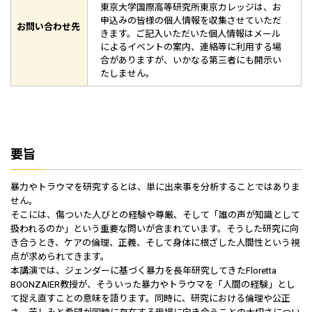
東京大学国際高等研究所東京カレッジは、お
申込みの皆様の個人情報を収集させていただ
お問い合わせ先
きます。ご記入いただいた個人情報はメール
によるイベントの案内、連絡等に利用する場
合がありますが、いかなる第三者にも開示い
たしません。
要旨
暴力やトラウマを研究するとは、単に出来事を分析することではありま
せん。
そこには、傷ついた人びとの経験や尊厳、そして「誰の声が知識として
扱われるのか」という重要な問いが含まれています。そうした研究に向
き合うとき、ケアの倫理、正義、そして身体に根ざした人間性という視
点が求められてきます。
本講演では、ジェンダーに基づく暴力を長年研究してきたFloretta
BOONZAIER教授が、そういった暴力やトラウマを「人間の経験」とし
て捉え直すことの意味を語ります。同時に、研究における倫理や公正