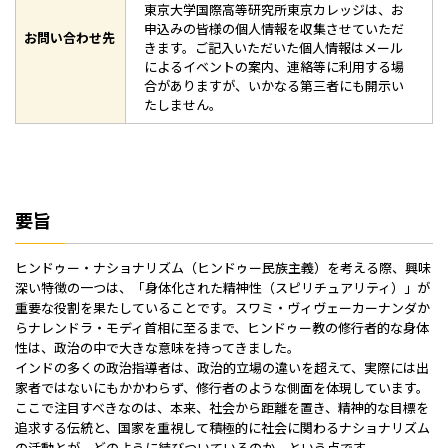
東京大学国際高等研究所東京カレッジは、お
申込みの皆様の個人情報を収集させていただ
お問い合わせ先
きます。ご記入いただいた個人情報はメール
によるイベントの案内、連絡等に利用する場
合がありますが、いかなる第三者にも開示い
たしません。
要旨
ヒンドゥー・ナショナリズム（ヒンドゥー民族主義）を考える際、興味
深い特徴の一つは、「身体化された精神性（スピリチュアリティ）」が
重要な役割を果たしていることです。スワミ・ヴィヴェーカーナンダか
らナレンドラ・モディ首相に至るまで、ヒンドゥー教の修行者的な身体
性は、政治の中で大きな意味を持ってきました。
インドの多くの政治指導者は、政治的立場の違いを超えて、実際には出
家者ではないにもかかわらず、修行者のような側面を体現しています。
ここで注目すべきなのは、本来、社会から距離を置き、精神的な目標を
追求する伝統と、国家を重視して積極的に社会に関わるナショナリズム