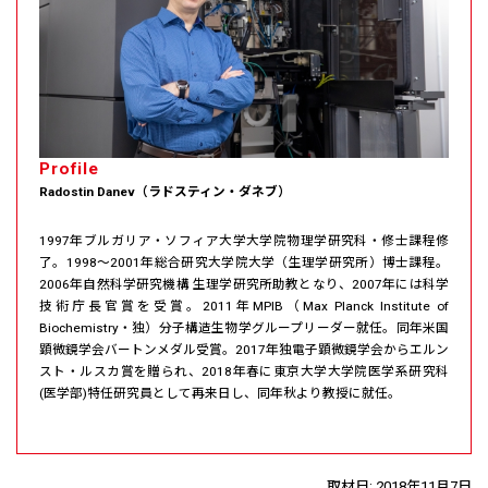
Profile
Radostin Danev（ラドスティン・ダネブ）
1997年ブルガリア・ソフィア大学大学院物理学研究科・修士課程修
了。1998～2001年総合研究大学院大学（生理学研究所）博士課程。
2006年自然科学研究機構 生理学研究所助教となり、2007年には科学
技術庁長官賞を受賞。2011年MPIB（Max Planck Institute of
Biochemistry・独）分子構造生物学グループリーダー就任。同年米国
顕微鏡学会バートンメダル受賞。2017年独電子顕微鏡学会からエルン
スト・ルスカ賞を贈られ、2018年春に東京大学大学院医学系研究科
(医学部)特任研究員として再来日し、同年秋より教授に就任。
取材日: 2018年11月7日