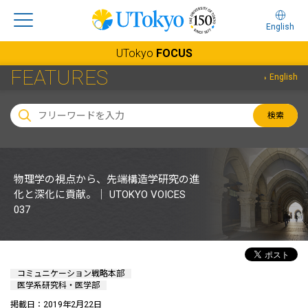
English
UTokyo
FOCUS
FEATURES
English
検索
物理学の視点から、先端構造学研究の進
化と深化に貢献。｜ UTOKYO VOICES
037
コミュニケーション戦略本部
医学系研究科・医学部
掲載日：2019年2月22日