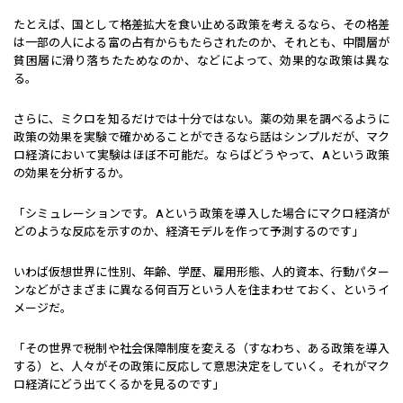
たとえば、国として格差拡大を食い止める政策を考えるなら、その格差
は一部の人による富の占有からもたらされたのか、それとも、中間層が
貧困層に滑り落ちたためなのか、などによって、効果的な政策は異な
る。
さらに、ミクロを知るだけでは十分ではない。薬の効果を調べるように
政策の効果を実験で確かめることができるなら話はシンプルだが、マク
ロ経済において実験はほぼ不可能だ。ならばどうやって、Aという政策
の効果を分析するか。
「シミュレーションです。Aという政策を導入した場合にマクロ経済が
どのような反応を示すのか、経済モデルを作って予測するのです」
いわば仮想世界に性別、年齢、学歴、雇用形態、人的資本、行動パター
ンなどがさまざまに異なる何百万という人を住まわせておく、というイ
メージだ。
「その世界で税制や社会保障制度を変える（すなわち、ある政策を導入
する）と、人々がその政策に反応して意思決定をしていく。それがマク
ロ経済にどう出てくるかを見るのです」