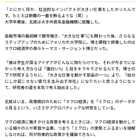
「とにかく何か、社会的なインパクトが大きい仕事をしたかったんで
す。たとえば新聞の一面を飾るような（笑）」
大学卒業後、北尾は大手外資系金融機関に就職した。
金融市場の最前線で数年働き、“大きな仕事”にも関わった後、さらなる
ステップアップのためにアメリカの大学院に。博士課程で師事したのは
マクロ経済学の泰斗トーマス・サージェント博士だった。
「彼は学生が語るアイデアがどんなに隙だらけでも、それが今までにな
かった考え方ならば『面白い!!』と目をキラキラさせるんです。博士の
下で研究するうちに、『大きな仕事を動かす部品の一つ』より、『自分
にしか起こせない変化を生み出す存在』になりたいと思うようになっ
て、研究者の道を本気で考え始めました」
北尾はいま、政策検討のために「マクロ経済」を「ミクロ」のデータか
ら見るという、いささかアクロバティックな研究をしている。
マクロ経済に働きかける政策を考えるときには、マクロ経済を動かして
いる個々の人や家庭や企業、つまり「ミクロ」の実態とふるまいを理解
しなければ、何が効果的な政策かを議論できない。