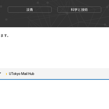
淡青
科学と技術
します。
ア
UTokyo Mail Hub