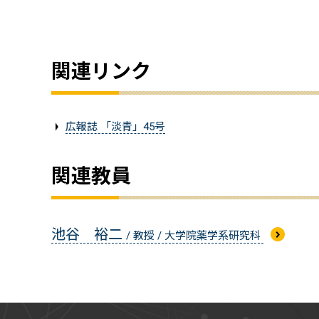
関連リンク
広報誌 「淡青」45号
関連教員
池谷 裕二
/ 教授 / 大学院薬学系研究科