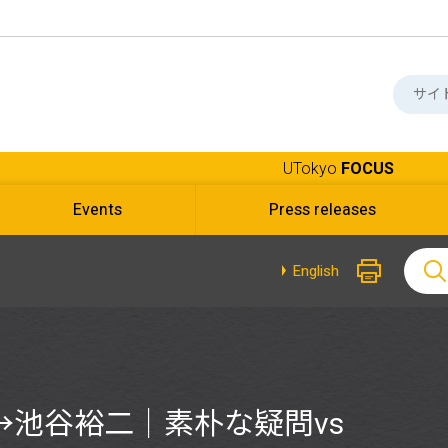
UTokyo
FOCUS
Events
Press releases
English
池谷裕二｜素朴な疑問vs