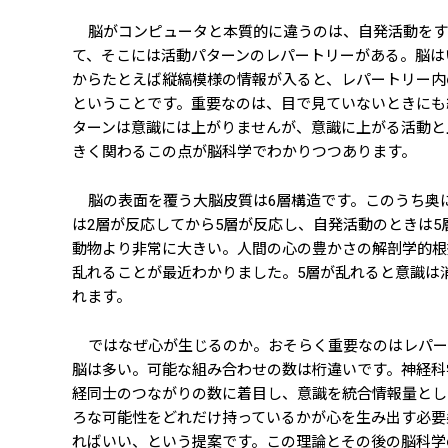
脳がコンピュータと本質的に違うのは、自発活動をす
て、そこには活動パターンのレパートリーがある。脳は
からたとえば縦縞模様の情報が入ると、レパートリー内
ということです。重要なのは、目で見ていないときにも
ターンは意識には上がりませんが、意識に上がる活動と
きく関わるこの点が脳科学でわかりつつあります。
脳の表面を覆う大脳皮質は6層構造です。このうち奥
は2層が反応してから5層が反応し、自発活動のときは5
動物より非常に大きい。人間の心の豊かさの解剖学的根
乱れることが最近わかりました。5層が乱れると意識は
れます。
ではなぜ心が生じるのか。おそらく重要なのはレパー
脳は多い。可能な組み合わせの数は桁違いです。神経科
経同士のつながりの数に着目し、意識を統合情報量とし
ろな可能性をどれだけ持っているかが心を生み出す必要
ればいい、という提案です。この理論とその後の脳科学