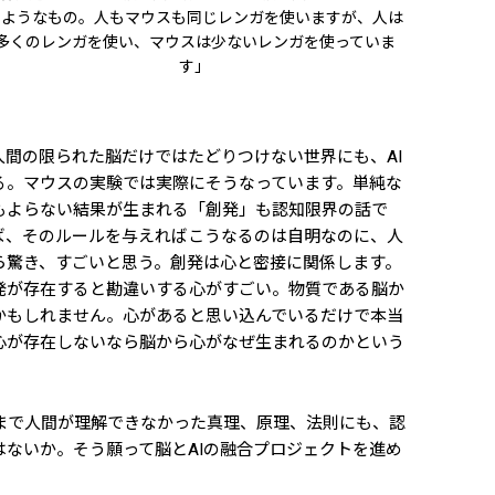
のようなもの。人もマウスも同じレンガを使いますが、人は
多くのレンガを使い、マウスは少ないレンガを使っていま
す」
間の限られた脳だけではたどりつけない世界にも、AI
る。マウスの実験では実際にそうなっています。単純な
もよらない結果が生まれる「創発」も認知限界の話で
ば、そのルールを与えればこうなるのは自明なのに、人
ら驚き、すごいと思う。創発は心と密接に関係します。
発が存在すると勘違いする心がすごい。物質である脳か
かもしれません。心があると思い込んでいるだけで本当
心が存在しないなら脳から心がなぜ生まれるのかという
まで人間が理解できなかった真理、原理、法則にも、認
ないか。そう願って脳とAIの融合プロジェクトを進め