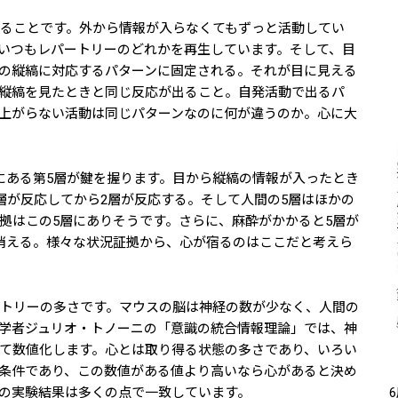
ることです。外から情報が入らなくてもずっと活動してい
いつもレパートリーのどれかを再生しています。そして、目
の縦縞に対応するパターンに固定される。それが目に見える
縦縞を見たときと同じ反応が出ること。自発活動で出るパ
上がらない活動は同じパターンなのに何が違うのか。心に大
にある第5層が鍵を握ります。目から縦縞の情報が入ったとき
層が反応してから2層が反応する。そして人間の5層はほかの
拠はこの5層にありそうです。さらに、麻酔がかかると5層が
消える。様々な状況証拠から、心が宿るのはここだと考えら
トリーの多さです。マウスの脳は神経の数が少なく、人間の
学者ジュリオ・トノーニの「意識の統合情報理論」では、神
て数値化します。心とは取り得る状態の多さであり、いろい
条件であり、この数値がある値より高いなら心があると決め
の実験結果は多くの点で一致しています。