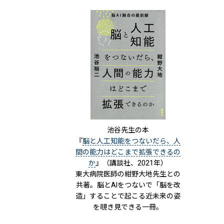
池谷先生の本
『
脳と人工知能をつないだら、人
間の能力はどこまで拡張できるの
か
』（講談社、2021年）
東大病院医師の紺野大地先生との
共著。脳とAIをつないで「脳を改
造」することで起こる近未来の姿
を覗き見できる一冊。