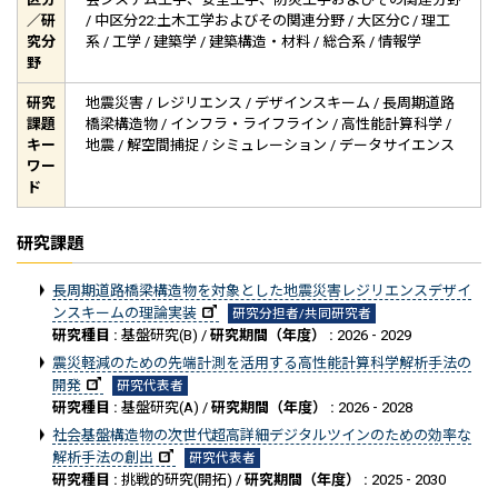
／研
/ 中区分22:土木工学およびその関連分野 / 大区分C / 理工
究分
系 / 工学 / 建築学 / 建築構造・材料 / 総合系 / 情報学
野
研究
地震災害 / レジリエンス / デザインスキーム / 長周期道路
課題
橋梁構造物 / インフラ・ライフライン / 高性能計算科学 /
キー
地震 / 解空間捕捉 / シミュレーション / データサイエンス
ワー
ド
研究課題
長周期道路橋梁構造物を対象とした地震災害レジリエンスデザイ
ンスキームの理論実装
研究分担者/共同研究者
研究種目 :
基盤研究(B) /
研究期間（年度） :
2026 - 2029
震災軽減のための先端計測を活用する高性能計算科学解析手法の
開発
研究代表者
研究種目 :
基盤研究(A) /
研究期間（年度） :
2026 - 2028
社会基盤構造物の次世代超高詳細デジタルツインのための効率な
解析手法の創出
研究代表者
研究種目 :
挑戦的研究(開拓) /
研究期間（年度） :
2025 - 2030