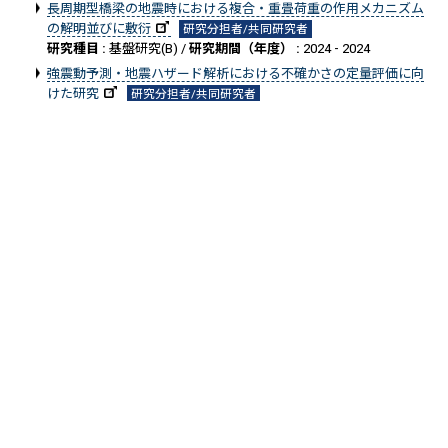
長周期型橋梁の地震時における複合・重畳荷重の作用メカニズム
の解明並びに敷衍
研究分担者/共同研究者
研究種目 :
基盤研究(B) /
研究期間（年度） :
2024 - 2024
強震動予測・地震ハザード解析における不確かさの定量評価に向
けた研究
研究分担者/共同研究者
研究種目 :
基盤研究(A) /
研究期間（年度） :
2023 - 2025
震災軽減のためのヘテロなデータ・コンピューティングと断層モ
デルの開発
研究代表者
研究種目 :
基盤研究(A) /
研究期間（年度） :
2023 - 2025
主応力座標を利用する構造物地震応答解析の革新的数値解析理論
の構築
研究分担者/共同研究者
研究種目 :
基盤研究(A) /
研究期間（年度） :
2023 - 2027
BDEC-AIによるSociety5.0へ向けた解析能力創出
研究代表者
研究種目 :
挑戦的研究(萌芽) /
研究期間（年度） :
2022 - 2024
セメント系無機材料のデジタル微細構造場の構築とマルチスケー
ル大規模物質輸送解析
研究分担者/共同研究者
研究種目 :
基盤研究(A) /
研究期間（年度） :
2021 - 2023
観測データと理論データの融合に基づくデータ駆動型強震動予測
モデルの開発
研究分担者/共同研究者
研究種目 :
基盤研究(A) /
研究期間（年度） :
2020 - 2022