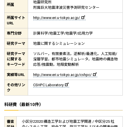
地震研究所
所属
附属巨大地震津波災害予測研究センター
所属サイト
http://www.eri.u-tokyo.ac.jp/
URL
専門分野
計算科学/地震工学/地震学/応用力学
研究テーマ
地震に関するシミュレーション
研究テーマ
ソルバー，有限要素法，逆解析/最適化，人工知能/
に関する
深層学習，都市地震シミュレータ，地震時の構造物
キーワード
応答/強震動，地殻変動解析
実績等
URL
http://www.eri.u-tokyo.ac.jp/cshpc/
その他リン
CSHPC Laboratory
ク
科研費（最新10件）
審査
小区分22020:構造工学および地震工学関連 / 中区分25:社
区分
会システム工学、安全工学、防災工学およびその関連分野