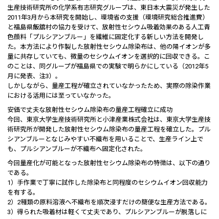
生産技術研究所の化学系有志研究グループは、東日本大震災が発生した
2011年3月から本研究を開始し、環境省の支援（環境研究総合推進費）
と福島県飯舘村の協力を受けて、放射性セシウム吸着効果のある人工青
色顔料「プルシアンブルー」を繊維に固定化する新しい方法を開発し
た。本方法により作製した放射性セシウム除染布は、他の陽イオンが多
量に共存していても、微量のセシウムイオンを選択的に回収できる。こ
のことは、同グループが福島県での実験で明らかにしている（2012年5
月に発表、注3）。
しかしながら、量産工程が確立されていなかったため、実際の除染作業
における活用には至っていなかった。
安価で丈夫な放射性セシウム除染布の量産工程確立に成功
今回、東京大学生産技術研究所と小津産業株式会社は、東京大学生産技
術研究所が開発した放射性セシウム除染布の量産工程を確立した。プル
シアンブルーとなじみやすい不織布を用いることで、生産ライン上で
も、プルシアンブルーが不織布へ固定化された。
今回量産化が可能となった放射性セシウム除染布の特徴は、以下の通り
である。
1）手作業で丁寧に試作した除染布と同程度のセシウムイオン回収能力
を有する。
2）2種類の原料溶液へ不織布を順次浸すだけの簡便な生産方法である。
3）得られた吸着材は軽くて丈夫であり、プルシアンブルーが脱落しに