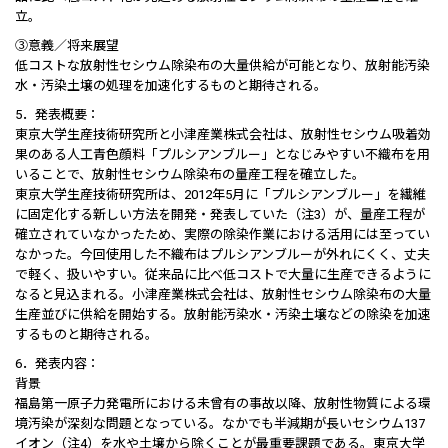
立。
③意義／将来展望
低コストな放射性セシウム除染布の大量供給が可能となり、放射能汚染
水・汚染土壌の処理を加速化するものと期待される。
5．発表概要：
東京大学生産技術研究所と小津産業株式会社は、放射性セシウム吸着効
果のある人工青色顔料「プルシアンブルー」となじみやすい不織布を用
いることで、放射性セシウム除染布の量産工程を確立した。
東京大学生産技術研究所は、2012年5月に「プルシアンブルー」を繊維
に固定化する新しい方法を開発・発表していた（注3）が、量産工程が
確立されていなかったため、実際の除染作業における活用には至ってい
なかった。今回使用した不織布はプルシアンブルーが外れにくく、丈夫
で軽く、扱いやすい。従来品に比べ低コストで大量に生産できるように
なると見込まれる。小津産業株式会社は、放射性セシウム除染布の大量
生産並びに供給を開始する。放射能汚染水・汚染土壌などの除染を加速
するものと期待される。
6．発表内容：
背景
福島第一原子力発電所における未曾有の事故以降、放射性物質による環
境汚染が深刻な問題となっている。なかでも半減期が長いセシウム137
イオン（注4）を水や土壌から除くことが最重要課題である。東京大学