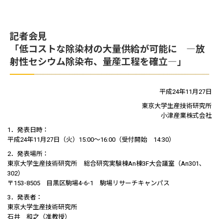
記者会見
「低コストな除染材の大量供給が可能に ―放
射性セシウム除染布、量産工程を確立―」
平成24年11月27日
東京大学生産技術研究所
小津産業株式会社
1．発表日時：
平成24年11月27日（火）15:00～16:00（受付開始 14:30）
2．発表場所：
東京大学生産技術研究所 総合研究実験棟An棟3F大会議室（An301、
302）
〒153-8505 目黒区駒場4-6-1 駒場リサーチキャンパス
3．発表者：
東京大学生産技術研究所
石井 和之（准教授）