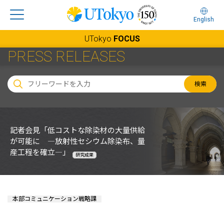
English
UTokyo
FOCUS
PRESS RELEASES
検索
記者会見「低コストな除染材の大量供給
が可能に ―放射性セシウム除染布、量
産工程を確立―」
研究成果
本部コミュニケーション戦略課