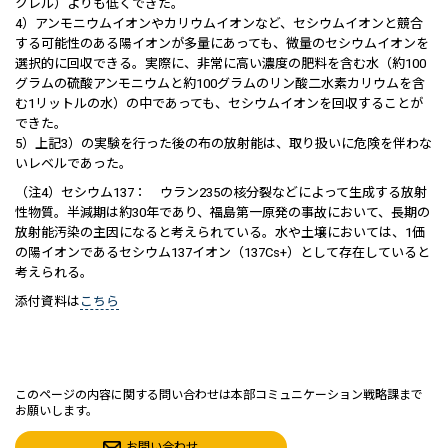
クレル）よりも低くできた。
4）アンモニウムイオンやカリウムイオンなど、セシウムイオンと競合
する可能性のある陽イオンが多量にあっても、微量のセシウムイオンを
選択的に回収できる。実際に、非常に高い濃度の肥料を含む水（約100
グラムの硫酸アンモニウムと約100グラムのリン酸二水素カリウムを含
む1リットルの水）の中であっても、セシウムイオンを回収することが
できた。
5）上記3）の実験を行った後の布の放射能は、取り扱いに危険を伴わな
いレベルであった。
（注4）セシウム137： ウラン235の核分裂などによって生成する放射
性物質。半減期は約30年であり、福島第一原発の事故において、長期の
放射能汚染の主因になると考えられている。水や土壌においては、1価
の陽イオンであるセシウム137イオン（137Cs+）として存在していると
考えられる。
添付資料は
こちら
このページの内容に関する問い合わせは本部コミュニケーション戦略課まで
お願いします。
お問い合わせ