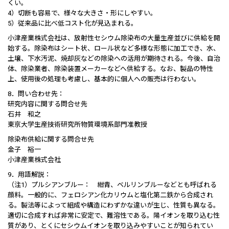
くい。
4）切断も容易で、様々な大きさ・形にしやすい。
5）従来品に比べ低コスト化が見込まれる。
小津産業株式会社は、放射性セシウム除染布の大量生産並びに供給を開
始する。除染布はシート状、ロール状など多様な形態に加工でき、水、
土壌、下水汚泥、焼却灰などの除染への活用が期待される。今後、自治
体、除染業者、除染装置メーカーなどへ供給する。なお、製品の特性
上、使用後の処理も考慮し、基本的に個人への販売は行わない。
8．問い合わせ先：
研究内容に関する問合せ先
石井 和之
東京大学生産技術研究所物質環境系部門准教授
除染布供給に関する問合せ先
金子 裕一
小津産業株式会社
9．用語解説：
（注1）プルシアンブルー： 紺青、ベルリンブルーなどとも呼ばれる
顔料。一般的に、フェロシアン化カリウムと塩化第二鉄から合成され
る。製法等によって組成や構造にわずかな違いが生じ、性質も異なる。
適切に合成すれば非常に安定で、難溶性である。陽イオンを取り込む性
質があり、とくにセシウムイオンを取り込みやすいことが知られてい