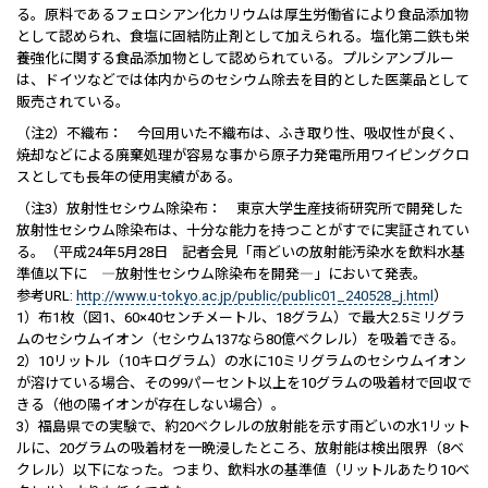
る。原料であるフェロシアン化カリウムは厚生労働省により食品添加物
として認められ、食塩に固結防止剤として加えられる。塩化第二鉄も栄
養強化に関する食品添加物として認められている。プルシアンブルー
は、ドイツなどでは体内からのセシウム除去を目的とした医薬品として
販売されている。
（注2）不織布： 今回用いた不織布は、ふき取り性、吸収性が良く、
焼却などによる廃棄処理が容易な事から原子力発電所用ワイピングクロ
スとしても長年の使用実績がある。
（注3）放射性セシウム除染布： 東京大学生産技術研究所で開発した
放射性セシウム除染布は、十分な能力を持つことがすでに実証されてい
る。（平成24年5月28日 記者会見「雨どいの放射能汚染水を飲料水基
準値以下に ―放射性セシウム除染布を開発―」において発表。
参考URL:
http://www.u-tokyo.ac.jp/public/public01_240528_j.html
）
1）布1枚（図1、60×40センチメートル、18グラム）で最大2.5ミリグラ
ムのセシウムイオン（セシウム137なら80億ベクレル）を吸着できる。
2）10リットル（10キログラム）の水に10ミリグラムのセシウムイオン
が溶けている場合、その99パーセント以上を10グラムの吸着材で回収で
きる（他の陽イオンが存在しない場合）。
3）福島県での実験で、約20ベクレルの放射能を示す雨どいの水1リット
ルに、20グラムの吸着材を一晩浸したところ、放射能は検出限界（8ベ
クレル）以下になった。つまり、飲料水の基準値（リットルあたり10ベ