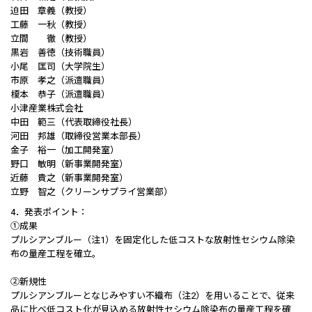
迫田 章義（教授）
工藤 一秋（教授）
立間 徹（教授）
黒岩 善徳（技術職員）
小尾 匡司（大学院生）
市原 孝之（派遣職員）
榎本 恭子（派遣職員）
小津産業株式会社
中田 範三（代表取締役社長）
河田 邦雄（取締役営業本部長）
金子 裕一（加工開発室）
野口 敏明（新事業開発室）
近藤 貴之（新事業開発室）
立野 智之（クリーンサプライ営業部）
4．発表ポイント：
①成果
プルシアンブルー（注1）を固定化した低コストな放射性セシウム除染
布の量産工程を確立。
②新規性
プルシアンブルーとなじみやすい不織布（注2）を用いることで、従来
品に比べ低コスト化が見込める放射性セシウム除染布の量産工程を確