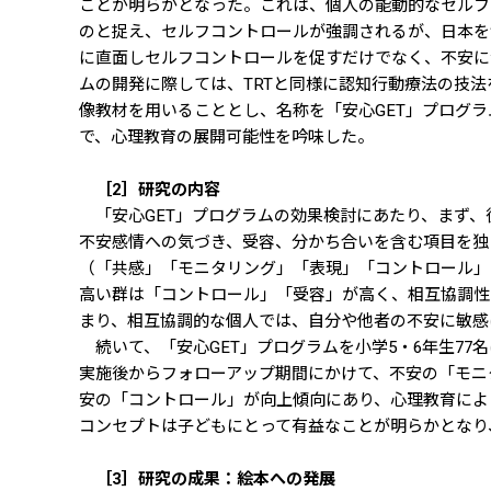
ことが明らかとなった。これは、個人の能動的なセルフ
のと捉え、セルフコントロールが強調されるが、日本を
に直面しセルフコントロールを促すだけでなく、不安に
ムの開発に際しては、TRTと同様に認知行動療法の技
像教材を用いることとし、名称を「安心GET」プログ
で、心理教育の展開可能性を吟味した。
［2］研究の内容
「安心GET」プログラムの効果検討にあたり、まず、
不安感情への気づき、受容、分かち合いを含む項目を独
（「共感」「モニタリング」「表現」「コントロール」
高い群は「コントロール」「受容」が高く、相互協調性
まり、相互協調的な個人では、自分や他者の不安に敏感
続いて、「安心GET」プログラムを小学5・6年生7
実施後からフォローアップ期間にかけて、不安の「モニ
安の「コントロール」が向上傾向にあり、心理教育によ
コンセプトは子どもにとって有益なことが明らかとなり
［3］研究の成果：絵本への発展