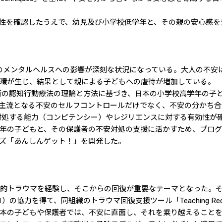
効性を確認したうえで、幼児及び小学校低学年と、その親の安心感
のメンタルヘルスへの影響が深刻な状況になっている。大人の不安
環が生じ、結果として親による子どもへの虐待が増加している。
の認知行動療法の理論と方法に基づき、日本の小学校高学年の子ど
で主流となる不安のセルフコントロールだけでなく、不安の分かち
処する能力（コンピテンシー）やレジリエンスに対する有効性が確
年の子どもと、その保護者の不安対処の支援に活かすため、プロ
ズ「あんしんゲット！」を開発した。
理的トラウマを経験し、そこからの回復が重要なテーマとなった。
ion（注1）の協力を得て、同組織のトラウマ回復支援ツール「Teaching Rec
本の子どもや保護者では、不安に直面し、それを乗り越えることを