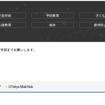
不安対処
予防教育
子ど
心理教育
絵本
虐待防
育学部までお願いします。
ア
UTokyo Mail Hub