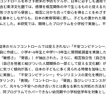
コントロールをめざす欧米の予防モデルが、日本に必ずしも適用
含む東洋文化圏では、感情を相互関係の中で生じるものと捉える
気づきながら受容し、相互に分かち合って安心を得ることをめざ
法を基本としながらも、日本の教育現場に即し、子どもの置かれた
ラムとした。本研究では、開発したプログラムを小学校で実施し、
従来のセルフコントロールでは捉えきれない「不安コンピテンシー
自に作成し、小学4～6年生と中学1～3年生に質問紙調査を実施し
「敏感さ」「受容」）が抽出された。さらに、相互独立性（自己
（自己を他者と結びついた人間関係の一部として捉える文化観）
に気づく傾向が高く、日本の子どもに多く見られる特徴を加味し
7名に実施し、「不安コンピテンシー」やレジリエンスの変化を検討
タリング」「表現」「コントロール」「受容」及びレジリエンスが
って、元々もつ不安への向き合い方とは異なる新たな対処の方法を
、同プログラムでカバーできない幼児期や小学校低学年を対象とし