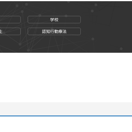
も
学校
止
認知行動療法