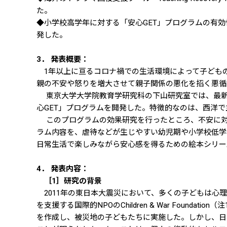
た。
◆小学校高学年に対する「安心GET」プログラムの有
発した。
3． 発表概要：
1年以上に亘るコロナ禍での生活環境によって子ども
親の不安や怒りを増大させて親子関係の悪化を招く悪循
東京大学大学院教育学研究科の下山研究室では、最新
心GET」プログラムを開発した。特徴的なのは、西洋
このプログラムの効果研究を行ったところ、不安に対
ラム内容を、虐待などが生じやすい幼児期や小学校低学
日常生活で楽しみながら安心感を得るための絵本シリー
4． 発表内容：
［1］研究の背景
2011年の東日本大震災において、多くの子どもは心
を支援する国際的NPOのChildren & War Foundat
を作成し、被災地の子どもたちに実施した。しかし、日