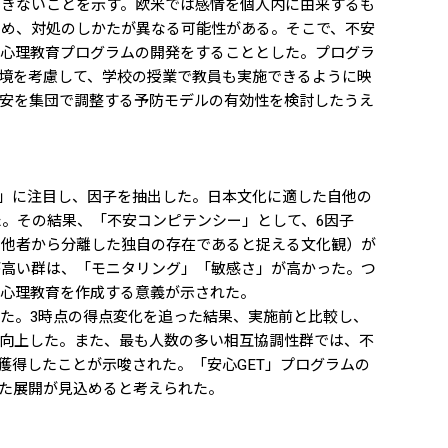
できないことを示す。欧米では感情を個人内に由来するも
ため、対処のしかたが異なる可能性がある。そこで、不安
す心理教育プログラムの開発をすることとした。プログラ
環境を考慮して、学校の授業で教員も実施できるように映
不安を集団で調整する予防モデルの有効性を検討したうえ
」に注目し、因子を抽出した。日本文化に適した自他の
た。その結果、「不安コンピテンシー」として、6因子
を他者から分離した独自の存在であると捉える文化観）が
が高い群は、「モニタリング」「敏感さ」が高かった。つ
た心理教育を作成する意義が示された。
した。3時点の得点変化を追った結果、実施前と比較し、
向上した。また、最も人数の多い相互協調性群では、不
獲得したことが示唆された。「安心GET」プログラムの
た展開が見込めると考えられた。