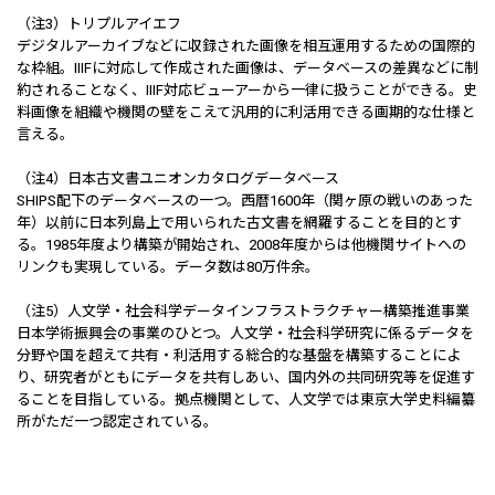
（注3）トリプルアイエフ
デジタルアーカイブなどに収録された画像を相互運用するための国際的
な枠組。IIIFに対応して作成された画像は、データベースの差異などに制
約されることなく、IIIF対応ビューアーから一律に扱うことができる。史
料画像を組織や機関の壁をこえて汎用的に利活用できる画期的な仕様と
言える。
（注4）日本古文書ユニオンカタログデータベース
SHIPS配下のデータベースの一つ。西暦1600年（関ヶ原の戦いのあった
年）以前に日本列島上で用いられた古文書を網羅することを目的とす
る。1985年度より構築が開始され、2008年度からは他機関サイトへの
リンクも実現している。データ数は80万件余。
（注5）人文学・社会科学データインフラストラクチャー構築推進事業
日本学術振興会の事業のひとつ。人文学・社会科学研究に係るデータを
分野や国を超えて共有・利活用する総合的な基盤を構築することによ
り、研究者がともにデータを共有しあい、国内外の共同研究等を促進す
ることを目指している。拠点機関として、人文学では東京大学史料編纂
所がただ一つ認定されている。