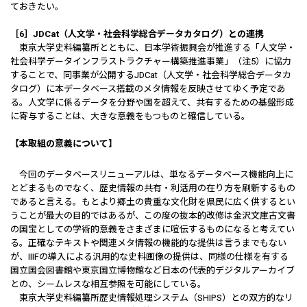
ておきたい。
［6］JDCat（人文学・社会科学総合データカタログ）との連携
東京大学史料編纂所とともに、日本学術振興会が推進する「人文学・
社会科学データインフラストラクチャー構築推進事業」（注5）に協力
することで、同事業が公開するJDCat（人文学・社会科学総合データカ
タログ）に本データベース搭載のメタ情報を反映させてゆく予定であ
る。人文学に係るデータを分野や国を超えて、共有するための基盤形成
に寄与することは、大きな意義をもつものと確信している。
【本取組の意義について】
今回のデータベースリニューアルは、単なるデータベース機能向上に
とどまるものでなく、歴史情報の共有・利活用の在り方を刷新するもの
であると言える。もとより郷土の貴重な文化財を県民に広く供するとい
うことが最大の目的ではあるが、この度の抜本的改修は金沢文庫古文書
の国宝としての学術的意義をさまざまに喧伝するものになると考えてい
る。正確なテキストや関連メタ情報の機能的な提供は言うまでもない
が、IIIFの導入による汎用的な史料画像の提供は、同様の仕様を有する
国立国会図書館や東京国立博物館など日本の代表的デジタルアーカイブ
との、シームレスな相互参照を可能にしている。
東京大学史料編纂所歴史情報処理システム（SHIPS）との双方的なリ