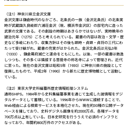
（注1）神奈川県立金沢文庫
金沢文庫は鎌倉時代のなかごろ、北条氏の一族（金沢北条氏）の北条実
時が武蔵国久良岐郡六浦荘金沢（現、横浜市金沢区）の邸宅内に造った
武家の文庫である。その創設の時期はあきらかではないが、実時晩年の
建治元年（1275）ごろと考えられている。蔵書の内容は政治・文学・歴
史など多岐にわたり、収集方針はその後も顕時・貞顕・貞将の三代にわ
たって受け継がれ、蔵書の充実がはかられた。金沢北条氏は元弘3年
（1333）、鎌倉幕府滅亡と運命をともにした。以後、一部の蔵書は散逸
しつつも、その多くは隣接する菩提寺の称名寺によって管理され、近代
に至った。現在の金沢文庫は昭和5年（1930）に神奈川県の施設として
復興したもので、平成2年（1990）から新たに歴史博物館として活動し
ている。
（注2）東京大学史料編纂所歴史情報処理システム
通称SHIPS。1984年から史料集編纂事業を通じて生成した諸情報をデジ
タルデータとして蓄積している。1996年からWWWに接続することで、
Web経由による検索サービスを本格化させた。現在約30種の公開データ
ベースを擁しており、史料デジタル画像を約2000万点、各種データを
700万点以上有している。日本史研究を行ううえで必須のインフラと
なっており、年間約800万件のアクセスがある。