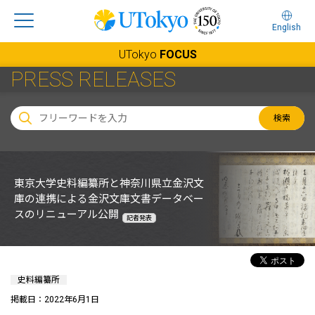
English
UTokyo
FOCUS
PRESS RELEASES
検索
東京大学史料編纂所と神奈川県立金沢文
庫の連携による金沢文庫文書データベー
スのリニューアル公開
記者発表
史料編纂所
掲載日：2022年6月1日