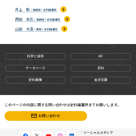
井上 聡
/ 准教授 / 史料編纂所
西田 友広
/ 准教授 / 史料編纂所
山田 太造
/ 教授 / 史料編纂所
科学と技術
IIIF
データベース
史料
史料画像
金沢文庫
このページの内容に関する問い合わせは史料編纂所までお願いします。
お問い合わせ
ソーシャルメディア