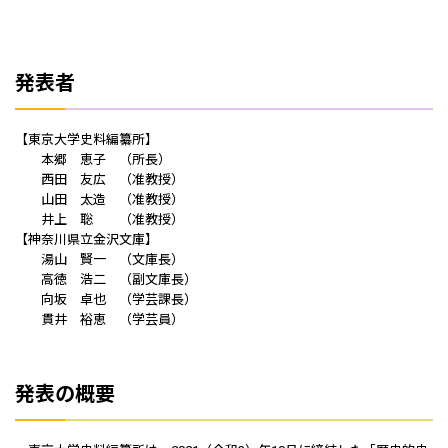
発表者
【東京大学史料編纂所】
本郷 恵子 （所長）
西田 友広 （准教授）
山田 太造 （准教授）
井上 聡 （准教授）
【神奈川県立金沢文庫】
湯山 賢一 （文庫長）
高徳 浩二 （副文庫長）
向坂 卓也 （学芸課長）
貫井 裕恵 （学芸員）
発表の概要