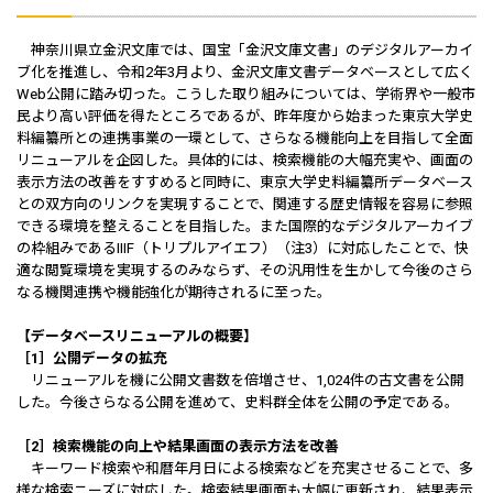
神奈川県立金沢文庫では、国宝「金沢文庫文書」のデジタルアーカイ
ブ化を推進し、令和2年3月より、金沢文庫文書データベースとして広く
Web公開に踏み切った。こうした取り組みについては、学術界や一般市
民より高い評価を得たところであるが、昨年度から始まった東京大学史
料編纂所との連携事業の一環として、さらなる機能向上を目指して全面
リニューアルを企図した。具体的には、検索機能の大幅充実や、画面の
表示方法の改善をすすめると同時に、東京大学史料編纂所データベース
との双方向のリンクを実現することで、関連する歴史情報を容易に参照
できる環境を整えることを目指した。また国際的なデジタルアーカイブ
の枠組みであるIIIF（トリプルアイエフ）（注3）に対応したことで、快
適な閲覧環境を実現するのみならず、その汎用性を生かして今後のさら
なる機関連携や機能強化が期待されるに至った。
【データベースリニューアルの概要】
［1］公開データの拡充
リニューアルを機に公開文書数を倍増させ、1,024件の古文書を公開
した。今後さらなる公開を進めて、史料群全体を公開の予定である。
［2］検索機能の向上や結果画面の表示方法を改善
キーワード検索や和暦年月日による検索などを充実させることで、多
様な検索ニーズに対応した。検索結果画面も大幅に更新され、結果表示