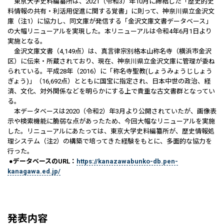
東京大学史料編纂所は、2021（令和3）年10月に締結した「歴史的史
料情報の共有・利活用促進に関する覚書」に則って、神奈川県立金沢文
庫（注1）に協力し、同文庫が発信する「金沢文庫文書データベース」
の大幅リニューアルを実現した。本リニューアルは令和4年6月1日より
実施となる。
金沢文庫文書（4,149点）は、真言律宗別格本山称名寺（横浜市金沢
区）に伝来・所蔵されており、現在、神奈川県立金沢文庫に管理が委ね
られている。平成28年（2016）に「称名寺聖教(しょうみょうじしょう
ぎょう)」（16,692点）とともに国宝に指定され、日本中世の政治、経
済、文化、対外関係などを明らかにする上で貴重な古文書群となってい
る。
本データベースは2020（令和2）年3月より公開されていたが、画像表
示や検索機能に脆弱な点があったため、今回大幅なリニューアルを実施
した。リニューアルにあたっては、東京大学史料編纂所が、歴史情報処
理システム（注2）の構築で培ってきた経験をもとに、多面的な協力を
行った。
​
●データベースのURL：
https://kanazawabunko-db.pen-
kanagawa.ed.jp/
発表内容