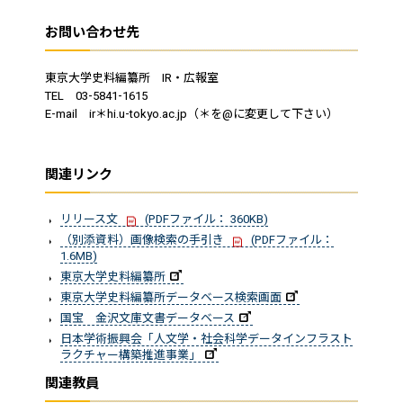
お問い合わせ先
東京大学史料編纂所 IR・広報室
TEL 03-5841-1615
E-mail ir＊hi.u-tokyo.ac.jp（＊を@に変更して下さい）
関連リンク
リリース文
(PDFファイル： 360KB)
（別添資料）画像検索の手引き
(PDFファイル：
1.6MB)
東京大学史料編纂所
東京大学史料編纂所データベース検索画面
国宝 金沢文庫文書データベース
日本学術振興会「人文学・社会科学データインフラスト
ラクチャー構築推進事業」
関連教員