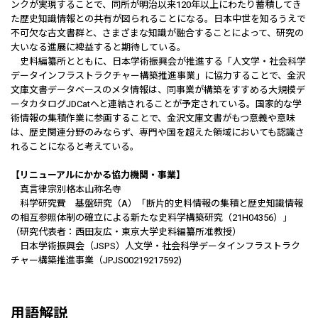
ンクが実現することで、同所が明治以来120年以上にわたり蓄積してき
た歴史知識情報との共有が図られることになる。日本中世を知るうえで
不可欠な古文書群と、さまざまな知識が融合することによって、研究の
大いなる進展に裨益すると期待している。
史料編纂所とともに、日本学術振興会が推進する「人文学・社会科学
データインフラストラクチャー構築推進事業」に協力することで、金沢
文庫文書データベースのメタ情報は、同事業が構築をすすめる大規模デ
ータカタログJDCatへと連結されることが予定されている。国家的な学
術情報の集積作業に参画することで、金沢文庫文書がもつ意義や意味
は、歴史関連分野のみならず、専門や国を超えた領域においても認識さ
れることになると考えている。
【リニューアルにかかる協力機関・事業】
真言律宗別格本山称名寺
科学研究費 基盤研究（A）「断片的史料情報の集積と歴史知識情報
の相互参照体制の確立による新たな史料学構築研究（21H04356）」
（研究代表者：西田友広・東京大学史料編纂所准教授）
日本学術振興会（JSPS）人文学・社会科学データインフラストラク
チャー構築推進事業（JPJS00219217592)
用語解説