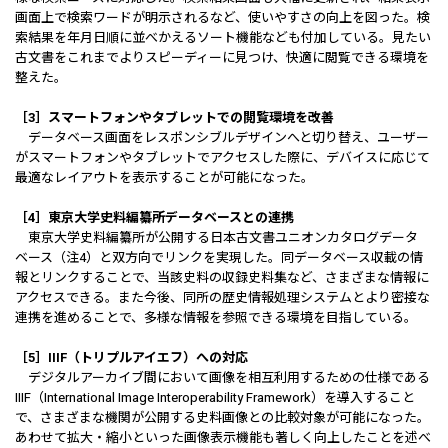
画面上で検索ワードが明示されるなど、使いやすさの向上を図った。検
索結果を年月日順に並べかえるソート機能なども付加している。見たい
古文書をこれまでよりスピーディーに見つけ、快適に閲覧できる環境を
整えた。
［3］スマートフォンやタブレットでの閲覧環境を改善
データベース画面をレスポンシブルデザインへと切り替え、ユーザー
がスマートフォンやタブレットでアクセスした際に、デバイスに応じて
最適なレイアウトを表示することが可能になった。
［4］東京大学史料編纂所データベースとの連携
東京大学史料編纂所が公開する日本古文書ユニオンカタログデータ
ベース（注4）と双方向でリンクを実現した。同データベース収載の情
報とリンクすることで、当該史料の収録史料集など、さまざまな情報に
アクセスできる。また今後、同所の歴史情報処理システムとより密接な
連携を進めることで、多様な情報を参照できる環境を目指している。
［5］IIIF（トリプルアイエフ）への対応
デジタルアーカイブ間において画像を相互利用するための仕様である
IIIF（International Image Interoperability Framework）を導入すること
で、さまざまな機関が公開する史料画像との比較対象が可能になった。
あわせて拡大・縮小といった画像表示機能も著しく向上したことを述べ