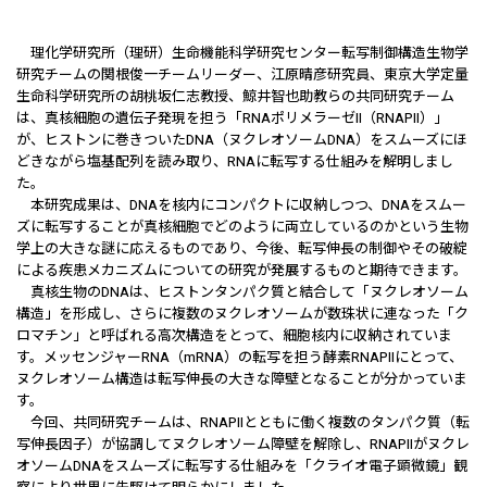
理化学研究所（理研）生命機能科学研究センター転写制御構造生物学
研究チームの関根俊一チームリーダー、江原晴彦研究員、東京大学定量
生命科学研究所の胡桃坂仁志教授、鯨井智也助教らの共同研究チーム
は、真核細胞の遺伝子発現を担う「RNAポリメラーゼII（RNAPII）」
が、ヒストンに巻きついたDNA（ヌクレオソームDNA）をスムーズにほ
どきながら塩基配列を読み取り、RNAに転写する仕組みを解明しまし
た。
本研究成果は、DNAを核内にコンパクトに収納しつつ、DNAをスムー
ズに転写することが真核細胞でどのように両立しているのかという生物
学上の大きな謎に応えるものであり、今後、転写伸長の制御やその破綻
による疾患メカニズムについての研究が発展するものと期待できます。
真核生物のDNAは、ヒストンタンパク質と結合して「ヌクレオソーム
構造」を形成し、さらに複数のヌクレオソームが数珠状に連なった「ク
ロマチン」と呼ばれる高次構造をとって、細胞核内に収納されていま
す。メッセンジャーRNA（mRNA）の転写を担う酵素RNAPIIにとって、
ヌクレオソーム構造は転写伸長の大きな障壁となることが分かっていま
す。
今回、共同研究チームは、RNAPIIとともに働く複数のタンパク質（転
写伸長因子）が協調してヌクレオソーム障壁を解除し、RNAPIIがヌクレ
オソームDNAをスムーズに転写する仕組みを「クライオ電子顕微鏡」観