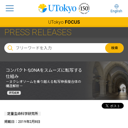
English
UTokyo
FOCUS
PRESS RELEASES
検索
コンパクトなDNAをスムーズに転写する
仕組み
－ヌクレオソームを乗り越える転写伸長複合体の
構造解析－
研究成果
定量生命科学研究所
掲載日：2019年2月8日