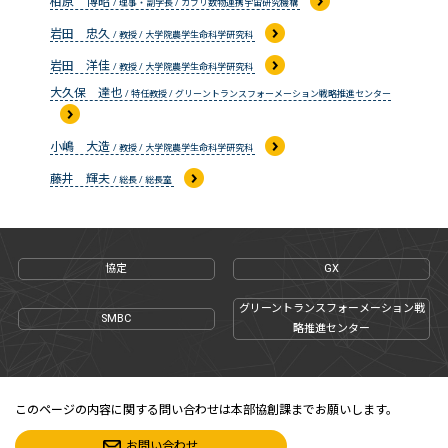
相原 博昭
/ 理事・副学長 / カブリ数物連携宇宙研究機構
岩田 忠久
/ 教授 / 大学院農学生命科学研究科
岩田 洋佳
/ 教授 / 大学院農学生命科学研究科
大久保 達也
/ 特任教授 / グリーントランスフォーメーション戦略推進センター
小嶋 大造
/ 教授 / 大学院農学生命科学研究科
藤井 輝夫
/ 総長 / 総長室
協定
GX
グリーントランスフォーメーション戦
SMBC
略推進センター
このページの内容に関する問い合わせは本部協創課までお願いします。
お問い合わせ