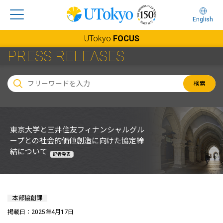
English
UTokyo
FOCUS
PRESS RELEASES
検索
東京大学と三井住友フィナンシャルグル
ープとの社会的価値創造に向けた協定締
結について
記者発表
本部協創課
掲載日：2025年4月17日