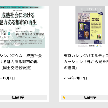
EIシンポジウム「成熟社会
東京カレッジパネルディ
ける魅力ある都市の再
カッション「外から見た
（国土交通省後援）
の経済」
5年12月1日
2024年7月17日
社会科学
社会科学