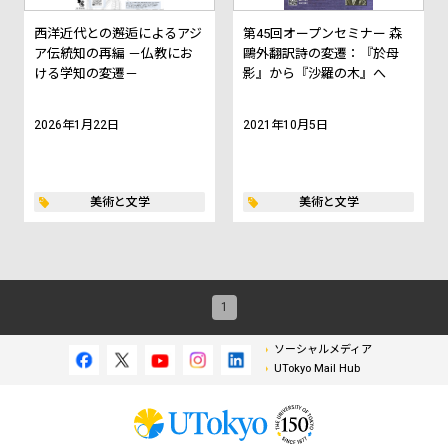
西洋近代との邂逅によるアジ
第45回オープンセミナー 森
ア伝統知の再編 －仏教にお
鷗外翻訳詩の変遷：『於母
ける学知の変遷－
影』から『沙羅の木』へ
2026年1月22日
2021年10月5日
美術と文学
美術と文学
1
ソーシャルメディア
UTokyo Mail Hub