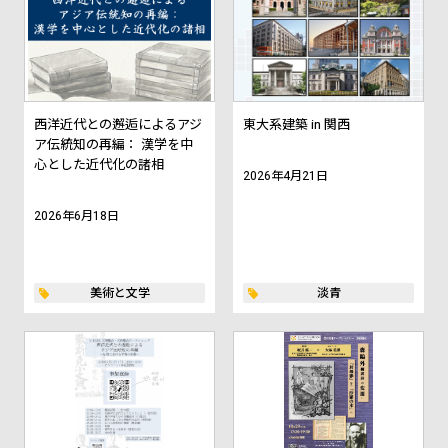
西洋近代との邂逅によるアジ
東大系建築 in 関西
ア伝統知の再編： 漢学を中
心とした近代化の諸相
2026年4月21日
2026年6月18日
美術と文学
淡青