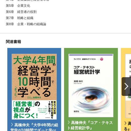
第5章 企業文化
第6章 経営者の役割
第7章 戦略と組織
第8章 企業・戦略の組織論
関連書籍
高橋伸夫『コア・テキス
高橋伸夫『大学4年間の経
ト経営統計学』
る
営学が10時間でざっと学べ