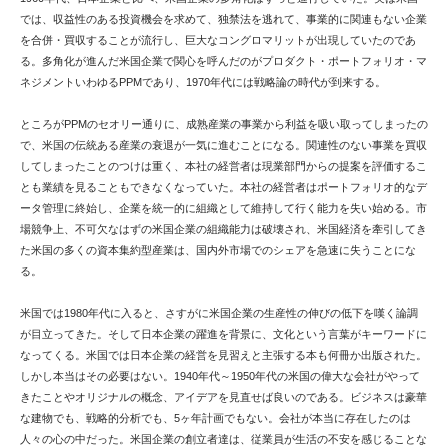
では、収益性のある投資機会を求めて、独禁法を逃れて、事業的に関連もない企業
を合併・買収することが流行し、巨大なコングロマリットが出現していたのであ
る。多角化が進んだ米国企業で関心を呼んだのがプロダクト・ポートフォリオ・マ
ネジメントいわゆるPPMであり、1970年代には戦略論の時代が到来する。
ところがPPMのセオリー通りに、成熟産業の事業から利益を吸い取ってしまったの
で、米国の伝統ある産業の衰退が一気に進むことになる。関連性のない事業を買収
してしまったことのつけは重く、本社の経営者は現業部門からの提案を評価するこ
とも業績を見ることもできなくなっていた。本社の経営者はポートフォリオ的なデ
ータ管理に終始し、企業を統一的に組織として維持して行く能力を失い始める。市
場競争上、不可欠なはずの米国企業の組織能力は破壊され、米国経済を牽引してき
た米国の多くの資本集約型産業は、国内外市場でのシェアを急速に失うことにな
る。
米国では1980年代に入ると、さすがに米国企業の生産性の伸びの低下を嘆く論調
が目立ってきた。そして日本企業の躍進を背景に、文化という言葉がキーワードに
なってくる。米国では日本企業の経営を見習えと主張する本も何冊か出版された。
しかし本当はその必要はない。1940年代～1950年代の米国の偉大な会社がやって
きたことやオリジナルの概念、アイデアを見直せば良いのである。ビジネスは豪華
な建物でも、戦略的分析でも、5ヶ年計画でもない。会社が本当に存在したのは
人々の心の中だった。米国企業の創立者達は、従業員が生活の不安を感じることな