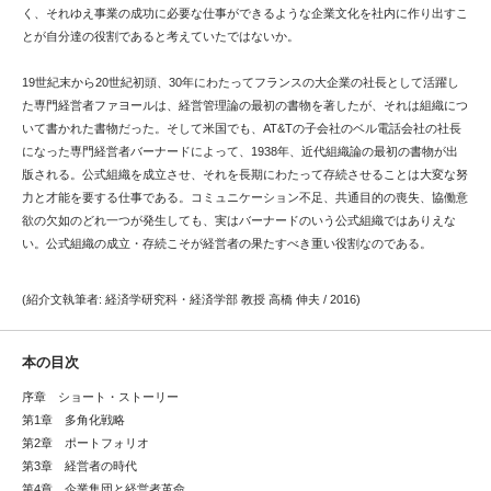
く、それゆえ事業の成功に必要な仕事ができるような企業文化を社内に作り出すこ
とが自分達の役割であると考えていたではないか。
19世紀末から20世紀初頭、30年にわたってフランスの大企業の社長として活躍し
た専門経営者ファヨールは、経営管理論の最初の書物を著したが、それは組織につ
いて書かれた書物だった。そして米国でも、AT&Tの子会社のベル電話会社の社長
になった専門経営者バーナードによって、1938年、近代組織論の最初の書物が出
版される。公式組織を成立させ、それを長期にわたって存続させることは大変な努
力と才能を要する仕事である。コミュニケーション不足、共通目的の喪失、協働意
欲の欠如のどれ一つが発生しても、実はバーナードのいう公式組織ではありえな
い。公式組織の成立・存続こそが経営者の果たすべき重い役割なのである。
(紹介文執筆者: 経済学研究科・経済学部 教授 高橋 伸夫 / 2016)
本の目次
序章 ショート・ストーリー
第1章 多角化戦略
第2章 ポートフォリオ
第3章 経営者の時代
第4章 企業集団と経営者革命