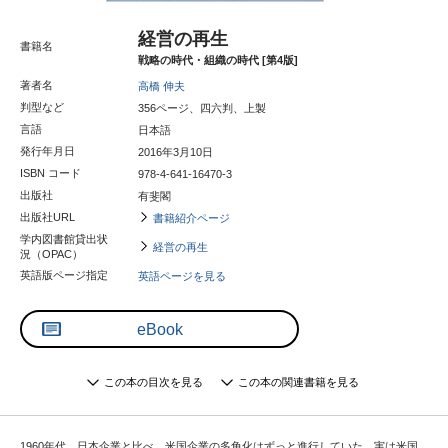
経営の再生
書籍名
戦略の時代・組織の時代 [第4版]
著者名
高橋 伸夫
判型など
356ページ、四六判、上製
言語
日本語
発行年月日
2016年3月10日
ISBN コード
978-4-641-16470-3
出版社
有斐閣
出版社URL
書籍紹介ページ
学内図書館貸出状
経営の再生
況（OPAC）
英語版ページ指定
英語ページを見る
eBook
この本の目次を見る
この本の関連書籍を見る
1960年代、日本企業と比べ、米国企業の多角化はずっと進行していた。実は米国