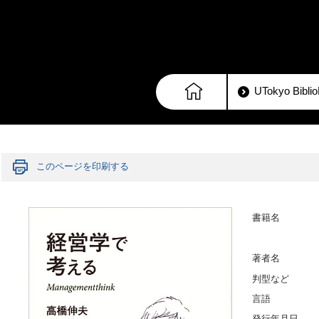
UTokyo Bib
このページを印刷する
書籍名
著者名
判型など
言語
発行年月日