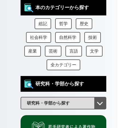
本のカテゴリーから探す
総記
哲学
歴史
社会科学
自然科学
技術
産業
芸術
言語
文学
全カテゴリー
研究科・学部から探す