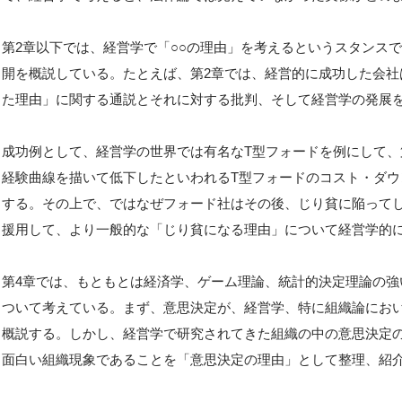
第2章以下では、経営学で「○○の理由」を考えるというスタンス
開を概説している。たとえば、第2章では、経営的に成功した会
た理由」に関する通説とそれに対する批判、そして経営学の発展
成功例として、経営学の世界では有名なT型フォードを例にして、第3
経験曲線を描いて低下したといわれるT型フォードのコスト・ダ
する。その上で、ではなぜフォード社はその後、じり貧に陥って
援用して、より一般的な「じり貧になる理由」について経営学的
第4章では、もともとは経済学、ゲーム理論、統計的決定理論の
ついて考えている。まず、意思決定が、経営学、特に組織論にお
概説する。しかし、経営学で研究されてきた組織の中の意思決定
面白い組織現象であることを「意思決定の理由」として整理、紹