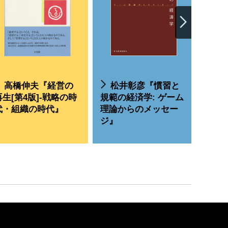
高橋伸夫『経営の
松井彰彦『慣習と
再生[第4版]-戦略の時
規範の経済学: ゲーム
代・組織の時代』
理論からのメッセー
ジ』