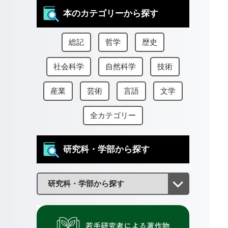
本のカテゴリーから探す
総記
哲学
歴史
社会科学
自然科学
技術
産業
芸術
言語
文学
全カテゴリー
研究科・学部から探す