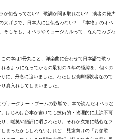
ラが似合ってない? 歌詞が聞き取れない? 演者の発声
の大げさで、日本人には似合わない? 「本物」のオペ
や、そもそも、オペラやミュージカルって、なんでわざわ
、この本は1冊丸ごと、洋楽曲に合わせて日本語で歌う、
れるようになってからの最初の20年の経緯を、個々の
がかりに、丹念に追いました。わたしも演劇経験者なので
かり肩入れしてしまいました。
的なヴァーグナー・ブームの影響で、本で読んだオペラな
す。はじめは台本が書けても技術的・物理的に上演不可
たり、嘲笑や酷評に晒されたり。それが次第に熱心なフ
てしまったかもしれないけれど、児童向けの「お伽歌