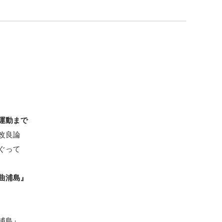
運動まで
改良論
ぐって
曲浦島』
浦島』