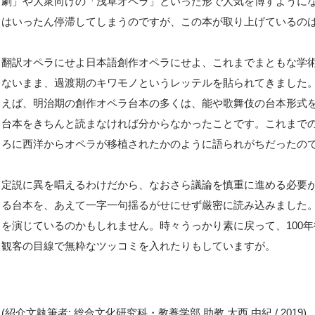
劇」や大衆向けの「浅草オペラ」といった形で人気を博すように
はいったん停滞してしまうのですが、この本が取り上げているの
翻訳オペラにせよ日本語創作オペラにせよ、これまでまともな学
ないまま、過渡期のキワモノというレッテルを貼られてきました
えば、明治期の創作オペラ台本の多くは、能や歌舞伎の台本形式
台本をきちんと読まなければ分からなかったことです。これまで
ろに西洋からオペラが移植されたかのように語られがちだったの
定説に異を唱えるわけだから、なおさら議論を慎重に進める必要
る台本を、あえて一字一句揺るがせにせず厳密に読み込みました
を演じているのかもしれません。時々うっかり素に戻って、100年
観客の目線で無粋なツッコミを入れたりもしていますが。
(紹介文執筆者: 総合文化研究科・教養学部 助教 大西 由紀 / 2019)