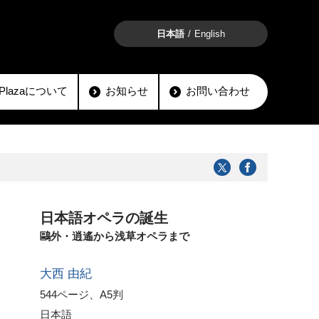
日本語
English
lioPlazaについて
お知らせ
お問い合わせ
日本語オペラの誕生
鷗外・逍遙から浅草オペラまで
大西 由紀
544ページ、A5判
日本語