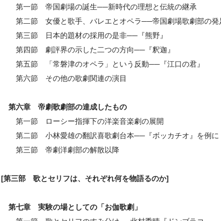
第一節 帝国劇場の誕生──新時代の理想と伝統の継承
第二節 女優と歌手、バレエとオペラ──帝国劇場歌劇部の発
第三節 日本的題材の採用の是非──『熊野』
第四節 劇評界の示した二つの方向──『釈迦』
第五節 「常磐津のオペラ」という反動──『江口の君』
第六節 その他の歌劇関連の演目
第六章 帝劇歌劇部の達成したもの
第一節 ローシー指揮下の洋楽音楽劇の展開
第二節 小林愛雄の翻訳喜歌劇台本──『ボッカチオ』を例に
第三節 帝劇洋劇部の解散以降
[第三部 歌とセリフは、それぞれ何を物語るのか]
第七章 実験の場としての「お伽歌劇」