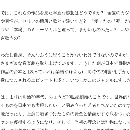
では、これらの作品を見た率直な感想はどうですか? 金髪のカツ
や表情が、セリフの箇所と歌とで違いすぎ? 「愛」だの「死」だ
ラや「本場」のミュージカルと違って、まがいものみたい? い
ざ歌うの?
わたし自身、そんなふうに思うことがないわけではないのですが
さまざまな音楽劇を取り上げています。こうした劇が日本で目指さ
作品の台本と (残っていれば楽譜や録音も)、同時代の劇評を手
身につまされるエピソードも多く、いつしかこのジャンルにすっ
はじまりは明治30年代、ちょうど20世紀初頭のことです。世界
るものを日本でも実現したい、と勇み立った若者たちがいたので
能だったり、上演に漕ぎつけたものの資金と情熱がすぐ底をつい
ァンを獲得するようになり、そして、当初の理念とは別物になっ