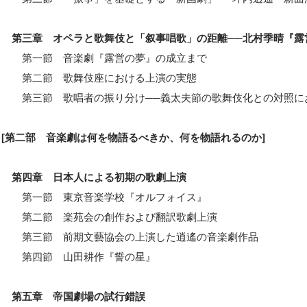
第三章 オペラと歌舞伎と「叙事唱歌」の距離──北村季晴『露
第一節 音楽劇『露営の夢』の成立まで
第二節 歌舞伎座における上演の実態
第三節 歌唱者の振り分け──義太夫節の歌舞伎化との対照に
[第二部 音楽劇は何を物語るべきか、何を物語れるのか]
第四章 日本人による初期の歌劇上演
第一節 東京音楽学校『オルフォイス』
第二節 楽苑会の創作および翻訳歌劇上演
第三節 前期文藝協会の上演した逍遙の音楽劇作品
第四節 山田耕作『誓の星』
第五章 帝国劇場の試行錯誤