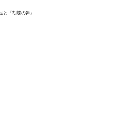
足と『胡蝶の舞』