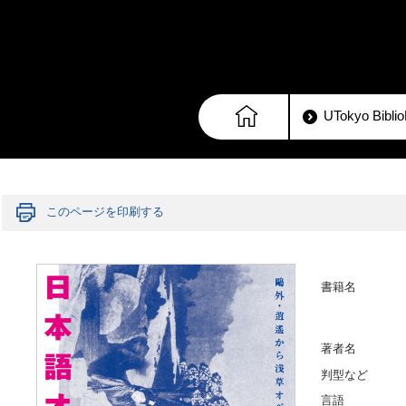
UTokyo Bib
このページを印刷する
書籍名
著者名
判型など
言語