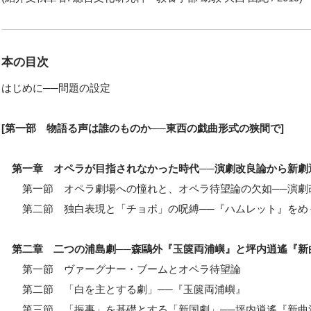
本の目次
はじめに──問題の設定
[第一部 物語る声は誰のものか──東西の戯曲形式の狭間で]
第一章 オペラが目指されなかった時代──演劇改良論から新劇
第一節 オペラ劇場への憧れと、オペラ待望論の欠如──演劇
第二節 独白表現と「チョボ」の呪縛──『ハムレット』をめ
第二章 二つの浦島劇──森鷗外『玉篋両浦嶼』と坪内逍遙『新
第一節 ヴァーグナー・ブームとオペラ待望論
第二節 「白を主とする劇」──『玉篋両浦嶼』
第三節 「振事」を基礎とする「新国劇」──坪内逍遙『新曲