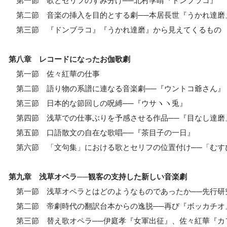
第一節 歌とセリフのすみ分け──北村季晴『ドンブラコ』
第二節 音楽の挿入を目的とする劇──本居長世『うかれ達磨
第三節 『ドンブラコ』『うかれ達磨』から見えてくるもの
第八章 レコードになったお伽歌劇
第一節 佐々紅華の仕事
第二節 語り物の系譜に連なる音楽劇──『ウントコ爺さん』
第三節 日本的な節回しの呪縛──『ウサヽヽ兎』
第四節 浅草での仕事ぶりを予感させる作品──『目なし達磨
第五節 口語散文の自在な歌唱──『茶目子の一日』
第六節 「文句集」における歌とセリフの位置付け──「むす
第九章 浅草オペラ──観客の支持した新しい音楽劇
第一節 浅草オペラとはどのようなものであったか──先行研
第二節 帝劇時代の翻訳台本からの逸脱──再び『ボッカチオ
第三節 替え歌オペラ──伊庭孝『女軍出征』、佐々紅華『カ