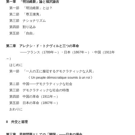
第一章 「明治維新」論と福沢諭吉
第一節 「明治維新」とは？
第二節 「尊王攘夷」
第三節 ナショナリズム
第四節 割り込み
第五節 「自由」
第二章 アレクシ・ド・トクヴィルと三つの革命
――フランス（1789年～）・日本（1867年～）・中国（1911年
～）
はじめに
第一節 「一人の王に服従するデモクラティックな人民」
《 Un peuple démocratique soumis à un roi 》
第ニ節 中国――デモクラティックな社会
第三節 デモクラティックな社会の特徴
第四節 中国の革命（1911年～）
第五節 日本の革命（1867年～）
おわりに
II
外交と道理
第三章 思想問題としての「開国」――日本の場合