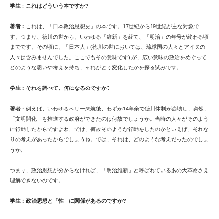
学生
：
これはどういう本ですか?
著者：
これは、「日本政治思想史」の本です。17世紀から19世紀が主な対象で
す。つまり、徳川の世から、いわゆる「維新」を経て、「明治」の年号が終わる頃
までです。その頃に、「日本人」(徳川の世においては、琉球国の人々とアイヌの
人々は含みませんでした。ここでもその意味です) が、広い意味の政治をめぐって
どのような思いや考えを持ち、それがどう変化したかを探る試みです。
学生：それを調べて、何になるのですか?
著者：
例えば、いわゆるペリー来航後、わずか14年余で徳川体制が崩壊し、突然、
「文明開化」を推進する政府ができたのは何故でしょうか。当時の人々がそのよう
に行動したからですよね。では、何故そのような行動をしたのかといえば、それな
りの考えがあったからでしょうね。では、それは、どのような考えだったのでしょ
うか。
つまり、政治思想が分からなければ、「明治維新」と呼ばれているあの大革命さえ
理解できないのです。
学生：政治思想と「性」に関係があるのですか?