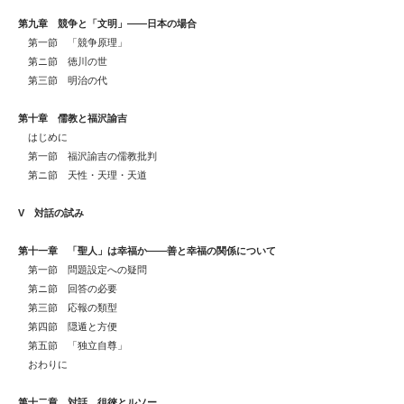
第九章 競争と「文明」――日本の場合
第一節 「競争原理」
第ニ節 徳川の世
第三節 明治の代
第十章 儒教と福沢諭吉
はじめに
第一節 福沢諭吉の儒教批判
第ニ節 天性・天理・天道
V
対話の試み
第十一章 「聖人」は幸福か――善と幸福の関係について
第一節 問題設定への疑問
第ニ節 回答の必要
第三節 応報の類型
第四節 隠遁と方便
第五節 「独立自尊」
おわりに
第十二章 対話 徂徠とルソー