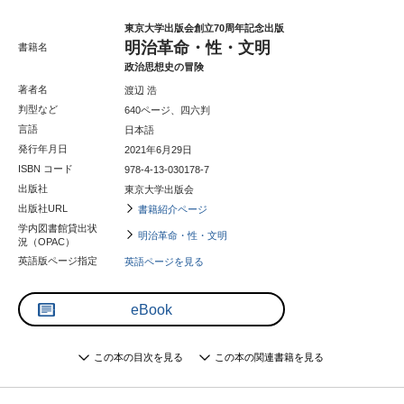
東京大学出版会創立70周年記念出版
明治革命・性・文明
書籍名
政治思想史の冒険
著者名
渡辺 浩
判型など
640ページ、四六判
言語
日本語
発行年月日
2021年6月29日
ISBN コード
978-4-13-030178-7
出版社
東京大学出版会
出版社URL
書籍紹介ページ
学内図書館貸出状
明治革命・性・文明
況（OPAC）
英語版ページ指定
英語ページを見る
eBook
この本の目次を見る
この本の関連書籍を見る