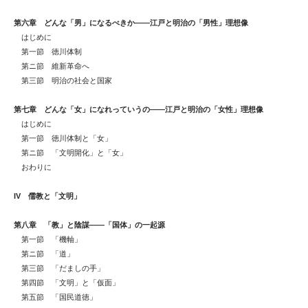
第六章 どんな「男」になるべきか――江戸と明治の「男性」理想像
はじめに
第一節 徳川体制
第ニ節 維新革命へ
第三節 明治の社会と国家
第七章 どんな「女」になれっていうの――江戸と明治の「女性」理想像
はじめに
第一節 徳川体制と「女」
第ニ節 「文明開化」と「女」
おわりに
IV
儒教と「文明」
第八章 「教」と陰謀――「国体」の一起源
第一節 「機軸」
第ニ節 「道」
第三節 「だましの手」
第四節 「文明」と「仮面」
第五節 「国民道徳」