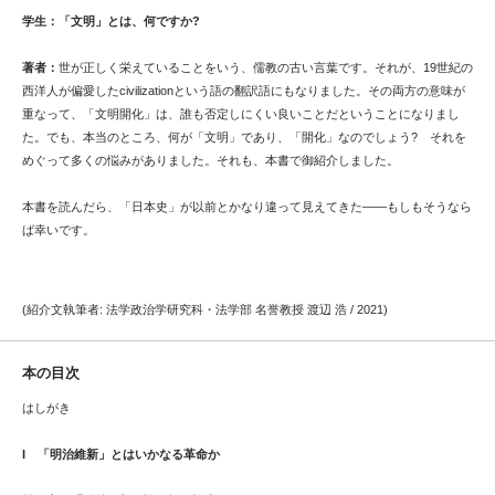
学生：「文明」とは、何ですか?
著者：
世が正しく栄えていることをいう、儒教の古い言葉です。それが、19世紀の
西洋人が偏愛したcivilizationという語の翻訳語にもなりました。その両方の意味が
重なって、「文明開化」は、誰も否定しにくい良いことだということになりまし
た。でも、本当のところ、何が「文明」であり、「開化」なのでしょう? それを
めぐって多くの悩みがありました。それも、本書で御紹介しました。
本書を読んだら、「日本史」が以前とかなり違って見えてきた――もしもそうなら
ば幸いです。
(紹介文執筆者: 法学政治学研究科・法学部 名誉教授 渡辺 浩 / 2021)
本の目次
はしがき
I
「明治維新」とはいかなる革命か