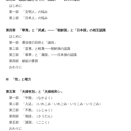
はじめに
第一節 「文明人」の悩み
第ニ節 「日本人」の悩み
第四章 「華夷」と「武威」――「朝鮮国」と「日本国」の相互認識
はじめに
第一節 通信使の目的と「誠信」
第ニ節 「蛮夷」と軽蔑――朝鮮側の認識
第三節 「慕華」と「属国」――日本側の認識
第四節 破綻の要因
おわりに
III
「性」と権力
第五章 「夫婦有別」と「夫婦相和シ」
第一節 「中能」（なかよく）
第ニ節 「入込」（いれこみ・いれごみ・いりこみ・いりごみ）
第三節 「不熟」（ふじゅく）
第四節 「相談」（さうだん）
第五節 「護国」（ごこく）
おわりに