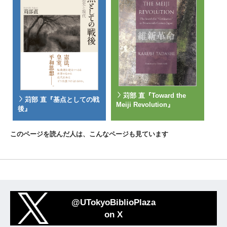
苅部 直『Toward the
苅部 直『基点としての戦
Meiji Revolution』
後』
このページを読んだ人は、こんなページも見ています
@UTokyoBiblioPlaza
on X