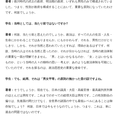
著者：
徳川時代の武士の政府、明治期の政府、いずれも男性のみで構成されていま
した。つまり、性別が政府を構成することにおいて、重要な原則になっていたわけ
です。何故でしょうか。
学生：当時としては、当たり前ではないですか?
著者：
何故、当たり前と思えたのでしょうか。政治は、すべての人の生活・人生・
生命にかかわることではありませんか。にもかかわらず、それを、男性だけがとり
しきり、しかも、それが当然と思われていたとすれば、理由があるはずです。何
故、当時の人はそれを当然と思ったのか、それが分からなければ、当時の政治体制
の重要な一面が理解できません。「男」とはいかなるものか、「女」とはいかなる
ものか、という当時の人々の独特の思い・考えが、あのような政治体制を可能にし
ていたのです。それを探るのは、政治思想史の重要な使命です。
学生：でも、結局、それは「男女平等」の原則の無かった昔の話ですよね。
著者：
そうでしょうか。現在でも、日本の議員・大臣・高級官僚・最高裁判所判事
のほとんどは男性です。これまでのすべての総理大臣は男性です。この性別割合の
偏りは、先進国の間だけでなく、全世界の諸国の中でも最低レベルにあることは御
存知でしょう? 何故、日本では今もそうなのでしょうか。つまり、これは、単に
過去の問題ではないのです。