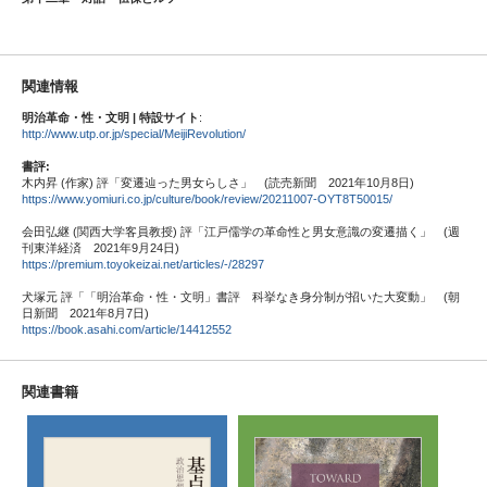
関連情報
明治革命・性・文明 | 特設サイト
:
http://www.utp.or.jp/special/MeijiRevolution/
書評:
木内昇 (作家) 評「変遷辿った男女らしさ」 (読売新聞 2021年10月8日)
https://www.yomiuri.co.jp/culture/book/review/20211007-OYT8T50015/
会田弘継 (関西大学客員教授) 評「江戸儒学の革命性と男女意識の変遷描く」 (週
刊東洋経済 2021年9月24日)
https://premium.toyokeizai.net/articles/-/28297
犬塚元 評「「明治革命・性・文明」書評 科挙なき身分制が招いた大変動」 (朝
日新聞 2021年8月7日)
https://book.asahi.com/article/14412552
関連書籍