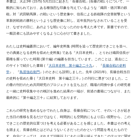
本書は、天正3年 (1575) 5月21日に起きた「長篠合戦」(長篠の戦い) について、一
般的に知られており、ある種強烈な印象を与えているような「織田・徳川軍の鉄
砲」対「武田騎馬隊」の戦いという歴史像や、信長による鉄砲隊の交替射撃という
革新的戦術の勝利というような歴史像に対し、近年批判がなされていることを受
け、なぜその日に、あのような戦いになったのかを考えた本です。新書ですので、
一般読者にも読みやすくなるように心がけて書きました。
わたしは史料編纂所において、編年史料集 (時間を追って歴史的できごとを並べ、
その典拠となる史料を収めた史料集) である『大日本史料』、とりわけ織田信長が
覇権を握っていた時期 (第十編) の編纂を担当しています。このことは、過去にこ
のサイトで紹介した書籍 (『
大日本史料 第十編之二十九
』、『
長篠合戦の史料
学
』、『
鳥居強右衛門
』) のときにも説明しました。先年 (2021年)、長篠合戦当日
の史料を収めた冊 (『大日本史料 第十編之三十』) の刊行に漕ぎつけました。こ
の冊の刊行のため共同研究のプロジェクトを立ち上げ、職場の同僚や多くの研究者
と一緒に史料収集やその検討を進めた結果の一端が、前述の書籍につながり、また
最終的に『第十編之三十』に結実しております。
これらの研究を進めるなかでわたし自身は、長篠合戦について、そのいくさが起き
た当日の推移を見るだけではなく、時間的にも空間的にもより広い視野から、この
できごとの歴史的位置づけを考える必要があることを感じました。本書はその考え
を踏まえ、長篠合戦とはどのようないくさだったのかという問題を考えたもので
す。自分にとっては、それまで10年以上にわたり取り組んできたこのテーマに関す