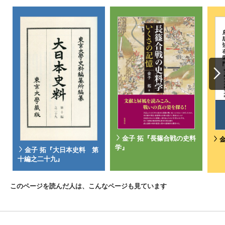
金子 拓『長篠合戦の史料
学』
金子 拓『大日本史料 第
十編之二十九』
このページを読んだ人は、こんなページも見ています