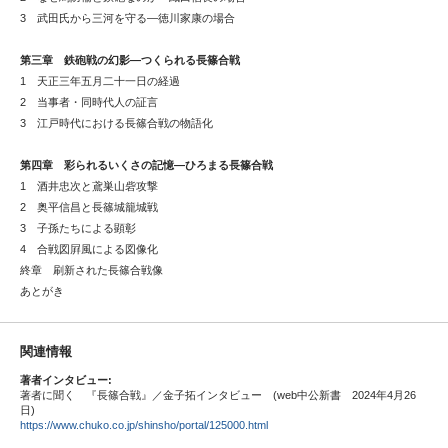
3 武田氏から三河を守る―徳川家康の場合
第三章 鉄砲戦の幻影―つくられる長篠合戦
1 天正三年五月二十一日の経過
2 当事者・同時代人の証言
3 江戸時代における長篠合戦の物語化
第四章 彩られるいくさの記憶―ひろまる長篠合戦
1 酒井忠次と鳶巣山砦攻撃
2 奥平信昌と長篠城籠城戦
3 子孫たちによる顕彰
4 合戦図屛風による図像化
終章 刷新された長篠合戦像
あとがき
関連情報
著者インタビュー:
著者に聞く 『長篠合戦』／金子拓インタビュー (web中公新書 2024年4月26
日)
https://www.chuko.co.jp/shinsho/portal/125000.html