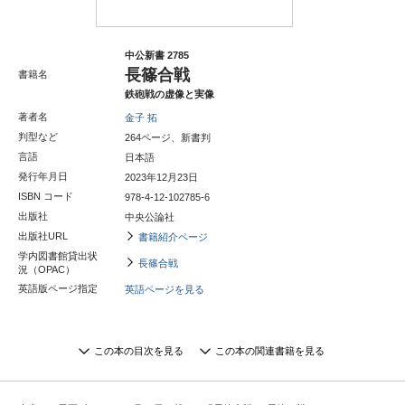
中公新書 2785
長篠合戦
書籍名
鉄砲戦の虚像と実像
著者名
金子 拓
判型など
264ページ、新書判
言語
日本語
発行年月日
2023年12月23日
ISBN コード
978-4-12-102785-6
出版社
中央公論社
出版社URL
書籍紹介ページ
学内図書館貸出状
長篠合戦
況（OPAC）
英語版ページ指定
英語ページを見る
この本の目次を見る
この本の関連書籍を見る