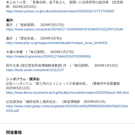
本よみうり堂：「長篠合戦」金子拓さん 道開いた信長研究の総決算 (読売新
聞 2024年3月22日)
https://www.yomiuri.co.jp/culture/book/interviews/20240318-OYT1T50050/
書評:
書評 (『産経新聞』 2024年3月17日)
https://www.sankei.com/article/20240317-3V445NWH2FK3NKNYQQ2P5YU5VA/
書評 (『歴史街道』 2024年3月号))
https://www.php.co.jp/magazine/rekishikaido/?unique_issue_id=84431
今週の本棚 (『毎日新聞』 2024年1月27日)
https://mainichi.jp/articles/20240127/ddm/015/070/005000c
田中大喜 (国立歴史民俗博物館准教授) 評 (『朝日新聞』 2024年1月13日)
https://book.asahi.com/article/15112237
シンポジウム・講演会:
記念シンポジウム「東三河の人々にとっての長篠合戦」 (豊橋市中央図書館
2025年5月11日)
https://www.library.toyohashi.aichi.jp/facility/chuou/information/2025/03/post-466.html
記念講演会「織田信長と酒井忠次」 (致道博物館 2024年6月1日)
https://www.chido.jp/wp-content/uploads/2024/05/cd45d29f9969555406d78d02318a
0332.pdf
関連書籍