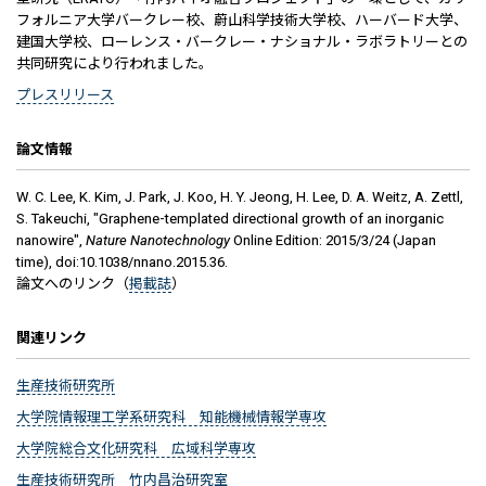
フォルニア大学バークレー校、蔚山科学技術大学校、ハーバード大学、
建国大学校、ローレンス・バークレー・ナショナル・ラボラトリーとの
共同研究により行われました。
プレスリリース
論文情報
W. C. Lee, K. Kim, J. Park, J. Koo, H. Y. Jeong, H. Lee, D. A. Weitz, A. Zettl,
S. Takeuchi
, "
Graphene-templated directional growth of an inorganic
nanowire
",
Nature Nanotechnology
Online Edition
:
2015/3/24
(Japan
time),
doi:10.1038/nnano.2015.36
.
論文へのリンク（
掲載誌
）
関連リンク
生産技術研究所
大学院情報理工学系研究科 知能機械情報学専攻
大学院総合文化研究科 広域科学専攻
生産技術研究所 竹内昌治研究室