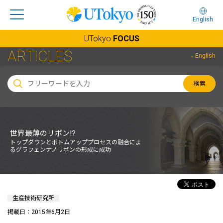
English
UTokyo
FOCUS
ARTICLES
English
検索
世界最薄のリボン!?
トップダウンとボトムアッププロセスの融合によ
るグラフェンナノリボンの形成に成功
生産技術研究所
掲載日：2015年6月2日