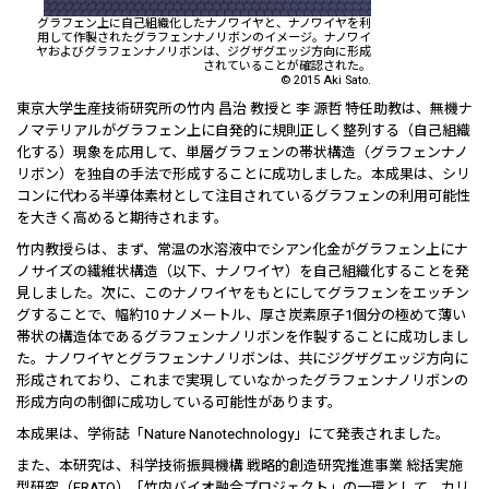
グラフェン上に自己組織化したナノワイヤと、ナノワイヤを利
用して作製されたグラフェンナノリボンのイメージ。ナノワイ
ヤおよびグラフェンナノリボンは、ジグザグエッジ方向に形成
されていることが確認された。
©
2015 Aki Sato.
東京大学生産技術研究所の竹内 昌治 教授と 李 源哲 特任助教は、無機ナ
ノマテリアルがグラフェン上に自発的に規則正しく整列する（自己組織
化する）現象を応用して、単層グラフェンの帯状構造（グラフェンナノ
リボン）を独自の手法で形成することに成功しました。本成果は、シリ
コンに代わる半導体素材として注目されているグラフェンの利用可能性
を大きく高めると期待されます。
竹内教授らは、まず、常温の水溶液中でシアン化金がグラフェン上にナ
ノサイズの繊維状構造（以下、ナノワイヤ）を自己組織化することを発
見しました。次に、このナノワイヤをもとにしてグラフェンをエッチン
グすることで、幅約10 ナノメートル、厚さ炭素原子1個分の極めて薄い
帯状の構造体であるグラフェンナノリボンを作製することに成功しまし
た。ナノワイヤとグラフェンナノリボンは、共にジグザグエッジ方向に
形成されており、これまで実現していなかったグラフェンナノリボンの
形成方向の制御に成功している可能性があります。
本成果は、学術誌「Nature Nanotechnology」にて発表されました。
また、本研究は、科学技術振興機構 戦略的創造研究推進事業 総括実施
型研究（ERATO）「竹内バイオ融合プロジェクト」の一環として、カリ