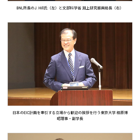
BNL所長のJ. Hill氏（左）と文部科学省 淵上研究振興局長（右）
日本のEIC計画を牽引する立場から歓迎の挨拶を行う東京大学 相原博
昭理事・副学長