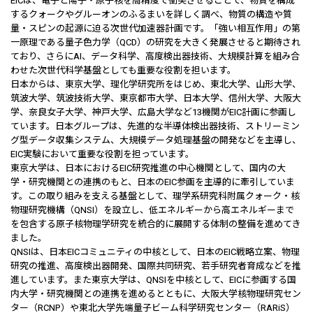
EICは、電子と陽子・原子核を高精度で衝突させることで、物質を構成
するクォークやグルーオンのふるまいを詳しく調べ、物質の構造や質
量・スピンの起源に迫る次世代加速器計画です。「強い相互作用」の第
一原理である量子色力学（QCD）の研究を大きく発展させると期待され
ており、さらにAI、データ科学、高度検出器技術、大規模計算を組み合
わせた次世代科学基盤としても重要な役割を担います。
日本からは、東京大学、理化学研究所をはじめ、東北大学、山形大学、
筑波大学、筑波技術大学、東京都市大学、日本大学、信州大学、大阪大
学、奈良女子大学、神戸大学、広島大学など13機関がEIC計画に参画し
ています。日本グループは、先進的な半導体検出器技術、ストリーミン
グ型データ収集システム、大規模データ処理基盤の開発などを主導し、
EIC実験において重要な役割を担っています。
東京大学は、日本におけるEIC研究推進の中心機関として、国内の大
学・研究機関との連携のもと、日本のEIC参画を主導的に牽引していま
す。この取り組みを支える基盤として、理学系研究科附属クォーク・核
物理研究機構（QNSI）を設立し、低エネルギーから高エネルギーまで
を包含する原子核物理学研究を統合的に展開する体制の整備を進めてき
ました。
QNSIは、日本EICコミュニティの中核として、日本のEIC戦略立案、物理
研究の推進、高度検出器開発、国際共同研究、若手研究者育成などを推
進しています。また東京大学は、QNSIを中核として、EICに参画する国
内大学・研究機関との連携を進めるとともに、大阪大学核物理研究セン
ター（RCNP）や東北大学先端量子ビーム科学研究センター（RARiS）