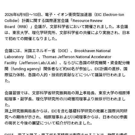
2026年6月9日～10日、電子・イオン衝突型加速器（EIC: Electron-Ion
Collider）計画に関する国際運営会議「Resource Review
Board（RRB）」会議が、文部科学省において開催されました。本会議
は、東京大学、理化学研究所、文部科学省の共催により実施され、日本
で初めての開催となりました。
会議には、米国エネルギー省（DOE）、Brookhaven National
Laboratory（BNL）、Thomas Jefferson National Accelerator
Facility（Jefferson Lab/JLab）、ならびに各国の研究機関・資金配分機
関（funding agency）関係者など約60名が参加し、EIC計画の進捗、国
際協力体制、各国の人的・技術的貢献などについて議論が行われまし
た。
会議冒頭では、文部科学省研究振興局の淵上孝局長、東京大学の相原博
昭理事・副学長、理化学研究所の川﨑雅司理事より挨拶が行われまし
た。
淵上研究振興局長からは、EICを含む基礎科学研究の発展と国際共同研
究への期待が示され、相原理事および川﨑理事からは、日本のEIC参画
の現状と今後の展望について紹介が行われました。