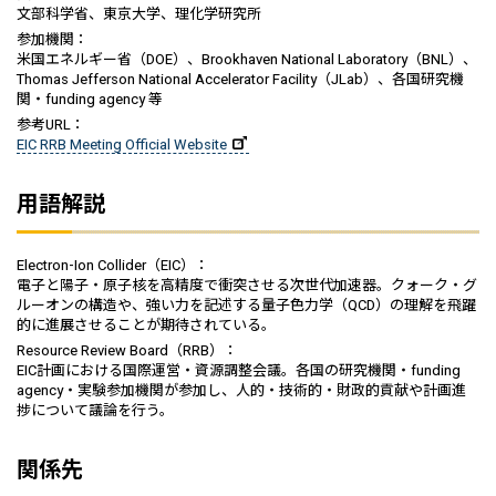
文部科学省、東京大学、理化学研究所
参加機関：
米国エネルギー省（DOE）、Brookhaven National Laboratory（BNL）、
Thomas Jefferson National Accelerator Facility（JLab）、各国研究機
関・funding agency 等
参考URL：
EIC RRB Meeting Official Website
用語解説
Electron-Ion Collider（EIC）：
電子と陽子・原子核を高精度で衝突させる次世代加速器。クォーク・グ
ルーオンの構造や、強い力を記述する量子色力学（QCD）の理解を飛躍
的に進展させることが期待されている。
Resource Review Board（RRB）：
EIC計画における国際運営・資源調整会議。各国の研究機関・funding
agency・実験参加機関が参加し、人的・技術的・財政的貢献や計画進
捗について議論を行う。
関係先