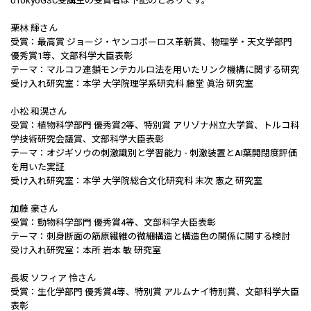
UTokyoGSC受講生の受賞者は下記のとおりです。
栗林 輝さん
受賞：最高賞 ジョージ・ヤンコポーロス革新賞、物理学・天文学部門
優秀賞1等、文部科学大臣表彰
テーマ：マルコフ連鎖モンテカルロ法を用いたリンク機構に関する研究
受け入れ研究室：本学 大学院理学系研究科 藤堂 眞治 研究室
小松 和滉さん
受賞：植物科学部門 優秀賞2等、特別賞 アリゾナ州立大学賞、トルコ科
学技術研究会議賞、文部科学大臣表彰
テーマ：オジギソウの刺激識別と学習能力 - 刺激装置とAI葉開閉度評価
を用いた実証
受け入れ研究室：本学 大学院総合文化研究科 末次 憲之 研究室
加藤 豪さん
受賞：動物科学部門 優秀賞4等、文部科学大臣表彰
テーマ：刺身断面の筋原繊維の微細構造と構造色の関係に関する検討
受け入れ研究室：本所 岩本 敏 研究室
長坂 ソフィア 怜さん
受賞：生化学部門 優秀賞4等、特別賞 アルムナイ特別賞、文部科学大臣
表彰