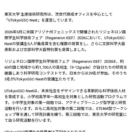
東京大学 生産技術研究所は、次世代育成オフィスを中心として
「UTokyoGSC-Next」を運営しています。
2026年5月に米国アリゾナ州フェニックスで開催されたリジェネロン国
際学生科学技術フェア（Regeneron ISEF）2026において、UTokyoGSC-
Nextの受講生5人が最高賞を含む複数の受賞をし、さらに文部科学大臣
表彰および文部科学大臣特別賞も受賞しました。
リジェネロン国際学生科学技術フェア（Regeneron ISEF）2026は、約
60の国と地域から約1,700人の高校生（9-12grade）が自分たちの研究を
披露しあう科学研究コンテストです。日本からは29名が参加。そのうち
5名がUTokyoGSC-Nextの受講生たちです。
UTokyoGSC-Nextは、未来社会をデザインできる革新的な科学技術人材
を育成する、小学校高学年～高校生を対象とした研究活動プログラムで
す。小中学生対象の第一段階では、アクティブラーニング型学習と研究
活動を行います。おもに高校生対象の第二段階では、STEAM型ワークシ
ョップ等を通して研究計画を練り、第三段階では、東京大学の研究室に
て自ら研究活動を行います。