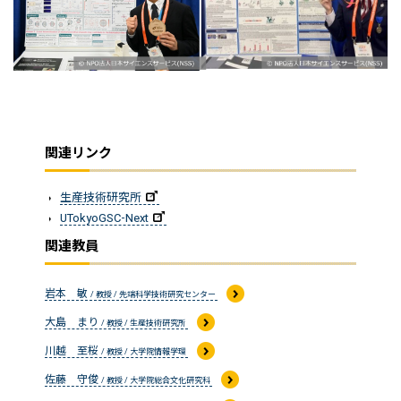
関連リンク
生産技術研究所
UTokyoGSC-Next
関連教員
岩本 敏
/ 教授 / 先端科学技術研究センター
大島 まり
/ 教授 / 生産技術研究所
川越 至桜
/ 教授 / 大学院情報学環
佐藤 守俊
/ 教授 / 大学院総合文化研究科