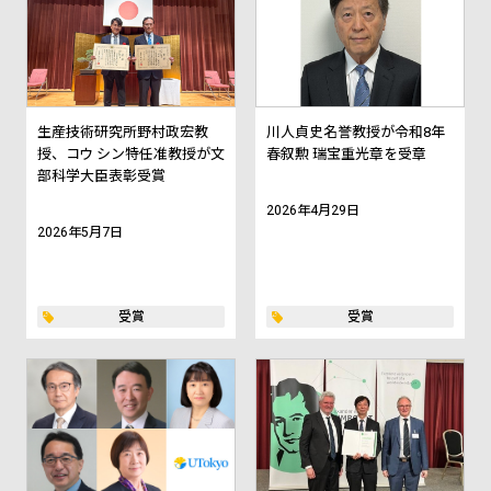
生産技術研究所野村政宏教
川人貞史名誉教授が令和8年
授、コウ シン特任准教授が文
春叙勲 瑞宝重光章を受章
部科学大臣表彰受賞
2026年4月29日
2026年5月7日
受賞
受賞