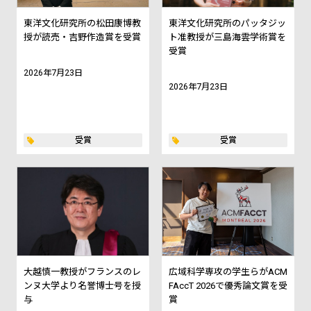
東洋文化研究所の松田康博教
東洋文化研究所のパッタジッ
授が読売・吉野作造賞を受賞
ト准教授が三島海雲学術賞を
受賞
2026年7月23日
2026年7月23日
受賞
受賞
大越慎一教授がフランスのレ
広域科学専攻の学生らがACM
ンヌ大学より名誉博士号を授
FAccT 2026で優秀論文賞を受
与
賞