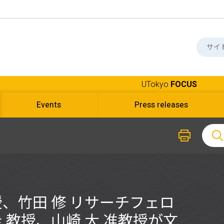
UTokyo
FOCUS
Events
Press releases
授、竹田 修 リサーチフェロ
圭 教授、山崎 大 准教授が文