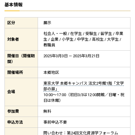
基本情報
区分
展示
社会人・一般 / 在学生 / 受験生 / 留学生 / 卒業
対象者
生 / 企業 / 小学生 / 中学生 / 高校生 / 大学生 /
教職員
開催日（開催期
2025年3月3日 — 2025年3月21日
間）
開催場所
本郷地区
東京大学 本郷キャンパス 法文2号館1階「文学
部の扉」
会場
10:00～17:00（初日3/3は12:00開館／日曜・祝
日は休館）
参加費
無料
申込方法
事前申込不要
問い合わせ：第24回文化資源学フォーラム