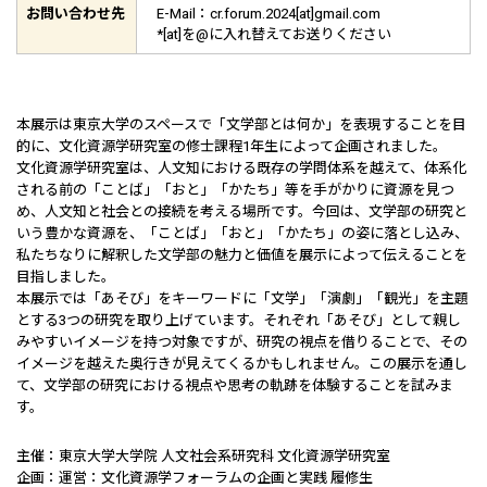
お問い合わせ先
E-Mail：cr.forum.2024[at]gmail.com
*[at]を@に入れ替えてお送りください
本展示は東京大学のスペースで「文学部とは何か」を表現することを目
的に、文化資源学研究室の修士課程1年生によって企画されました。
文化資源学研究室は、人文知における既存の学問体系を越えて、体系化
される前の「ことば」「おと」「かたち」等を手がかりに資源を見つ
め、人文知と社会との接続を考える場所です。今回は、文学部の研究と
いう豊かな資源を、「ことば」「おと」「かたち」の姿に落とし込み、
私たちなりに解釈した文学部の魅力と価値を展示によって伝えることを
目指しました。
本展示では「あそび」をキーワードに「文学」「演劇」「観光」を主題
とする3つの研究を取り上げています。それぞれ「あそび」として親し
みやすいイメージを持つ対象ですが、研究の視点を借りることで、その
イメージを越えた奥行きが見えてくるかもしれません。この展示を通し
て、文学部の研究における視点や思考の軌跡を体験することを試みま
す。
主催：東京大学大学院 人文社会系研究科 文化資源学研究室
企画：運営：文化資源学フォーラムの企画と実践 履修生