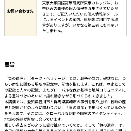
東京大学国際高等研究所東京カレッジは、お
申込みの皆様の個人情報を収集させていただ
お問い合わせ先
きます。ご記入いただいた個人情報はメール
によるイベントの案内、連絡等に利用する場
合がありますが、いかなる第三者にも開示い
たしません。
要旨
「負の遺産」（ダーク・ヘリテージ）とは、戦争や暴力、破壊など、つ
らい歴史に関わる場所や記念物、記憶を指します。これは、歴史として
の記録と人々の記憶、またグローバルな保存基準と地域コミュニティに
よる意味づけのあいだで揺れ動きながら形づくられてきました。
本講演では、愛知県豊川市と群馬県高崎市の事例を取り上げ、戦時の歴
史と記憶がどのように関わり合い、「負の遺産」を形づくっているのか
を考えます。そこには、グローバルな規範や国家のアイデンティティ、
地域の感覚が影響し合っています。
難しい過去をどのように受け継いでいくのか。そして「負の遺産」は、