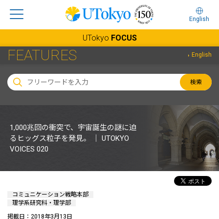
English
UTokyo
FOCUS
FEATURES
English
検索
1,000兆回の衝突で、宇宙誕生の謎に迫
るヒッグス粒子を発見。 ｜ UTOKYO
VOICES 020
コミュニケーション戦略本部
理学系研究科・理学部
掲載日：2018年3月13日