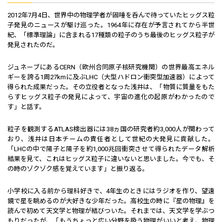
2012年7月4日、世界中の物理学者が固唾を呑んで待っていたヒッグス粒
子発見のニュースが駆け巡った。1964年に存在が予言されてから半世
紀、「標準理論」に含まれる17種類の粒子のうち最後のヒッグス粒子が
発見されたのだ。
ジュネーブにあるCERN（欧州合同原子核研究機関）の世界最高エネル
ギーを誇る1周27kmに及ぶLHC（大型ハドロン衝突型加速器）によって
得られた成果だった。その立役者となった浅井は、「物質に質量をもた
らすヒッグス粒子の発見によって、宇宙の進化の起原がわかったので
す」と話す。
粒子を観測するATLAS検出器には38ヵ国の研究者約3,000人が関わって
おり、浅井は日本チームの責任者として世紀の大発見に貢献した。
「LHCの中で陽子と陽子を約1,000兆回衝突させて得られたデータ解析
結果を見て、これはヒッグス粒子に違いないと思いました。今でも、そ
の時のゾクゾク感を覚えています」と振り返る。
小学校に入る前から理科好きで、4年生のときにはラジオを作り、望遠
鏡で星を眺めるのが大好きな少年だった。高校生の時に『星の物理』を
読んで初めて天文学と物理が結びついた。それまでは、天文学を学ぶつ
もりだったが、「もうちょっと広い分野を扱う物理がいいと考え、物理