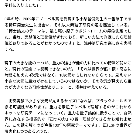
学科に入りました」。
3年の時、2002年にノーベル賞を受賞する小柴昌俊先生の一番弟子であ
る折戸周治先生に出会い、それ以来素粒子研究の道を邁進している。
「博士論文のテーマは、最も軽い原子のポジトロニムの寿命測定でし
た。当時、実験値と理論値がずれており、新しい方法で測定したら理論
値どおりであることがわかったのです」と、浅井は研究の楽しさを実感
する。
現下の大きな謎の一つが、重力の強さが他の力に比べて40桁ほど弱いこ
と。現代の理論では説明できないのだ。「それは世界が縦・横・高さに
時間を加えた4次元ではなく、10次元かもしれないからです。見えない
小さな次元に重力が存在しているのではないか。その次元が見えたら重
力が大きくなる可能性があります」と、浅井は考えている。
「衝突実験で小さな次元が見えるサイズになれば、ブラックホールので
きる可能性があります。重力を素粒子レベルで理解するのがこれから
ホットな研究テーマになっていく。重力を量子論的に扱うことで、自然
界に存在する根源的な『四つの力』の統一理論ができるかも知れませ
ん。この謎を解くのが今後100年の研究テーマです」。正にSFの世界が
現実化しつつあるようだ。