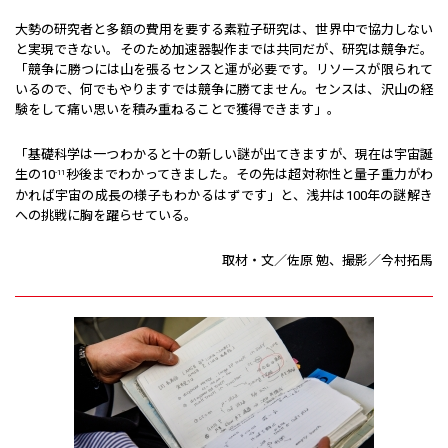
大勢の研究者と多額の費用を要する素粒子研究は、世界中で協力しない
と実現できない。そのため加速器製作までは共同だが、研究は競争だ。
「競争に勝つには山を張るセンスと運が必要です。リソースが限られて
いるので、何でもやりますでは競争に勝てません。センスは、沢山の経
験をして痛い思いを積み重ねることで獲得できます」。
「基礎科学は一つわかると十の新しい謎が出てきますが、現在は宇宙誕
生の10
秒後までわかってきました。その先は超対称性と量子重力がわ
-11
かれば宇宙の成長の様子もわかるはずです」と、浅井は100年の謎解き
への挑戦に胸を躍らせている。
取材・文／佐原 勉、撮影／今村拓馬