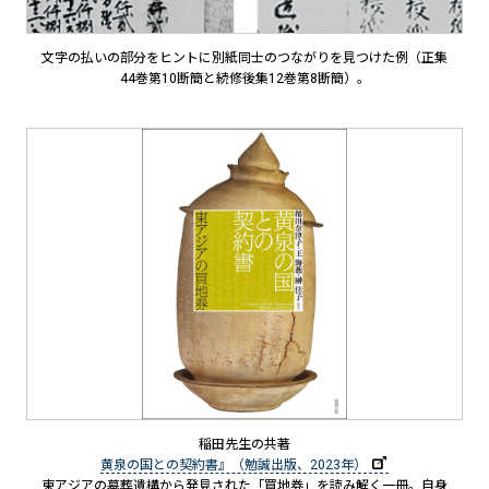
文字の払いの部分をヒントに別紙同士のつながりを見つけた例（正集
44巻第10断簡と続修後集12巻第8断簡）。
稲田先生の共著
黄泉の国との契約書』（勉誠出版、2023年）
東アジアの墓葬遺構から発見された「買地券」を読み解く一冊。自身