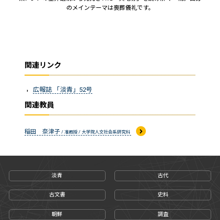
のメインテーマは喪葬儀礼です。
関連リンク
広報誌 「淡青」52号
関連教員
稲田 奈津子
/ 准教授 / 大学院人文社会系研究科
淡青
古代
古文書
史料
朝鮮
調査