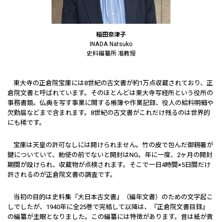
稲田奈津子
INADA Natsuko
史料編纂所 准教授
東大寺の正倉院宝庫には8世紀の古文書が約1万点収蔵されており、正
倉院文書と呼ばれています。そのほとんどは東大寺写経所という役所の
事務書類。仏典を写す事業に関する帳簿や作業記録、役人の給料明細や
欠勤届などまで含まれます。8世紀の古文書がこれだけ残るのは世界的
にも稀です。
宝庫は天皇の許可なしには開けられません。竹の皮で包んだ御親署が
鍵についていて、勅使の前でないと開封はNG。年に一度、2ヶ月の開封
期間が設けられ、収蔵物が点検されます。そこで一日4時間×5日間だけ
許されるのが正倉院文書の調査です。
当初の目的は史料集『大日本古文書』（編年文書）のための文字起こ
しでしたが、1940年に全25巻で完結して以降は、『正倉院文書目録』
の編纂が主眼となりました。この編纂には特徴があります。昔は紙が貴