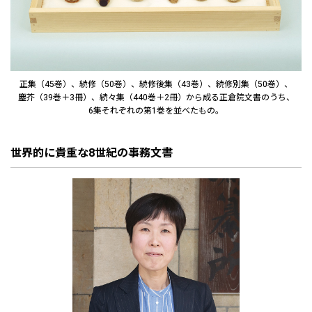
正集（45巻）、続修（50巻）、続修後集（43巻）、続修別集（50巻）、
塵芥（39巻＋3冊）、続々集（440巻＋2冊）から成る正倉院文書のうち、
6集それぞれの第1巻を並べたもの。
世界的に貴重な8世紀の事務文書