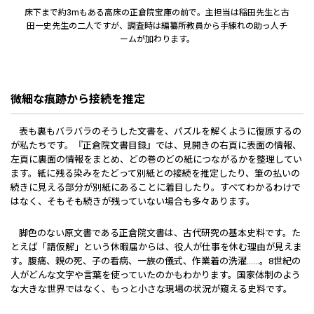
床下まで約3mもある高床の正倉院宝庫の前で。主担当は稲田先生と古
田一史先生の二人ですが、調査時は編纂所教員から手練れの助っ人チ
ームが加わります。
微細な痕跡から接続を推定
表も裏もバラバラのそうした文書を、パズルを解くように復原するの
が私たちです。『正倉院文書目録』では、見開きの右頁に表面の情報、
左頁に裏面の情報をまとめ、どの巻のどの紙につながるかを整理してい
ます。紙に残る染みをたどって別紙との接続を推定したり、筆の払いの
続きに見える部分が別紙にあることに着目したり。すべてわかるわけで
はなく、そもそも続きが残っていない場合も多々あります。
脚色のない原文書である正倉院文書は、古代研究の基本史料です。た
とえば「請仮解」という休暇届からは、役人が仕事を休む理由が見えま
す。腹痛、親の死、子の看病、一族の儀式、作業着の洗濯……。8世紀の
人がどんな文字や言葉を使っていたのかもわかります。国家体制のよう
な大きな世界ではなく、もっと小さな現場の状況が窺える史料です。