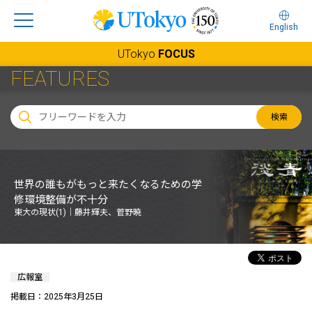
English
UTokyo
FOCUS
FEATURES
検索
世界の誰もがもっと来たくなるための学
修環境整備が不十分
東大の現状(1)｜藤井輝夫、菅野暁
広報室
掲載日：2025年3月25日