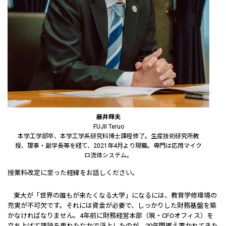
藤井輝夫
FUJII Teruo
本学工学部卒、本学工学系研究科博士課程修了。生産技術研究所教
授、理事・副学長等を経て、2021年4月より現職。専門は応用マイク
ロ流体システム。
――授業料改定に至った経緯をお話しください。
東大が「世界の誰もが来たくなる大学」になるには、教育学修環境の
充実が不可欠です。それには資金が必要で、しっかりした財務基盤を築
かなければなりません。4年前に財務経営本部（現・CFOオフィス）を
立ち上げて議論を重ねたなかで浮上したのが、20年間据え置かれてきた