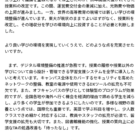
授業料の改定です。この間、運営費交付金の漸減に加え、光熱費や物価
の上昇が進みました。一方、世界の高等教育の現場では新しい学びの環
境整備が進んでいます。東大が現状のままでよいはずがなく、授業料を
改定し、その増収分を学びの環境向上に投資することが必要と判断しま
した。
――より良い学びの環境を実現していくうえで、どのような点を充実させた
いですか。
まず、デジタル環境整備の推進が急務です。授業の履修や授業以外の
学びについて自ら設計・管理できる学習支援システムを全学に導入した
いと考えています。キャンパス全体をカバーするセキュリティを高めた
ネットワークの整備、教室の電源や使用できるDXツールの拡充も不可
欠です。また、オフキャンパスの学びとして体験型のプログラムが効果
的ですが、全国各地や海外へ行く機会を経済的理由で諦める学生を減ら
し、より多くの学生が参加できるようにしたいのです。多様な視野の涵
養という点では、国際化も重要です。英語で学ぶ科目を増やし、少人数
クラスできめ細かく対応するには、教員やスタッフの拡充が必須で、留
学支援の拡充も大切です。また、図書館機能の強化、授業の質向上に必
須なTAの処遇改善も「待ったなし」です。