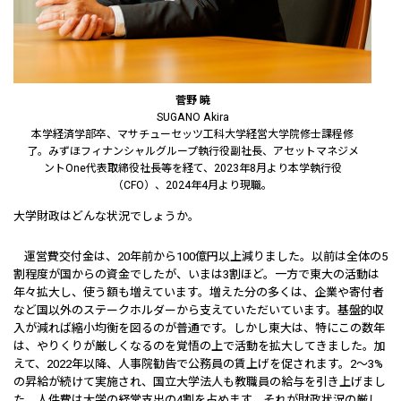
菅野 暁
SUGANO Akira
本学経済学部卒、マサチューセッツ工科大学経営大学院修士課程修
了。みずほフィナンシャルグループ執行役副社長、アセットマネジメ
ントOne代表取締役社長等を経て、2023年8月より本学執行役
（CFO）、2024年4月より現職。
――大学財政はどんな状況でしょうか。
運営費交付金は、20年前から100億円以上減りました。以前は全体の5
割程度が国からの資金でしたが、いまは3割ほど。一方で東大の活動は
年々拡大し、使う額も増えています。増えた分の多くは、企業や寄付者
など国以外のステークホルダーから支えていただいています。基盤的収
入が減れば縮小均衡を図るのが普通です。しかし東大は、特にこの数年
は、やりくりが厳しくなるのを覚悟の上で活動を拡大してきました。加
えて、2022年以降、人事院勧告で公務員の賃上げを促されます。2～3%
の昇給が続けて実施され、国立大学法人も教職員の給与を引き上げまし
た。人件費は大学の経常支出の4割を占めます。それが財政状況の厳し