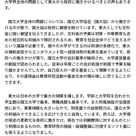
――大学界全体の問題として東大から政府に働きかけるべきとの声もありま
す。
国立大学全体の問題については、国立大学協会（国大協）から働きか
けるのが筋で、国大協は政府に要請を続けています。東大としても文科
省に強い要望を伝えてきましたが、文科省の予算は初等・中等教育も含
めた総合的な枠組みで検討されるため、教育を社会全体でどう支えるか
という議論が必要です。個々の大学ができるのは財源の多様化で、東大
は補助金型からエンダウメント型へ経営体制の転換を進めています。政
府への働きかけが実り、国立大学の会計基準が緩和され、大学運営基金
の創設が認められました。従来は年度ごとの会計処理が前提で予算を繰
り越せませんでしたが、自己収入の一部を基金として積算できるように
なり、その運用益は教育研究活動や基金元本の積み増しに充てることが
できます。
東大は日本の大学で最大の規模を擁します。学部と大学院を合わせた
学生数は国立大学で最多、教職員数も最多です。また附属施設が全国各
地にあり、事業規模も大きいなかで、財政面での自助努力は、国立大学
の枠組みでできることを広げてきたと自負しています。例えば、大学債
の使途の柔軟化を政府に働きかけ、現在では初期費用に対するものとい
う制限はあるものの、教育研究の施設・設備整備に付随するソフト面に
も使えるようになりました。