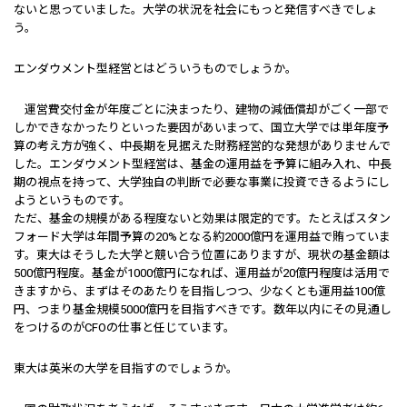
ないと思っていました。大学の状況を社会にもっと発信すべきでしょ
う。
――エンダウメント型経営とはどういうものでしょうか。
運営費交付金が年度ごとに決まったり、建物の減価償却がごく一部で
しかできなかったりといった要因があいまって、国立大学では単年度予
算の考え方が強く、中長期を見据えた財務経営的な発想がありませんで
した。エンダウメント型経営は、基金の運用益を予算に組み入れ、中長
期の視点を持って、大学独自の判断で必要な事業に投資できるようにし
ようというものです。
ただ、基金の規模がある程度ないと効果は限定的です。たとえばスタン
フォード大学は年間予算の20%となる約2000億円を運用益で賄っていま
す。東大はそうした大学と競い合う位置にありますが、現状の基金額は
500億円程度。基金が1000億円になれば、運用益が20億円程度は活用で
きますから、まずはそのあたりを目指しつつ、少なくとも運用益100億
円、つまり基金規模5000億円を目指すべきです。数年以内にその見通し
をつけるのがCFOの仕事と任じています。
――東大は英米の大学を目指すのでしょうか。