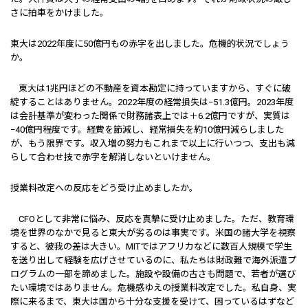
さに拍車をかけました。
――東大は2022年度に50億円もの赤字を出しました。危機的状況でしょう
か。
東大は1兆円ほどの不動産を資本勘定に持っていますから、すぐに破
綻することはありません。2022年度の経常損失は−51.3億円。2023年度
は会計基準が変わった関係で財務諸表上では＋6.2億円ですが、実質は
−40億円程度です。経費を節減し、経常損失を約10億円減らしました
が、もう限界です。収入増の努力もこれまで以上に行いつつ、支出も減
らして合わせ技で赤字を解消しないといけません。
――授業料改定への反応をどう受け止めましたか。
CFOとして非常に悩み、反応を真摯に受け止めました。ただ、教育環
境を世界のなかで見ると東大が劣るのは事実です。米国の諸大学を視察
すると、彼我の差は大きい。MITではアフリカなどに数百人規模で学生
を送り出して経験を広げさせているのに、私たちは財政難で海外派遣プ
ログラムの一部を諦めました。施設や設備の古さも問題で、若者が選び
たい環境ではありません。危機感ゆえの授業料改定でした。私自身、実
際に来るまで、東大は国から十分な支援を受けて、困っているはずなど