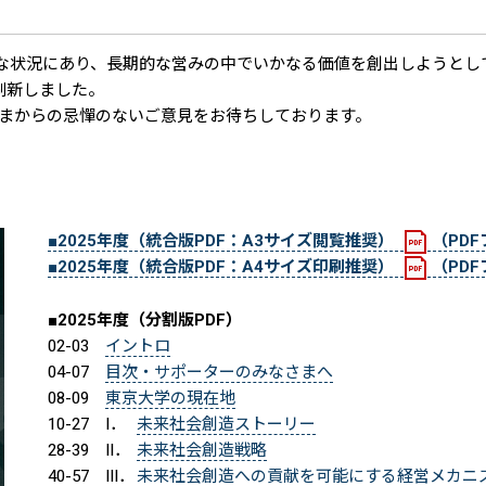
ような状況にあり、長期的な営みの中でいかなる価値を創出しようと
刷新しました。
まからの忌憚のないご意見をお待ちしております。
■2025年度（統合版PDF：A3サイズ閲覧推奨）
（PDF
■2025年度（統合版PDF：A4サイズ印刷推奨）
（PDF
■2025年度（分割版PDF）
02-03
イントロ
04-07
目次・サポーターのみなさまへ
08-09
東京大学の現在地
10-27
I．
未来社会創造ストーリー
28-39
II．
未来社会創造戦略
40-57
III．
未来社会創造への貢献を可能にする経営メカニ