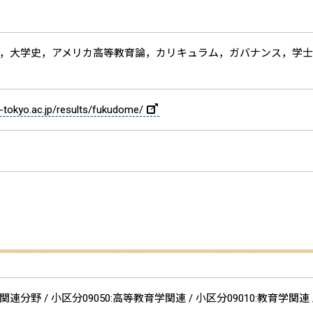
，大学史，アメリカ高等教育論，カリキュラム，ガバナンス，学
u-tokyo.ac.jp/results/fukudome/
分野 / 小区分09050:高等教育学関連 / 小区分09010:教育学関連 /