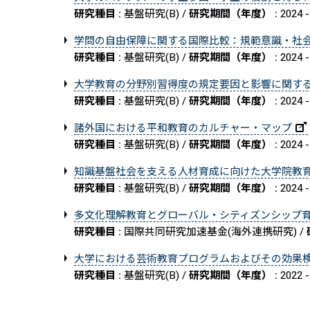
研究種目 :
基盤研究(B) /
研究期間（年度） :
2024 -
学問の自由保障に関する国際比較：規範意識・社
研究種目 :
基盤研究(B) /
研究期間（年度） :
2024 -
大学教育の分野別習得度の規定要因と影響に関す
研究種目 :
基盤研究(B) /
研究期間（年度） :
2024 -
諸外国における平和教育のカルチャー・マップ
研究種目 :
基盤研究(B) /
研究期間（年度） :
2024 -
知識基盤社会を支える人材育成に向けた大学院教
研究種目 :
基盤研究(B) /
研究期間（年度） :
2024 -
多文化理解教育とグローバル・シティズンシップ
研究種目 :
国際共同研究加速基金(海外連携研究) /
大学における芸術教育プログラムおよびその効果
研究種目 :
基盤研究(B) /
研究期間（年度） :
2022 -