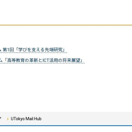
ウム 第1回「学びを支える先端研究」
ジウム「高等教育の革新とICT活用の将来展望」
ア
UTokyo Mail Hub