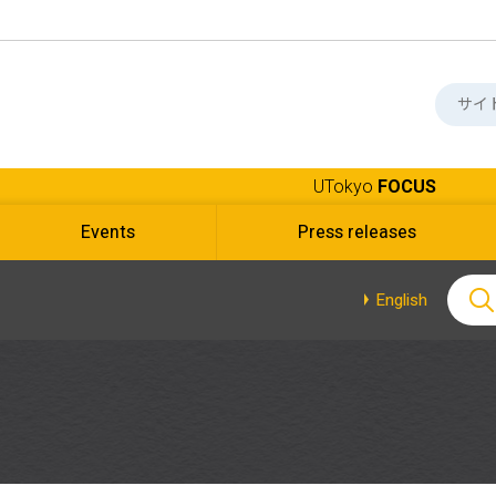
UTokyo
FOCUS
Events
Press releases
English