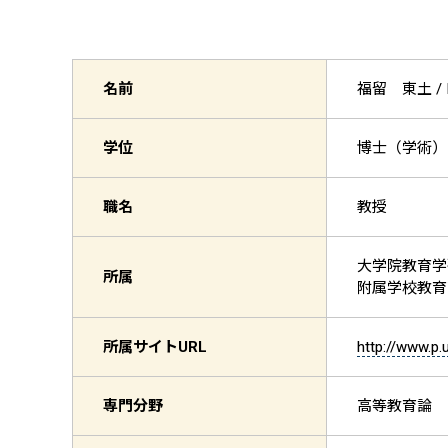
名前
福留 東土 /
学位
博士（学術）
職名
教授
大学院教育学
所属
附属学校教育
所属サイト
URL
http://www.p.u
専門分野
高等教育論