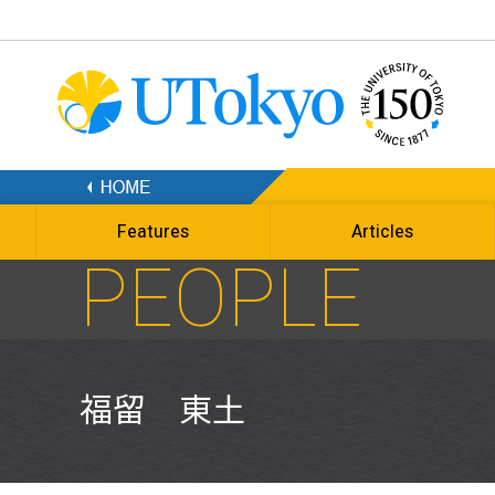
Features
Articles
PEOPLE
福留 東土