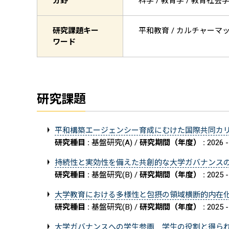
分野
科学 / 教育学 / 教育社会
研究課題キー
平和教育 / カルチャーマップ
ワード
研究課題
平和構築エージェンシー育成にむけた国際共同カ
研究種目 :
基盤研究(A) /
研究期間（年度） :
2026 -
持続性と実効性を備えた共創的な大学ガバナンス
研究種目 :
基盤研究(B) /
研究期間（年度） :
2025 -
大学教育における多様性と包摂の領域横断的内在
研究種目 :
基盤研究(B) /
研究期間（年度） :
2025 -
大学ガバナンスへの学生参画 学生の役割と得ら