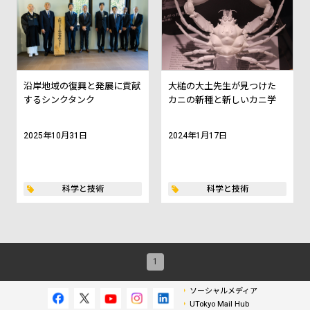
沿岸地域の復興と発展に貢献
大槌の大土先生が見つけた
するシンクタンク
カニの新種と新しいカニ学
2025年10月31日
2024年1月17日
科学と技術
科学と技術
1
ソーシャルメディア
UTokyo Mail Hub