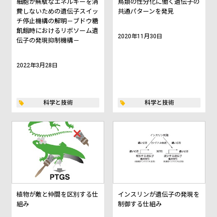
細胞が無駄なエネルギーを消
鳥類の性分化に働く遺伝子の
費しないための遺伝子スイッ
共通パターンを発見
チ停止機構の解明－ブドウ糖
飢餓時におけるリボソーム遺
2020年11月30日
伝子の発現抑制機構－
2022年3月28日
科学と技術
科学と技術
植物が敵と仲間を区別する仕
インスリンが遺伝子の発現を
組み
制御する仕組み