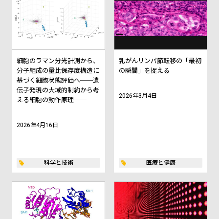
細胞のラマン分光計測から、
乳がんリンパ節転移の「最初
分子組成の量比保存度構造に
の瞬間」を捉える
基づく細胞状態評価へ──遺
伝子発現の大域的制約から考
2026年3月4日
える細胞の動作原理──
2026年4月16日
科学と技術
医療と健康