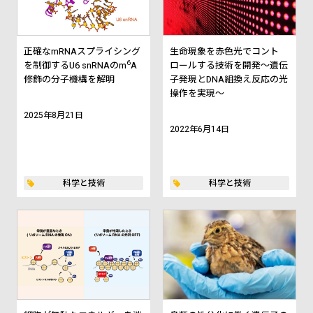
正確なmRNAスプライシング
生命現象を赤色光でコント
6
を制御するU6 snRNAのm
A
ロールする技術を開発～遺伝
修飾の分子機構を解明
子発現とDNA組換え反応の光
操作を実現～
2025年8月21日
2022年6月14日
科学と技術
科学と技術