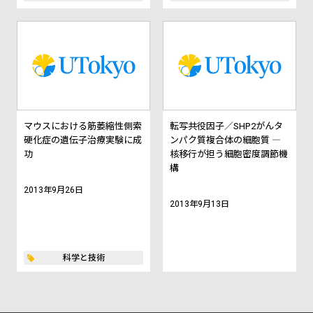
マウスにおける筋萎縮性側索
転写共役因子／SHP2がんタ
硬化症の遺伝子治療実験に成
ンパク質複合体の細胞質 ―
功
核移行が担う細胞密度調節機
構
2013年9月26日
2013年9月13日
科学と技術