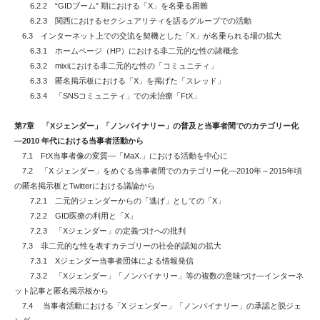
6.2.2 “GIDブーム” 期における「X」を名乗る困難
6.2.3 関西におけるセクシュアリティを語るグループでの活動
6.3 インターネット上での交流を契機とした「X」が名乗られる場の拡大
6.3.1 ホームページ（HP）における非二元的な性の諸概念
6.3.2 mixiにおける非二元的な性の「コミュニティ」
6.3.3 匿名掲示板における「X」を掲げた「スレッド」
6.3.4 「SNSコミュニティ」での未治療「FtX」
第7章 「Xジェンダー」「ノンバイナリー」の普及と当事者間でのカテゴリー化
―2010 年代における当事者活動から
7.1 FtX当事者像の変質―「MaX.」における活動を中心に
7.2 「X ジェンダー」をめぐる当事者間でのカテゴリー化―2010年～2015年頃
の匿名掲示板とTwitterにおける議論から
7.2.1 二元的ジェンダーからの「逃げ」としての「X」
7.2.2 GID医療の利用と「X」
7.2.3 「Xジェンダー」の定義づけへの批判
7.3 非二元的な性を表すカテゴリーの社会的認知の拡大
7.3.1 Xジェンダー当事者団体による情報発信
7.3.2 「Xジェンダー」「ノンバイナリー」等の複数の意味づけ―インターネ
ット記事と匿名掲示板から
7.4 当事者活動における「X ジェンダー」「ノンバイナリー」の承認と脱ジェ