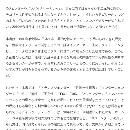
Xジェンダーやノンバイナリーといった、男女に当てはまらない非二元的な性のカ
テゴリーは近年知られるようになってきた。しかし、こうしたカテゴリーがいつど
のように用いられてきたのかを辿ろうとすると、とくにノンバイナリーが知られて
いく2010年代後半よりも前のことは、意外なほど情報が少ないと気づくだろう。
本書は、1990年代以降の日本で非二元的な性のカテゴリーが用いられてきた歴史
を、性的マイノリティに関するミニコミ誌やインターネット上のテクスト、インタ
ビューデータなどさまざまなテクストに基づいて明らかにした研究である。このと
き必要だったのは、性別二元論やさまざまな規範との関係で非二元的な性を判断す
るふるまいの一歩手前で、それぞれのカテゴリーがどのように用いられ、それによ
って人びとが何をおこなっているのかをその文脈とともに丁寧に記述していくこと
だ。
したがって本書では、「トランスジェンダー」「性同一性障害」「インタージェン
ダー」「中性」「無性」「不定性」「FtX」「MtX」「Xジェンダー」「ノンバイナ
リー」などの様々な概念や、それらが用いられていた居場所をたどっていくが、そ
の歴史はある概念から別の概念へのわかりやすい変遷ではない。たとえば現在忘れ
られている「インタージェンダー」は、90年代末に一時期用いられたのち、ホーム
ページや匿名掲示板で別の意味づけのもとで登場するし、「Xジェンダー」の用い
られ方は、同じ語でもそれぞれの場によって異なっている。文脈が引き継がれてい