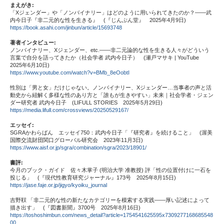
まえがき:
「Xジェンダー」や「ノンバイナリー」はどのように用いられてきたのか？――武
内今日子『非二元的な性を生きる』 (『じんぶん堂』 2025年4月9日)
https://book.asahi.com/jinbun/article/15693748
著者インタビュー:
ノンバイナリー、Xジェンダー、etc.——非二元論的な性を生きる人々がどういう
言葉で自分を語ってきたか（社会学者 武内今日子） (瀬戸マサキ | YouTube
2025年6月10日)
https://www.youtube.com/watch?v=BMb_8eOobtI
性別は「男と女」だけじゃない。ノンバイナリー、Xジェンダー…当事者の声と活
動史から紐解く多様な性のあり方と「誰もが生きやすい」未来｜社会学者・ジェン
ダー研究者 武内今日子 (LIFULL STORIES 2025年5月29日)
https://media.lifull.com/crossviews/20250529167/
エッセイ:
SGRAかわらばん エッセイ750：武内今日子「『研究者』を続けること」 (渥美
国際交流財団関口グローバル研究会 2023年11月3日)
https://www.aisf.or.jp/sgra/combination/sgra/2023/18901/
書評:
今月のブック・ガイド 佐々木掌子 (明治大学 准教授) 評「性の位置付けに一石を
投じる」 (『現代性教育研究ジャーナル』173号 2025年8月15日)
https://jase.faje.or.jp/jigyo/kyoiku_journal
吉野靫 「非二元的な性の新たなカテゴリーを模索する実践――厚い記述によって
描き出す」 (『図書新聞』3700号 2025年8月16日)
https://toshoshimbun.com/news_detail?article=1754541625595x7309277168685548
00