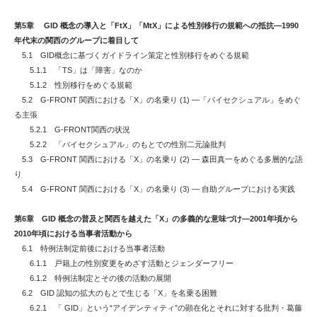
第5章 GID 概念の導入と「FtX」「MtX」による性別移行の規範への抵抗―1990
年代末の関西のグループに着目して
5.1 GID概念に基づくガイドライン策定と性別移行をめぐる規範
5.1.1 「TS」は「障害」なのか
5.1.2 性別移行をめぐる規範
5.2 G-FRONT 関西における「X」の名乗り (1) ―「バイセクシュアル」をめぐ
る主張
5.2.1 G-FRONT関西の状況
5.2.2 「バイセクシュアル」のもとでの性別二元論批判
5.3 G-FRONT 関西における「X」の名乗り (2) ― 森田真一をめぐる多層的な語
り
5.4 G-FRONT 関西における「X」の名乗り (3) ― 自助グループにおける実践
第6章 GID 概念の普及と関西を越えた「X」の多義的な意味づけ―2001年頃から
2010年頃における当事者活動から
6.1 特例法制定前後における当事者活動
6.1.1 戸籍上の性別変更をめざす活動とジェンダーフリー
6.1.2 特例法制定とその後の活動の展開
6.2 GID 認知の拡大のもとで生じる「X」を名乗る困難
6.2.1 「 GID」という“アイデンティティ”の顕在化とそれに対する批判・葛藤