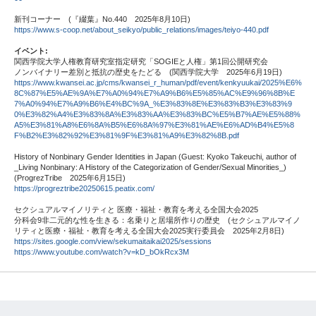
新刊コーナー (『綴葉』No.440 2025年8月10日)
https://www.s-coop.net/about_seikyo/public_relations/images/teiyo-440.pdf
イベント:
関西学院大学人権教育研究室指定研究「SOGIEと人権」第1回公開研究会
ノンバイナリー差別と抵抗の歴史をたどる (関西学院大学 2025年6月19日)
https://www.kwansei.ac.jp/cms/kwansei_r_human/pdf/event/kenkyuukai/2025%E6%
8C%87%E5%AE%9A%E7%A0%94%E7%A9%B6%E5%85%AC%E9%96%8B%E
7%A0%94%E7%A9%B6%E4%BC%9A_%E3%83%8E%E3%83%B3%E3%83%9
0%E3%82%A4%E3%83%8A%E3%83%AA%E3%83%BC%E5%B7%AE%E5%88%
A5%E3%81%A8%E6%8A%B5%E6%8A%97%E3%81%AE%E6%AD%B4%E5%8
F%B2%E3%82%92%E3%81%9F%E3%81%A9%E3%82%8B.pdf
History of Nonbinary Gender Identities in Japan (Guest: Kyoko Takeuchi, author of
_Living Nonbinary: A History of the Categorization of Gender/Sexual Minorities_)
(ProgrezTribe 2025年6月15日)
https://progreztribe20250615.peatix.com/
セクシュアルマイノリティと 医療・福祉・教育を考える全国大会2025
分科会9非二元的な性を生きる：名乗りと居場所作りの歴史 (セクシュアルマイノ
リティと医療・福祉・教育を考える全国大会2025実行委員会 2025年2月8日)
https://sites.google.com/view/sekumaitaikai2025/sessions
https://www.youtube.com/watch?v=kD_bOkRcx3M