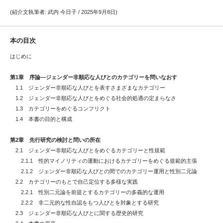
(紹介文執筆者: 武内 今日子 / 2025年9月8日)
本の目次
はじめに
第1章 序論―ジェンダー非順応な人びとのカテゴリーを問いなおす
1.1 ジェンダー非順応な人びとを表すさまざまなカテゴリー
1.2 ジェンダー非順応な人びとをめぐる社会的処遇の定まらなさ
1.3 カテゴリーをめぐるコンフリクト
1.4 本書の目的と構成
第2章 先行研究の検討と問いの所在
2.1 ジェンダー非順応な人びとをめぐるカテゴリーと性規範
2.1.1 性的マイノリティの運動におけるカテゴリーをめぐる規範的主張
2.1.2 ジェンダー非順応な人びとの間でのカテゴリー運用と性別二元論
2.2 カテゴリーのもとで自己定位する多様な実践
2.2.1 性別二元論を前提とするカテゴリーの多義的な運用
2.2.2 非二元的な性自認をもつ人びとを対象とする研究
2.3 ジェンダー非順応な人びとに関する歴史的研究