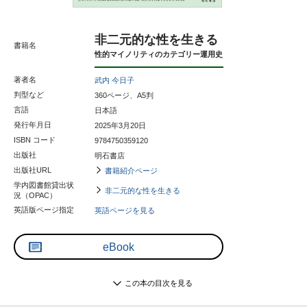
非二元的な性を生きる
書籍名
性的マイノリティのカテゴリー運用史
著者名
武内 今日子
判型など
360ページ、A5判
言語
日本語
発行年月日
2025年3月20日
ISBN コード
9784750359120
出版社
明石書店
出版社URL
書籍紹介ページ
学内図書館貸出状
非二元的な性を生きる
況（OPAC）
英語版ページ指定
英語ページを見る
eBook
この本の目次を見る