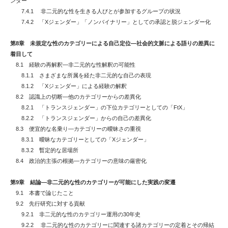
ンダー
7.4.1 非二元的な性を生きる人びとが参加するグループの状況
7.4.2 「Xジェンダー」「ノンバイナリー」としての承認と脱ジェンダー化
第8章 未規定な性のカテゴリーによる自己定位―社会的文脈による語りの差異に
着目して
8.1 経験の再解釈―非二元的な性解釈の可能性
8.1.1 さまざまな所属を経た非二元的な自己の表現
8.1.2 「Xジェンダー」による経験の解釈
8.2 認識上の切断―他のカテゴリーからの差異化
8.2.1 「トランスジェンダー」の下位カテゴリーとしての「FtX」
8.2.2 「トランスジェンダー」からの自己の差異化
8.3 便宜的な名乗り―カテゴリーの曖昧さの重視
8.3.1 曖昧なカテゴリーとしての「Xジェンダー」
8.3.2 暫定的な居場所
8.4 政治的主張の根拠―カテゴリーの意味の厳密化
第9章 結論―非二元的な性のカテゴリーが可能にした実践の変遷
9.1 本書で論じたこと
9.2 先行研究に対する貢献
9.2.1 非二元的な性のカテゴリー運用の30年史
9.2.2 非二元的な性のカテゴリーに関連する諸カテゴリーの定着とその帰結