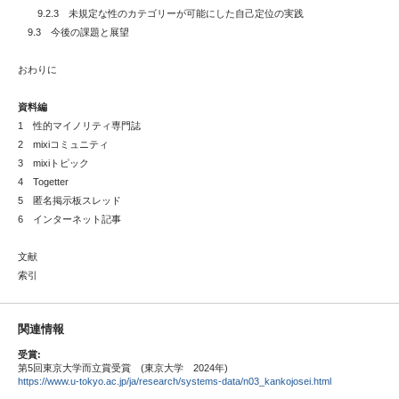
9.2.3 未規定な性のカテゴリーが可能にした自己定位の実践
9.3 今後の課題と展望
おわりに
資料編
1 性的マイノリティ専門誌
2 mixiコミュニティ
3 mixiトピック
4 Togetter
5 匿名掲示板スレッド
6 インターネット記事
文献
索引
関連情報
受賞:
第5回東京大学而立賞受賞 (東京大学 2024年)
https://www.u-tokyo.ac.jp/ja/research/systems-data/n03_kankojosei.html