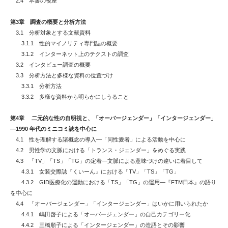
2.4 本書の視座
第3章 調査の概要と分析方法
3.1 分析対象とする文献資料
3.1.1 性的マイノリティ専門誌の概要
3.1.2 インターネット上のテクストの調査
3.2 インタビュー調査の概要
3.3 分析方法と多様な資料の位置づけ
3.3.1 分析方法
3.3.2 多様な資料から明らかにしうること
第4章 二元的な性の自明視と、「オーバージェンダー」「インタージェンダー」
―1990 年代のミニコミ誌を中心に
4.1 性を理解する諸概念の導入―「同性愛者」による活動を中心に
4.2 男性学の文脈における「トランス・ジェンダー」をめぐる実践
4.3 「TV」「TS」「TG」の定着―文脈による意味づけの違いに着目して
4.3.1 女装交際誌『くいーん』における「TV」「TS」「TG」
4.3.2 GID医療化の運動における「TS」「TG」の運用―『FTM日本』の語り
を中心に
4.4 「オーバージェンダー」「インタージェンダー」はいかに用いられたか
4.4.1 嶋田啓子による「オーバージェンダー」の自己カテゴリー化
4.4.2 三橋順子による「インタージェンダー」の造語とその影響