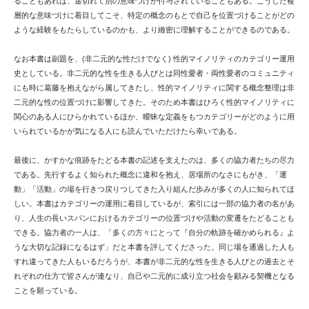
ることもあれば、途切れて別の意味づけが付与されていることもある。こうした複
層的な意味づけに着目してこそ、特定の概念のもとで自己を位置づけることがどの
ような経験をもたらしているのかも、より緻密に理解することができるのである。
なお本書は副題を、(非二元的な性だけでなく) 性的マイノリティのカテゴリー運用
史としている。非二元的な性を生きる人びとは同性愛者・両性愛者のコミュニティ
にも時に葛藤を抱えながら属してきたし、性的マイノリティに関する概念整理は非
二元的な性の位置づけに影響してきた。そのため本書はひろく性的マイノリティに
関心のある人にひらかれているほか、曖昧な定義をもつカテゴリーがどのように用
いられているかが気になる人にも読んでいただけたら幸いである。
最後に、かすかな痕跡をたどる本書の記述を支えたのは、多くの協力者たちの尽力
である。先行するよく知られた概念に違和を抱え、居場所のなさにもがき、「運
動」「活動」の場を行きつ戻りつしてきた入り組んだ歩みが多くの人に知られてほ
しい。本書はカテゴリーの運用に着目しているが、索引には一部の協力者の名があ
り、人生の長いスパンにおけるカテゴリーの位置づけや活動の変遷をたどることも
できる。協力者の一人は、「多くの方々にとって『自分の軌跡を確かめられる』よ
うな大切な記録になるはず」だと本書を評してくださった。同じ場を通過した人も
すれ違ってきた人もいるだろうが、本書が非二元的な性を生きる人びとの過去とそ
れぞれの仕方で皆さんが連なり、自己や二元的に成り立つ社会を顧みる契機となる
ことを願っている。