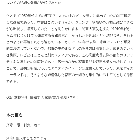
ついての詳細な分析が必須であった。
たとえば1950年代までの東京で、人々のまなざしを強力に集めていたのは百貨店
と映画館であった。本書はこのいずれもが、ジェンダーや階級の分割と結びつきな
がら出現し、増殖していたことを明らかにする。関東大震災を挟んで1910年代か
ら20年代にかけて大発展する帝都東京が、そうした分割線とどう結びつき、それを
どのように再編したかも論じている。さらに1960年代以降、家庭にテレビが爆発
的に浸透していくなかで、都市の中のまなざしのあり方は激変した。家庭のテレビ
は街頭テレビとはほとんど別のメディアである。この高度成長以降の都市のリアリ
ティを先導したのは広告であり、広告のなかの家電製品や都市風景を分析していく
ことで、当初は明確だったモダニティのイメージは虚構化していった。東京ディズ
ニーランドは、そのような虚構化した都市の仕組みを集中的に示す空間として考察
できる。
(紹介文執筆者: 情報学環 教授 吉見 俊哉 / 2018)
本の目次
序章 眼・群集・都市
第I部 拡大するモダニティ