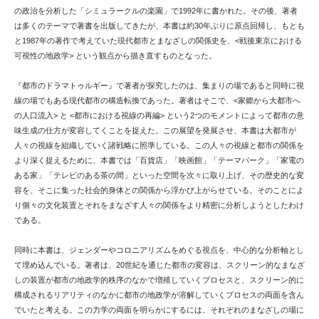
の政治を分析した「シミュラークルの楽園」で1992年に書かれた。その後、著者
は多くのテーマで著書を出版してきたが、本書は約30年ぶりに原点回帰し、もとも
と1987年の著作で考えていた現代都市とまなざしの関係史を、<戦後東京における
可視性の地政学> という観点から描き直すものとなった。
『都市のドラマトゥルギー』で著者が探究したのは、集まりの場であると同時に視
線の場でもある現代都市の構造転換であった。著者はそこで、<家郷から大都市へ
の人口流入> と <都市における視線の再編> という2つのモメントによって都市の意
味生成の仕方が変容してくことを捉えた。この展望を発展させ、本書は大都市が
人々の視線を組織していく諸戦略に照準している。この人々の視線と都市の関係を
より深く捉えるために、本書では「百貨店」「映画館」「テーマパーク」「家電の
ある家」「テレビのある茶の間」といった空間を次々に取り上げ、その歴史的な変
容を、そこに集った社会的身体との関係から浮かび上がらせている。そのことによ
り個々の文化装置とそれをまなざす人々の関係をより精密に分析しようとしたわけ
である。
同時に本書は、ジェンダーやコロニアリズムをめぐる視点を、中心的な分析軸とし
て埋め込んでいる。著者は、20世紀を通じた都市の変容は、スクリーン的なまなざ
しの装置が都市の地政学的秩序のなかで増殖していくプロセスと、スクリーン的に
構成されるリアリティのなかに都市の地政学が溶解していくプロセスの両面を含ん
でいたと考える。この力学の両面を明らかにするには、それぞれのまなざしの場に