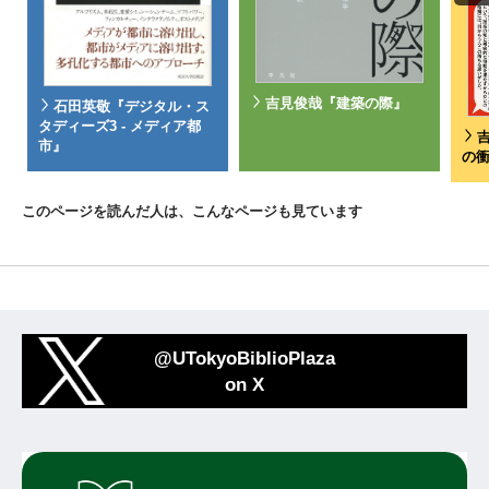
吉見俊哉『建築の際』
石田英敬『デジタル・ス
タディーズ3 - メディア都
市』
の
このページを読んだ人は、こんなページも見ています
@UTokyoBiblioPlaza
on X