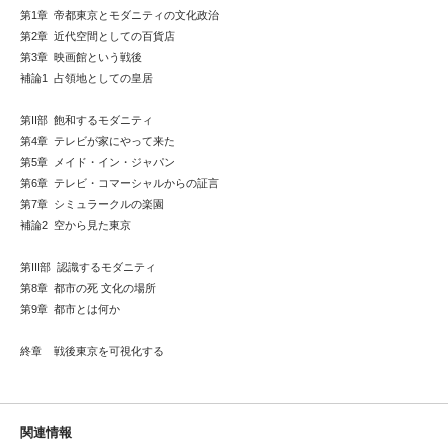
第1章 帝都東京とモダニティの文化政治
第2章 近代空間としての百貨店
第3章 映画館という戦後
補論1 占領地としての皇居
第II部 飽和するモダニティ
第4章 テレビが家にやって来た
第5章 メイド・イン・ジャパン
第6章 テレビ・コマーシャルからの証言
第7章 シミュラークルの楽園
補論2 空から見た東京
第III部 認識するモダニティ
第8章 都市の死 文化の場所
第9章 都市とは何か
終章 戦後東京を可視化する
関連情報