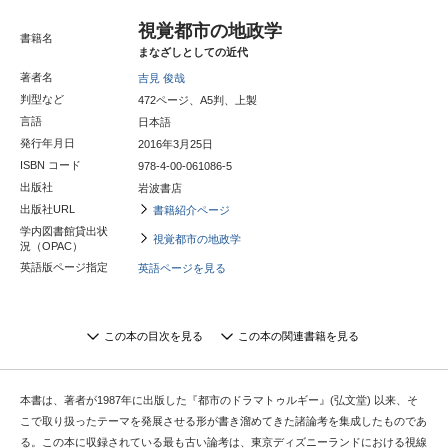
視覚都市の地政学
書籍名
まなざしとしての近代
著者名
吉見 俊哉
判型など
472ページ、A5判、上製
言語
日本語
発行年月日
2016年3月25日
ISBN コード
978-4-00-061086-5
出版社
岩波書店
出版社URL
書籍紹介ページ
学内図書館貸出状
視覚都市の地政学
況（OPAC）
英語版ページ指定
英語ページを見る
この本の目次を見る
この本の関連書籍を見る
本書は、著者が1987年に出版した『都市のドラマトゥルギー』(弘文堂) 以来、そ
こで取り扱ったテーマを発展させる形が書き溜めてきた諸論考を集成したものであ
る。この本に収録されている最も古い論考は、東京ディズニーランドにおける視線