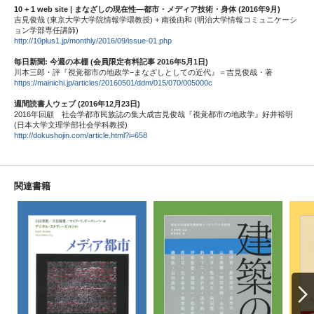
10 + 1 web site |
まなざしの現在性­―都市・メディア技術・身体 (2016年9月)
吉見俊哉 (東京大学大学院情報学環教授) + 南後由和 (明治大学情報コミュニケーシ
ョン学部専任講師)
http://10plus1.jp/monthly/2016/09/issue-01.php
毎日新聞: 今週の本棚 (
会員限定有料記事
2016
年5月1日)
川本三郎・評『視覚都市の地政学−まなざしとしての近代』＝吉見俊哉・著
https://mainichi.jp/articles/20160501/ddm/015/070/005000c
週間読書人ウェブ (2016年12月23日)
2016年回顧 社会学都市民族誌の集大成吉見俊哉『視覚都市の地政学』好井裕明
(日本大学文理学部社会学科教授)
http://dokushojin.com/article.html?i=658
関連書籍