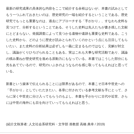
最新の研究成果の具体的な内容をここで紹介する余裕はないが、本書の試みとして
もう一つふれておきたいのは、歴史研究の一端を紹介するということである。歴史
研究でもっとも重要なのは、過去にアプローチする「手がかり」、すなわち史料を
見つけて、分析するということである。そうした史料は先人たちが書き残した文献
にとどまらない。発掘調査によって見つかる遺物や遺跡も重要な史料である。こう
した史料から、どのように歴史が読みとられていくのかという点にも注目してもら
いたい。また史料の分析結果は必ずしも一義に定まるものではなく、見解が対立
し、議論がくりひろげられることもある。実はこれも大事な研究活動であり、議論
の積み重ねが歴史研究を進める原動力にもなっている。本書ではこうした部分にも
光をあてているので、研究のいぶきのようなものを感じ取ってもらえればと思って
いる。
新書という媒体で伝えられることには限界があるので、本書こそ日本中世史への
「手がかり」としていただきたい。各章に付されている参考文献を手にとって、さ
らに深く中世史に分け入ってもらうのもよし、本書を手がかりに古代や近世、さら
には中世の海外にも目を向けていってもらえればと思う。
(紹介文執筆者: 人文社会系研究科・文学部 准教授 高橋 典幸 / 2019)