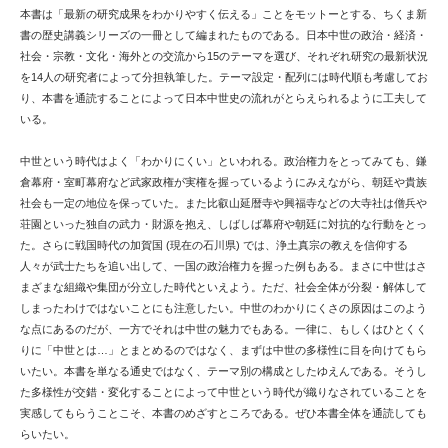
本書は「最新の研究成果をわかりやすく伝える」ことをモットーとする、ちくま新
書の歴史講義シリーズの一冊として編まれたものである。日本中世の政治・経済・
社会・宗教・文化・海外との交流から15のテーマを選び、それぞれ研究の最新状況
を14人の研究者によって分担執筆した。テーマ設定・配列には時代順も考慮してお
り、本書を通読することによって日本中世史の流れがとらえられるように工夫して
いる。
中世という時代はよく「わかりにくい」といわれる。政治権力をとってみても、鎌
倉幕府・室町幕府など武家政権が実権を握っているようにみえながら、朝廷や貴族
社会も一定の地位を保っていた。また比叡山延暦寺や興福寺などの大寺社は僧兵や
荘園といった独自の武力・財源を抱え、しばしば幕府や朝廷に対抗的な行動をとっ
た。さらに戦国時代の加賀国 (現在の石川県) では、浄土真宗の教えを信仰する
人々が武士たちを追い出して、一国の政治権力を握った例もある。まさに中世はさ
まざまな組織や集団が分立した時代といえよう。ただ、社会全体が分裂・解体して
しまったわけではないことにも注意したい。中世のわかりにくさの原因はこのよう
な点にあるのだが、一方でそれは中世の魅力でもある。一律に、もしくはひとくく
りに「中世とは…」とまとめるのではなく、まずは中世の多様性に目を向けてもら
いたい。本書を単なる通史ではなく、テーマ別の構成としたゆえんである。そうし
た多様性が交錯・変化することによって中世という時代が織りなされていることを
実感してもらうことこそ、本書のめざすところである。ぜひ本書全体を通読しても
らいたい。