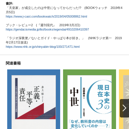
書評:
「天皇家」が成立したのは中世になってからだった!? (BOOKウォッチ 2019年4
月5日)
https://www.j-cast.com/bookwatch/2019/04/05008862.html
ブック・レビュー2 (『週刊現代』 2019年3月2日)
https://gendai.ismedia.jp/list/books/wgendai/4910206410397
「ラジオ深夜便／ないとガイド・やっぱり本が好き。」 (NHKラジオ第一 2019
年2月17日放送)
https://www.nhk.or.jp/shinyabin-blog/100/271471.html
関連書籍