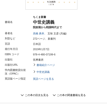
ちくま新書
中世史講義
書籍名
院政期から戦国時代まで
著者名
高橋 典幸、
五味 文彦 (共編)
判型など
272ページ、新書判
言語
日本語
発行年月日
2019年1月7日
ISBN コード
978-4-480-07199-6
出版社
筑摩書房
出版社URL
書籍紹介ページ
学内図書館貸出状
中世史講義
況（OPAC）
英語版ページ指定
英語ページを見る
この本の目次を見る
この本の関連書籍を見る