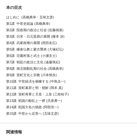
本の目次
はじめに (高橋典幸・五味文彦)
第1講 中世史総論 (高橋典幸)
第2講 院政期の政治と社会 (佐藤雄基)
第3講 日宋・日元貿易の展開 (榎本 渉)
第4講 武家政権の展開 (西田友広)
第5講 鎌倉仏教と蒙古襲来 (大塚紀弘)
第6講 荘園村落と武士 (小瀬玄士)
第7講 朝廷の政治と文化 (遠藤珠紀)
第8講 南北朝動乱期の社会 (高橋典幸)
第9講 室町文化と宗教 (川本慎自)
第10講 中世経済を俯瞰する (中島圭一)
第11講 室町幕府と明・朝鮮 (岡本 真)
第12講 室町将軍と天皇・上皇 (三枝暁子)
第13講 戦国の動乱と一揆 (呉座勇一)
第14講 戦国大名の徳政 (阿部浩一)
第15講 中世から近世へ (五味文彦)
関連情報