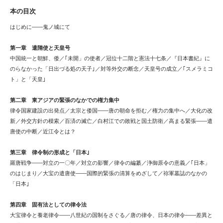
本の目次
はじめに――鬼ノ城にて
第一章 遣隋使と天皇号
中国統一と朝鮮、倭／｢未開」の使者／冠位十二階と憲法十七条／『日本書紀』に
のらなかった「日出づる処の天子｣／対等外交の断念／天皇号の成立／｢スメラミコ
ト」と「天皇｣
第二章 東アジアの緊張のなかでの権力集中
律令国家建設の出発点／太宗と倭国――唐の朝命を拒む／権力の集中へ／大化の改
新／外交方針の模索／百済の滅亡／白村江での敗戦と国土防衛／高まる緊張――遣
唐使の中断／近江令とは？
第三章 律令制の形成と「日本｣
羅唐戦争――対立の一〇年／対立の影響／律令の編纂／浄御原令の意義／｢日本」
のはじまり／大宝の遣唐使――国際的緊張の清算をめざして／祢軍墓誌のなかの
「日本｣
第四章 固有法としての律令法
大宝律令と養老律令――八世紀の国制をさぐる／唐の律令、日本の律令――差異と