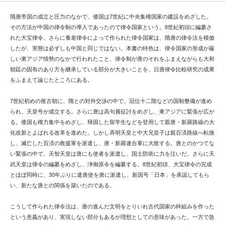
隋唐帝国の成立と圧力のなかで、倭国は7世紀に中央集権国家の建設をめざした。
その方法が中国の律令制の導入であったので律令国家という。8世紀初頭に編纂さ
れた大宝律令、さらに養老律令によって作られた律令国家は、隋唐の律令法を模倣
したが、実態は必ずしも中国と同じではない。本書の特色は、律令国家の形成が厳
しい東アジア情勢のなかで行われたこと、律令制が唐のそれをふまえながらも大和
朝廷の固有のあり方を継承している部分が大きいことを、日唐律令比較研究の成果
をふまえて論じたところにある。
7世紀初めの推古朝に、隋との対外交渉の中で、冠位十二階などの国制整備が進め
られ、天皇号が成立する。さらに唐は高句麗征討をめざし、東アジアに緊張が広が
る。倭国も権力集中をめざし、帰国した留学生などを登用して親唐・新羅路線の大
化改新とよばれる改革を進めた。しかし斉明天皇と中大兄皇子は親百済路線へ転換
し、滅亡した百済の救援軍を派遣し、唐・新羅連合軍に大敗する。唐とのかつてな
い緊張の中で、天智天皇は唐にも使者を派遣し、国土防衛に力を注いだ。さらに天
武天皇は律令の編纂をめざし、浄御原令を編纂する。8世紀初頭、大宝律令の完成
とほぼ同時に、30年ぶりに遣唐使を唐に派遣し、新国号「日本」を承認してもら
い、新たな唐との関係を築いたのである。
こうして作られた律令法は、唐の進んだ文明をとりいれ古代国家の枠組みを作った
という意義があり、実現しない部分もあるが理想としての意味があった。一方で急