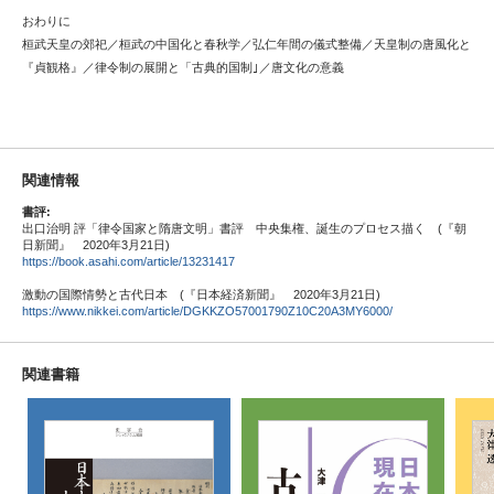
おわりに
桓武天皇の郊祀／桓武の中国化と春秋学／弘仁年間の儀式整備／天皇制の唐風化と
『貞観格』／律令制の展開と「古典的国制｣／唐文化の意義
関連情報
書評:
出口治明 評「律令国家と隋唐文明」書評 中央集権、誕生のプロセス描く (『朝
日新聞』 2020年3月21日)
https://book.asahi.com/article/13231417
激動の国際情勢と古代日本 (『日本経済新聞』 2020年3月21日)
https://www.nikkei.com/article/DGKKZO57001790Z10C20A3MY6000/
関連書籍