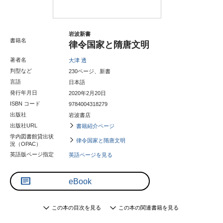
岩波新書
書籍名
律令国家と隋唐文明
著者名
大津 透
判型など
230ページ、新書
言語
日本語
発行年月日
2020年2月20日
ISBN コード
9784004318279
出版社
岩波書店
出版社URL
書籍紹介ページ
学内図書館貸出状
律令国家と隋唐文明
況（OPAC）
英語版ページ指定
英語ページを見る
eBook
この本の目次を見る
この本の関連書籍を見る