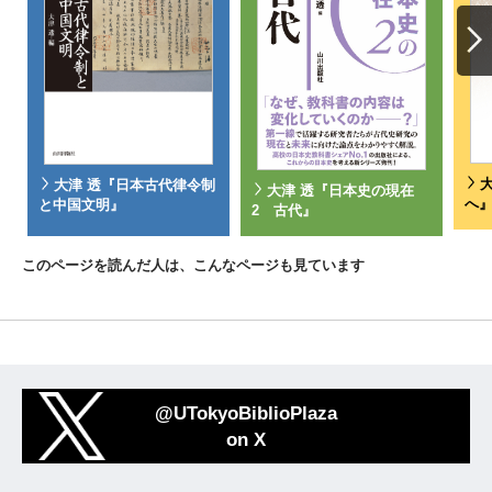
大津 透『日本古代律令制
大津 透『日本史の現在
へ
と中国文明』
2 古代』
このページを読んだ人は、こんなページも見ています
@UTokyoBiblioPlaza
on X