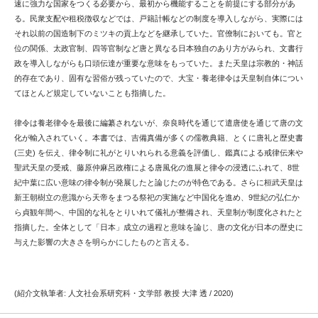
速に強力な国家をつくる必要から、最初から機能することを前提にする部分があ
る。民衆支配や租税徴収などでは、戸籍計帳などの制度を導入しながら、実際には
それ以前の国造制下のミツキの貢上などを継承していた。官僚制においても。官と
位の関係、太政官制、四等官制など唐と異なる日本独自のあり方がみられ、文書行
政を導入しながらも口頭伝達が重要な意味をもっていた。また天皇は宗教的・神話
的存在であり、固有な習俗が残っていたので、大宝・養老律令は天皇制自体につい
てほとんど規定していないことも指摘した。
律令は養老律令を最後に編纂されないが、奈良時代を通じて遣唐使を通じて唐の文
化が輸入されていく。本書では、吉備真備が多くの儒教典籍、とくに唐礼と歴史書
(三史) を伝え、律令制に礼がとりいれられる意義を評価し、鑑真による戒律伝来や
聖武天皇の受戒、藤原仲麻呂政権による唐風化の進展と律令の浸透にふれて、8世
紀中葉に広い意味の律令制が発展したと論じたのが特色である。さらに桓武天皇は
新王朝樹立の意識から天帝をまつる祭祀の実施など中国化を進め、9世紀の弘仁か
ら貞観年間へ、中国的な礼をとりいれて儀礼が整備され、天皇制が制度化されたと
指摘した。全体として「日本」成立の過程と意味を論じ、唐の文化が日本の歴史に
与えた影響の大きさを明らかにしたものと言える。
(紹介文執筆者: 人文社会系研究科・文学部 教授 大津 透 / 2020)