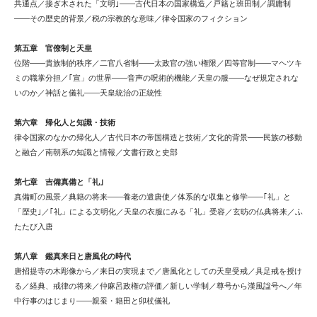
共通点／接ぎ木された「文明｣――古代日本の国家構造／戸籍と班田制／調庸制
――その歴史的背景／税の宗教的な意味／律令国家のフィクション
第五章 官僚制と天皇
位階――貴族制的秩序／二官八省制――太政官の強い権限／四等官制――マヘツキ
ミの職掌分担／｢宣」の世界――音声の呪術的機能／天皇の服――なぜ規定されな
いのか／神話と儀礼――天皇統治の正統性
第六章 帰化人と知識・技術
律令国家のなかの帰化人／古代日本の帝国構造と技術／文化的背景――民族の移動
と融合／南朝系の知識と情報／文書行政と史部
第七章 吉備真備と「礼｣
真備町の風景／典籍の将来――養老の遣唐使／体系的な収集と修学――｢礼」と
「歴史｣／｢礼」による文明化／天皇の衣服にみる「礼」受容／玄昉の仏典将来／ふ
たたび入唐
第八章 鑑真来日と唐風化の時代
唐招提寺の木彫像から／来日の実現まで／唐風化としての天皇受戒／具足戒を授け
る／経典、戒律の将来／仲麻呂政権の評価／新しい学制／尊号から漢風諡号へ／年
中行事のはじまり――親蚕・籍田と卯杖儀礼