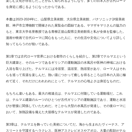
楽しむ文化が存在したことが広く知られるようになり、多くの日本人が古代ローマ
を身近に感じるようになったからである。
本書は2023-2024年に、山梨県立美術館、大分県立美術館、パナソニック汐留美術
館、神戸市立博物館で開催された展覧会の図録である。ヤマザキマリさんの協力の
もと、東京大学名誉教授である青柳正規山梨県立美術館長と私が全体を監修した。
漫画や映画で古代ローマに関心をもった人に、その生活や文化についてより詳しく
知ってもらうのが狙いである。
第1章では古代ローマ世界における都市のくらしを紹介し、第2章でテルマエという
巨大建築と、そのルーツであるギリシアの運動施設の水風呂や医神の神域における
入浴を取り上げた。テルマエには冷浴室、温浴室、熱浴室があり、ローマ人はそれ
らを巡って長湯を楽しんだ。熱い湯につかって癒しを得るところは日本の入浴に極
めて近く、それだけにわれわれにとって、テルマエの心地よさは身近なものだ。
もちろん違いもある。最大の相違点は、テルマエに付随している運動場だ。これ
は、テルマエ建築のルーツのひとつが古代ギリシアの運動施設であり、運動と水浴
びが密接に関係していたためだ。そこから大型の水風呂が発達し、その後ローマに
おいて、加熱設備を備えた大規模なテルマエが発達したのである。
第3章は、テルマエを飾っていた美術についてだ。海から生まれたヴィーナス、ア
スリートを守護するヘラクレス、医神アスクレピオスやアポロ。大量の彫刻がテル