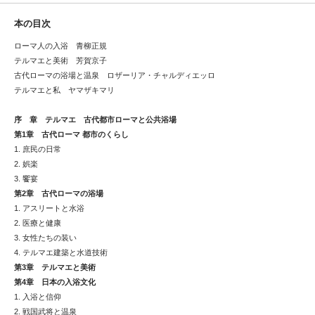
本の目次
ローマ人の入浴 青柳正規
テルマエと美術 芳賀京子
古代ローマの浴場と温泉 ロザーリア・チャルディエッロ
テルマエと私 ヤマザキマリ
序 章 テルマエ 古代都市ローマと公共浴場
第1章 古代ローマ 都市のくらし
1. 庶民の日常
2. 娯楽
3. 饗宴
第2章 古代ローマの浴場
1. アスリートと水浴
2. 医療と健康
3. 女性たちの装い
4. テルマエ建築と水道技術
第3章 テルマエと美術
第4章 日本の入浴文化
1. 入浴と信仰
2. 戦国武将と温泉