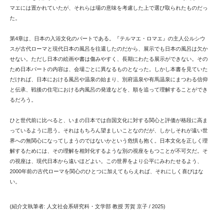
マエには置かれていたが、それらは場の意味を考慮した上で選び取られたものだっ
た。
第4章は、日本の入浴文化のパートである。『テルマエ・ロマエ』の主人公ルシウ
スが古代ローマと現代日本の風呂を往還したのだから、展示でも日本の風呂は欠か
せない。ただし日本の絵画や書は傷みやすく、長期にわたる展示ができない。その
ため日本パートの内容は、会場ごとに異なるものとなった。しかし本書を見ていた
だければ、日本における風呂や温泉の始まり、別府温泉や有馬温泉にまつわる信仰
と伝承、戦後の住宅における内風呂の発達などを、順を追って理解することができ
るだろう。
ひと世代前に比べると、いまの日本では自国文化に対する関心と評価が格段に高ま
っているように思う。それはもちろん望ましいことなのだが、しかしそれが遠い世
界への無関心になってしまうのではないかという危惧も抱く。日本文化を正しく理
解するためには、その理解を相対化するような別の視座をもつことが不可欠だ。そ
の視座は、現代日本から遠いほどよい。この世界をより公平にみわたせるよう、
2000年前の古代ローマを関心のひとつに加えてもらえれば、それにしく喜びはな
い。
(紹介文執筆者: 人文社会系研究科・文学部 教授 芳賀 京子 / 2025)