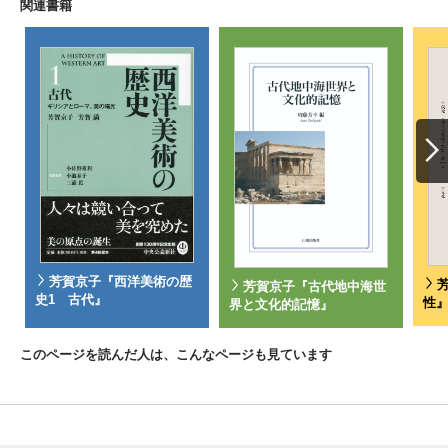
関連書籍
芳賀京子『西洋美術の歴
芳賀京子『古代地中海世
史1 古代』
性
界と文化的記憶』
このページを読んだ人は、こんなページも見ています