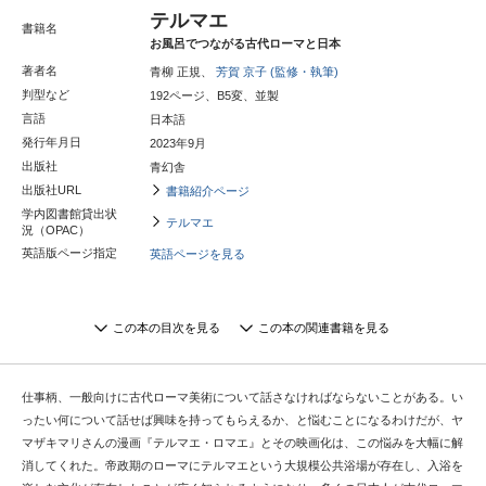
テルマエ
書籍名
お風呂でつながる古代ローマと日本
著者名
青柳 正規、
芳賀 京子 (監修・執筆)
判型など
192ページ、B5変、並製
言語
日本語
発行年月日
2023年9月
出版社
青幻舎
出版社URL
書籍紹介ページ
学内図書館貸出状
テルマエ
況（OPAC）
英語版ページ指定
英語ページを見る
この本の目次を見る
この本の関連書籍を見る
仕事柄、一般向けに古代ローマ美術について話さなければならないことがある。い
ったい何について話せば興味を持ってもらえるか、と悩むことになるわけだが、ヤ
マザキマリさんの漫画『テルマエ・ロマエ』とその映画化は、この悩みを大幅に解
消してくれた。帝政期のローマにテルマエという大規模公共浴場が存在し、入浴を