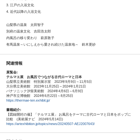
3. 江戸の入浴文化
4. 近代以降の入浴文化
山梨県の温泉 太田智子
別府の温泉文化 吉田浩太郎
内風呂の移り変わり 萩原敦子
有馬温泉～いにしえから愛され続けた温泉地～ 鈴木更紗
関連情報
展覧会:
テルマエ展 お風呂でつながる古代ローマと日本
山梨県立美術館 特別展示室 2023年9月9日～11月5日
大分県立美術館 2023年11月25日～2024年1月21日
パナソニック汐留美術館 2024年4月6日～6月9日
神戸市立博物館 2024年6月22日～8月25日
https://thermae-ten.exhibit.jp/
書籍紹介:
【図録開封の儀】「テルマエ展」 お風呂をテーマに古代ローマと日本をポップに
比較 (美術展ナビ 2024年5月14日)
https://artexhibition.jp/topics/news/20240507-AEJ2007643/