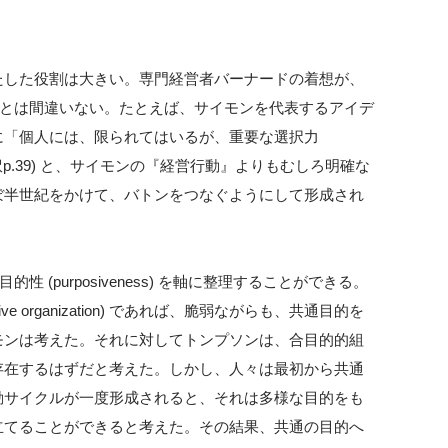
たした役割は大きい。専門経営者バーナードの着想が、
ことは間違いない。たとえば、サイモンを代表するアイデ
に「個人には、限られてはいるが、重要な選択力
8, p.38 邦訳p.39) と、サイモンの『経営行動』よりもむしろ明確な
めて、ほぼ半世紀をかけて、バトンをつなぐようにして形成され
目的性 (purposiveness) を軸に整理することができる。
 organization) であれば、脆弱ながらも、共通目的を
モンは考えた。それに対してトンプソンは、合目的的組
存在するはずだと考えた。しかし、人々は最初から共通
動サイクルが一度形成されると、それは多様な目的をも
立てることができると考えた。その結果、共通の目的へ