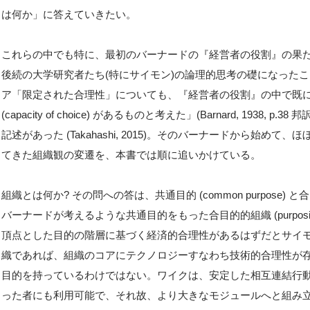
は何か」に答えていきたい。
これらの中でも特に、最初のバーナードの『経営者の役割』の果
後続の大学研究者たち(特にサイモン)の論理的思考の礎になった
ア「限定された合理性」についても、『経営者の役割』の中で既
(capacity of choice) があるものと考えた」(Barnard, 193
記述があった (Takahashi, 2015)。そのバーナードから始
てきた組織観の変遷を、本書では順に追いかけている。
組織とは何か? その問への答は、共通目的 (common purpose) と合
バーナードが考えるような共通目的をもった合目的的組織 (purposive
頂点とした目的の階層に基づく経済的合理性があるはずだとサイ
織であれば、組織のコアにテクノロジーすなわち技術的合理性が
目的を持っているわけではない。ワイクは、安定した相互連結行
った者にも利用可能で、それ故、より大きなモジュールへと組み