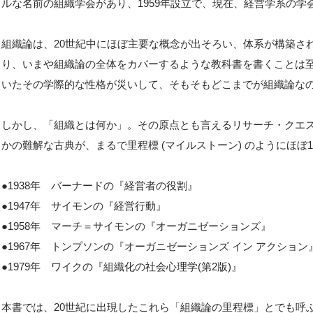
ルな名前の組織学会があり、1959年設立で、現在、経営学系の
組織論は、20世紀中にほぼ主要な概念が出そろい、体系が構築さ
り、いまや組織論の全体をカバーするような教科書を書くことは
いたその学際的な性格が災いして、そもそもどこまでが組織論な
しかし、「組織とは何か」。その原点とも言えるリサーチ・クエ
かの難解な古典が、まるで里程標 (マイルストーン) のようにほぼ
●1938年 バーナードの『経営者の役割』
●1947年 サイモンの『経営行動』
●1958年 マーチ＝サイモンの『オーガニゼーションズ』
●1967年 トンプソンの『オーガニゼーションズ イン アクション
●1979年 ワイクの『組織化の社会心理学(第2版)』
本書では、20世紀に出現したこれら「組織論の里程標」とでも呼