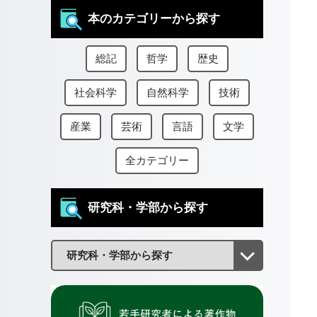
本のカテゴリーから探す
総記
哲学
歴史
社会科学
自然科学
技術
産業
芸術
言語
文学
全カテゴリー
研究科・学部から探す