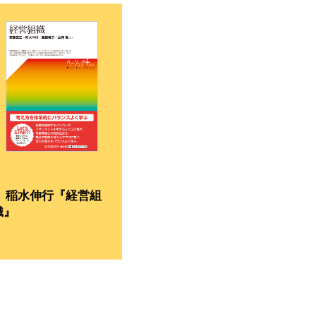
稲水伸行『経営組
織』