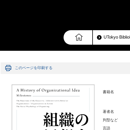
UTokyo Bib
このページを印刷する
書籍名
著者名
判型など
言語