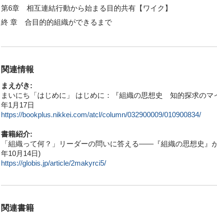
第6章 相互連結行動から始まる目的共有【ワイク】
終 章 合目的的組織ができるまで
関連情報
まえがき:
まいにち「はじめに」 はじめに：『組織の思想史 知的探求のマイルス
年1月17日
https://bookplus.nikkei.com/atcl/column/032900009/010900834/
書籍紹介:
「組織って何？」リーダーの問いに答える――『組織の思想史』が照ら
年10月14日)
https://globis.jp/article/2makyrci5/
関連書籍