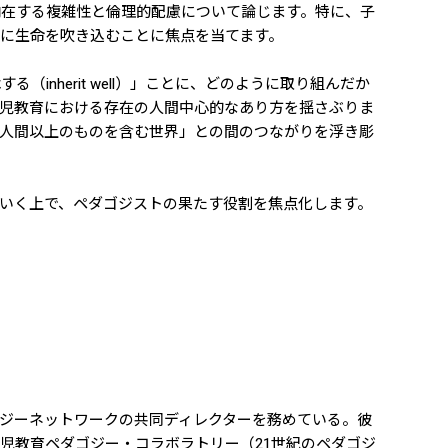
内在する複雑性と倫理的配慮について論じます。特に、子
に生命を吹き込むことに焦点を当てます。
herit well）」ことに、どのように取り組んだか
児教育における存在の人間中心的なあり方を揺さぶりま
「人間以上のものを含む世界」との間のつながりを浮き彫
いく上で、ペダゴジストの果たす役割を焦点化します。
ジーネットワークの共同ディレクターを務めている。彼
児教育ペダゴジー・コラボラトリー（21世紀のペダゴジ