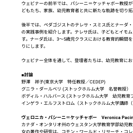
ウェビナーの前半では、パシーニ＝ケッチャボー教授が
どもたち、家族、幼児教育者と共に新たな軌跡を切り拓
後半では、ペダゴジストのテレサ・スミス氏とナーダ・ネル
の実践事例を紹介します。テレサ氏は、子どもとイモム
す。ナーダ氏は、3～5歳児クラスにおける教育的瞬間
りにします。
ウェビナー全体を通して、登壇者たちは、幼児教育にお
■
討論
野澤 祥子(東京大学 特任教授／CEDEP)
グニラ・ダールベリ (ストックホルム大学 名誉教授）
ボディル・ハルバース (ストックホルム大学 幼児教育
インゲラ・エルフストロム（ストックホルム大学講師（
ヴェロニカ・パシーニ＝ケッチャボー Veronica Pacini-Ke
カナダ・オンタリオ州のウェスタン大学教育学部幼児教
女の著作や研究は、コモン・ワールド・リサーチ・コレ