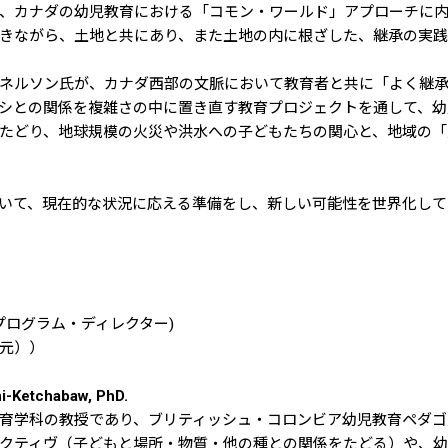
、カナダの幼児教育における「コモン・ワールド」アプローチに
きながら、土地と共にあり、また土地の内に根ざした、継承の実践
ソン氏が、カナダ西部の文脈において教育者と共に「よく継承する（in
シとの関係を複雑さの中に置き直す教育プロジェクトを通して、幼
をたどり、地球規模の火災や洪水への子どもたちの関心と、地域の
いて、現在的な状況に応える準備をし、新しい可能性を世界化して
プログラム・ディレクター)
元））
tchabaw, PhD.
育学科の教授であり、ブリティッシュ・コロンビア幼児教育ペダゴ
クティヴ（子どもと場所・物質・他の種との関係をたどる）や、幼