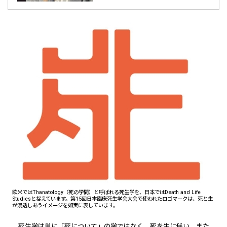
欧米ではThanatology（死の学問）と呼ばれる死生学を、日本ではDeath and Life
Studiesと捉えています。第15回日本臨床死生学会大会で使われたロゴマークは、死と生
が浸透しあうイメージを如実に表しています。
死生学は単に「死について」の学ではなく、死を生に伴い、また