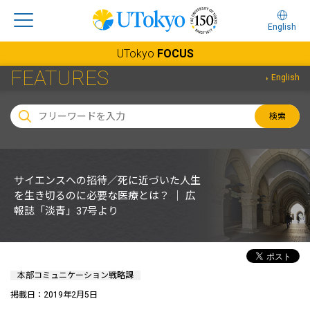
English
UTokyo
FOCUS
FEATURES
English
検索
サイエンスへの招待／死に近づいた人生
を生き切るのに必要な医療とは？ ｜ 広
報誌「淡青」37号より
本部コミュニケーション戦略課
掲載日：2019年2月5日