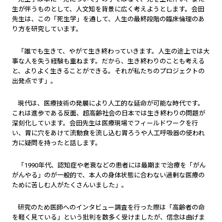
生が伴うものとして、人文知を背景に広く考えようとします。会田
先生は、この「死生学」を通して、人生の最終段階の臨床倫理のあ
り方を研究しています。
「誰でも生きて、やがて生き終わっていきます。人生の途上では大
事な人を失う経験も重ねます。だから、生き終わりのことも考える
と、よりよく生きることができる。それが私たちのプロジェクトの
出発点です」。
現代は、医療技術の発展により人工的な延命が可能な時代です。
これは進歩である反面、超高齢社会の日本では生き終わりの問題が
深刻化しています。会田先生は医療現場でフィールドワークを行
い、胃に穴をあけて流動食を流し込む胃ろうや人工呼吸器の使われ
方に疑問を持ったと話します。
「1990年代、認知症や老衰などの患者には最期まで治療を「がん
がんやる」のが一般的で、本人の身体状態に合わない過剰な医療の
ために苦しむ人がたくさんいました」。
研究のため医師へのインタビュー調査を行った際は「高齢者の命
を軽く見ている」という批判を数多く受けましたが、信念は曲げま