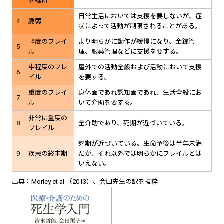
を維持
日常生活においては支援を要しないが、症
4
脆弱
状によって活動が制限されることがある。
軽度のフレイ
より明らかに動作が緩慢になり、金銭管
5
ル
理、服薬管理などに支援を要する。
中程度のフレ
屋外での活動全般および活動において支援
6
イル
を要する。
重度のフレイ
身体面であれ認知面であれ、生活全般にお
7
ル
いて介助を要する。
非常に重度の
8
全介助であり、死期が近づいている。
フレイル
死期が近づいている。生命予後は半年未満
9
疾患の終末期
だが、それ以外では明らかにフレイルとは
いえない。
出典：Morley et al （2013）、会田先生の訳を抜粋