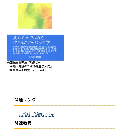
会田先生ら死生学教員の本
『医療・介護のための死生学入門』
（東京大学出版会／2017年刊）
関連リンク
広報誌 「淡青」37号
関連教員