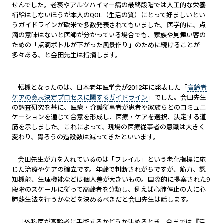
せんでした。老衰やアルツハイマー病の最終段階では人工的な栄養
補給はしないほうが本人のQOL（生活の質）にとって好ましいとい
うガイドラインが欧米で多数発表されてもいました。医学的に、点
滴の意味はないと医師が分かっている場合でも、家族や見舞い客の
ための「点滴ボトルが下がった風景作り」のために続けることが
多々ある、と会田先生は指摘します。
転機となったのは、日本老年医学会が2012年に発表した「
高齢者
ケアの意思決定プロセスに関するガイドライン
」でした。会田先生
の調査研究を基に、医療・介護従事者が患者や家族らとのコミュニ
ケ―ションを通じて合意を形成し、医療・ケアを選択、決定する道
筋を示しました。これによって、現場の医療従事者の意識は大きく
変わり、胃ろうの造設数は減ってきたといいます。
会田先生が力を入れているのは「フレイル」という老化指標に応
じた治療やケアの確立です。年齢で判断されがちですが、筋力、認
知機能、生理機能などは個人差が大きいもの。国際的に提案された9
段階のスケールに従って高齢者を分類し、例えば心肺停止の人に心
肺蘇生法を行うかなどを決めるべきだと会田先生は話します。
「外科医が高齢者に手術するかどうか決めるとき、今までは『活