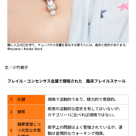
腹に人工の口を作り、チューブから栄養を投与する胃ろうには、長所と短所があります。
©mjowra / Adobe Stock
文／小竹朝子
フレイル・コンセンサス会議で提唱された 臨床フレイルスケール
1
壮健
頑強で活動的であり、精力的で意欲的。
疾患の活動的な症状を有してはいないが、
2
健常
カテゴリー1に比べれば頑強ではない。
健康管理しつ
医学上の問題はよく管理されているが、運
3
つ元気な状態
動は習慣的なウォーキング程度。